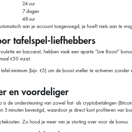
24 uur
7 dagen
48 uur
matisch aan je account toegevoegd; je hoeft niets aan te vra
or tafelspel‑liefhebbers
ve roulette en baccarat, hebben vaak een aparte “Live Boost” bon
imaal €50 inzet.
 tafel‑minimum (bijv. €5) om de boost sneller te activeren zonder
er en voordeliger
s de ondersteuning van zowel fiat‑ als cryptobetalingen (Bitcoi
n 5 minuten bevestigd, waardoor je direct kunt profiteren van bo
ctiekosten. Zo houd je meer van je storting over voor de bonus.