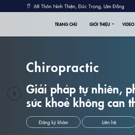
68 Thôn Ninh Thiện, Đức Trọng, Lâm Đồng
TRANG CHỦ
GIỚI THIỆU
VIDEO
Chiropractic
Giải pháp tự nhiên, p
sức khoẻ không can t
Đăng ký khám
Liên hệ