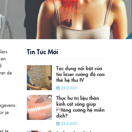
Tin Tức Mới
lers
 en
d
Tác dụng nổi bật của
 van de
tia laser cường độ cao
thế hệ thứ IV
23-12-2021
Thực hư trị liệu thần
kinh cột sống giúp
gegevens:
tăng cường hệ miễn
or je
dịch?
23-12-2021
et te