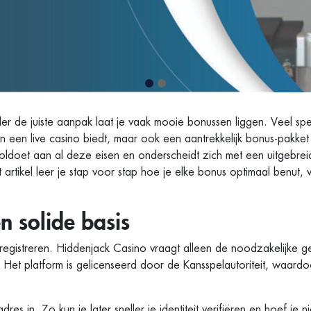
r de juiste aanpak laat je vaak mooie bonussen liggen. Veel spe
en een live casino biedt, maar ook een aantrekkelijk bonus‑pakket
oldoet aan al deze eisen en onderscheidt zich met een uitgebrei
 artikel leer je stap voor stap hoe je elke bonus optimaal benut,
en solide basis
 registreren. Hiddenjack Casino vraagt alleen de noodzakelijke 
d. Het platform is gelicenseerd door de Kansspelautoriteit, waardo
res in. Zo kun je later sneller je identiteit verifiëren en hoef je ni