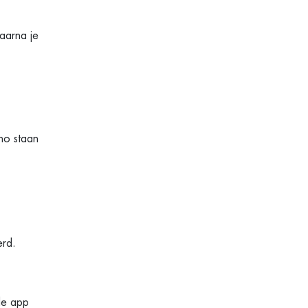
waarna je
ino staan
erd.
de app