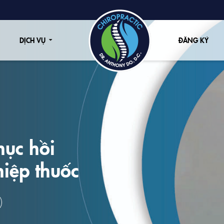
DỊCH VỤ
ĐĂNG KÝ
hục hồi
hiệp thuốc