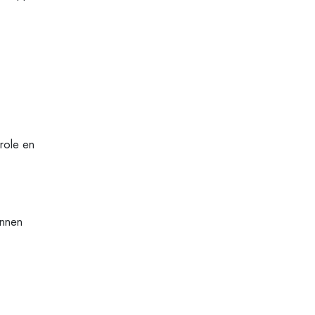
trole en
innen