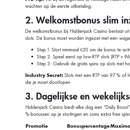
wachten op de eerste uitbetaling.
2. Welkomstbonus slim in
De welkomstbonus bij Hiddenjack Casino bestaat uit
slots. De bonus moet worden ingezet met een
wage
Stap 1: Stort minimaal €20 om de bonus te acti
Stap 2: Speel eerst op low‑RTP slots (RTP > 96
Stap 3: Gebruik de gratis spins op slots met hog
Slots met een RTP van 97 % of 
Industry Secret:
die je moet doorlopen.
3. Dagelijkse en wekelijk
Hiddenjack Casino biedt elke dag een “Daily Boos
%‑bonussen op je stortingen en soms extra free spin
Promotie
Bonuspercentage
Maxima