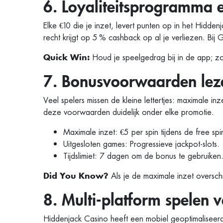
6. Loyaliteitsprogramma 
Elke €10 die je inzet, levert punten op in het Hidden
recht krijgt op 5 % cashback op al je verliezen. Bij G
Houd je speelgedrag bij in de app; zo 
Quick Win:
7. Bonusvoorwaarden leze
Veel spelers missen de kleine lettertjes: maximale inz
deze voorwaarden duidelijk onder elke promotie.
Maximale inzet: €5 per spin tijdens de free spi
Uitgesloten games: Progressieve jackpot‑slots.
Tijdslimiet: 7 dagen om de bonus te gebruiken
Als je de maximale inzet oversch
Did You Know?
8. Multi‑platform spelen 
Hiddenjack Casino heeft een mobiel geoptimaliseer