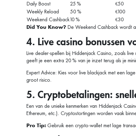
Daily Boost
25 %
€50
Weekly Reload
50 %
€100
Weekend Cashback
10 %
€30
De Weekend Cashback wordt auto
Did You Know?
4. Live casino bonussen vo
Live dealer‑spellen bij Hiddenjack Casino, zoals li
geeft je een extra 20 % van je inzet terug als je min
Expert Advice: Kies voor live blackjack met een lage
groot risico.
5. Cryptobetalingen: snell
Een van de unieke kenmerken van Hiddenjack Casino i
Ethereum, etc.). Cryptostortingen worden vaak binne
Gebruik een crypto‑wallet met lage transa
Pro Tip: