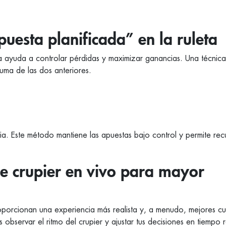
puesta planificada” en la ruleta
da ayuda a controlar pérdidas y maximizar ganancias. Una técnic
uma de las dos anteriores.
. Este método mantiene las apuestas bajo control y permite rec
de crupier en vivo para mayor
roporcionan una experiencia más realista y, a menudo, mejores c
observar el ritmo del crupier y ajustar tus decisiones en tiempo r