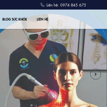
Liên hệ: 0974 845 675
BLOG SỨC KHỎE
LIÊN HỆ