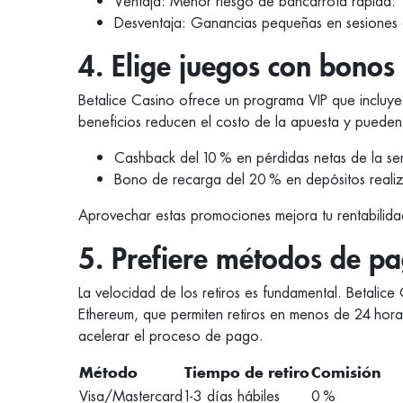
Desventaja: Ganancias pequeñas en sesiones 
4. Elige juegos con bonos
Betalice Casino ofrece un programa VIP que incluy
beneficios reducen el costo de la apuesta y pueden 
Cashback del 10 % en pérdidas netas de la s
Bono de recarga del 20 % en depósitos realiza
Aprovechar estas promociones mejora tu rentabilida
5. Prefiere métodos de p
La velocidad de los retiros es fundamental. Betalice
Ethereum, que permiten retiros en menos de 24 hora
acelerar el proceso de pago.
Método
Tiempo de retiro
Comisión
Visa/Mastercard
1‑3 días hábiles
0 %