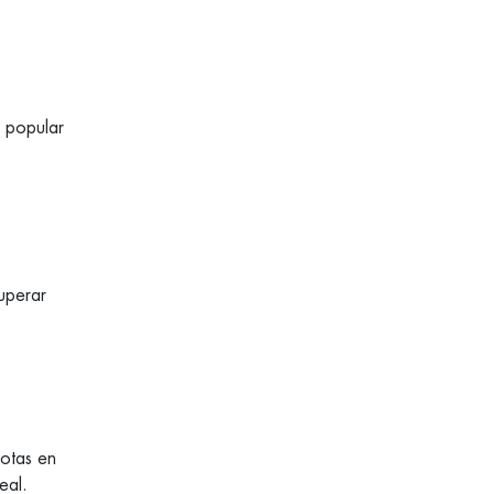
a popular
uperar
uotas en
eal.