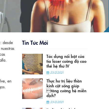
Tin Tức Mới
e: desde
 nuestras
icas
Tác dụng nổi bật của
lla.
tia laser cường độ cao
thế hệ thứ IV
23-12-2021
lve, en
Thực hư trị liệu thần
kinh cột sống giúp
gos.
tăng cường hệ miễn
dịch?
23-12-2021