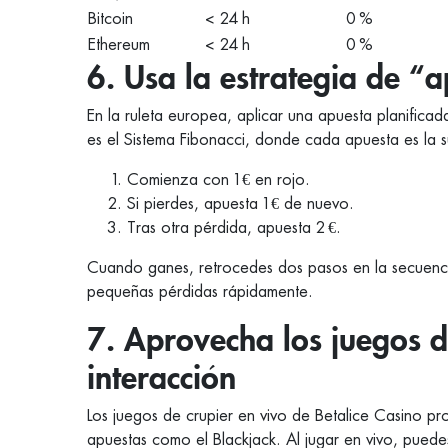
Bitcoin
< 24 h
0 %
Ethereum
< 24 h
0 %
6. Usa la estrategia de “a
En la ruleta europea, aplicar una apuesta planifica
es el Sistema Fibonacci, donde cada apuesta es la s
Comienza con 1 € en rojo.
Si pierdes, apuesta 1 € de nuevo.
Tras otra pérdida, apuesta 2 €.
Cuando ganes, retrocedes dos pasos en la secuencia
pequeñas pérdidas rápidamente.
7. Aprovecha los juegos 
interacción
Los juegos de crupier en vivo de Betalice Casino p
apuestas como el Blackjack. Al jugar en vivo, puedes 