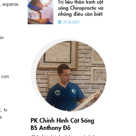
Trị liệu thần kinh cột
, esperas
sống Chiropractic và
những điều cần biết
23-12-2021
in
r con
, tu
e
PK Chỉnh Hình Cột Sống
BS Anthony Đỗ