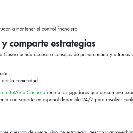
yudan a mantener el control financiero.
 y comparte estrategias
ice Casino brinda acceso a consejos de primera mano y a trucos 
ción.
 por la comunidad.
se a BetAlice Casino
ofrece a los jugadores que buscan una expe
ta con soporte en español disponible 24/7 para resolver cual
 es cuestión de suerte, sino de estrategia, gestión y aprovecha