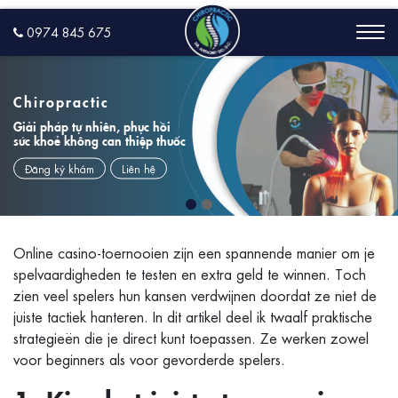
0974 845 675
Chiropractic
Giải pháp tự nhiên, phục hồi
sức khoẻ không can thiệp thuốc
Đăng ký khám
Liên hệ
Online casino‑toernooien zijn een spannende manier om je
spelvaardigheden te testen en extra geld te winnen. Toch
zien veel spelers hun kansen verdwijnen doordat ze niet de
juiste tactiek hanteren. In dit artikel deel ik twaalf praktische
strategieën die je direct kunt toepassen. Ze werken zowel
voor beginners als voor gevorderde spelers.