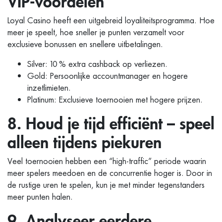
VIP‑voordelen
Loyal Casino heeft een uitgebreid loyaliteitsprogramma. Hoe
meer je speelt, hoe sneller je punten verzamelt voor
exclusieve bonussen en snellere uitbetalingen.
Silver: 10 % extra cashback op verliezen.
Gold: Persoonlijke accountmanager en hogere
inzetlimieten.
Platinum: Exclusieve toernooien met hogere prijzen.
8. Houd je tijd efficiënt – speel
alleen tijdens piekuren
Veel toernooien hebben een “high‑traffic” periode waarin
meer spelers meedoen en de concurrentie hoger is. Door in
de rustige uren te spelen, kun je met minder tegenstanders
meer punten halen.
9. Analyseer eerdere