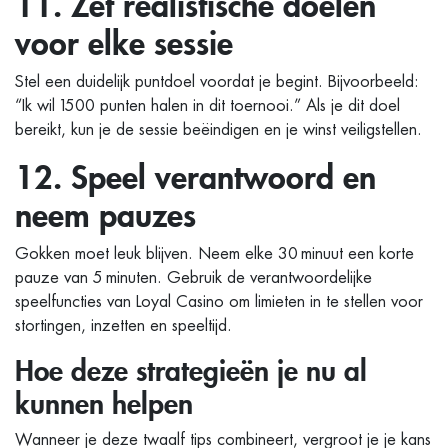
11. Zet realistische doelen
voor elke sessie
Stel een duidelijk puntdoel voordat je begint. Bijvoorbeeld:
“Ik wil 1500 punten halen in dit toernooi.” Als je dit doel
bereikt, kun je de sessie beëindigen en je winst veiligstellen.
12. Speel verantwoord en
neem pauzes
Gokken moet leuk blijven. Neem elke 30 minuut een korte
pauze van 5 minuten. Gebruik de verantwoordelijke
speelfuncties van Loyal Casino om limieten in te stellen voor
stortingen, inzetten en speeltijd.
Hoe deze strategieën je nu al
kunnen helpen
Wanneer je deze twaalf tips combineert, vergroot je je kans