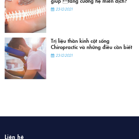
giúp tăng cường hệ miễn dịch?
23-12-2021
Trị liệu thần kinh cột sống
Chiropractic và những điều cần biết
23-12-2021
Liên hệ