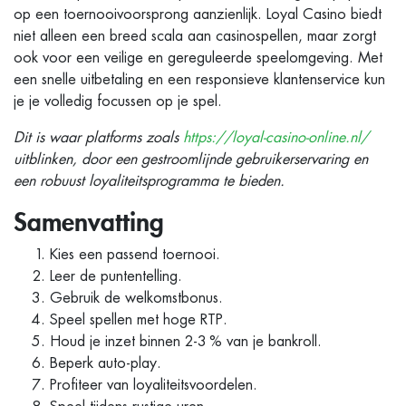
op een toernooivoorsprong aanzienlijk. Loyal Casino biedt
niet alleen een breed scala aan casinospellen, maar zorgt
ook voor een veilige en gereguleerde speelomgeving. Met
een snelle uitbetaling en een responsieve klantenservice kun
je je volledig focussen op je spel.
Dit is waar platforms zoals
https://loyal-casino-online.nl/
uitblinken, door een gestroomlijnde gebruikerservaring en
een robuust loyaliteitsprogramma te bieden.
Samenvatting
Kies een passend toernooi.
Leer de puntentelling.
Gebruik de welkomstbonus.
Speel spellen met hoge RTP.
Houd je inzet binnen 2‑3 % van je bankroll.
Beperk auto‑play.
Profiteer van loyaliteitsvoordelen.
Speel tijdens rustige uren.