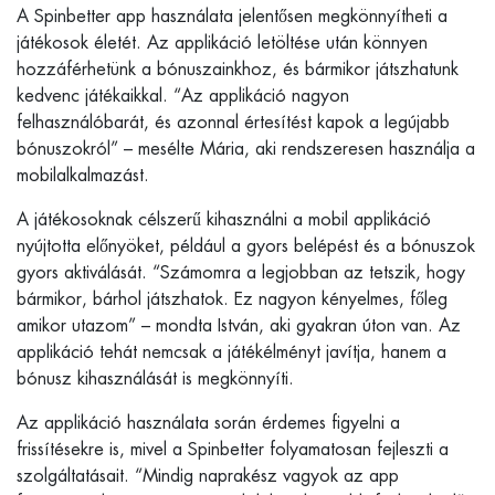
A Spinbetter app használata jelentősen megkönnyítheti a
játékosok életét. Az applikáció letöltése után könnyen
hozzáférhetünk a bónuszainkhoz, és bármikor játszhatunk
kedvenc játékaikkal. “Az applikáció nagyon
felhasználóbarát, és azonnal értesítést kapok a legújabb
bónuszokról” – mesélte Mária, aki rendszeresen használja a
mobilalkalmazást.
A játékosoknak célszerű kihasználni a mobil applikáció
nyújtotta előnyöket, például a gyors belépést és a bónuszok
gyors aktiválását. “Számomra a legjobban az tetszik, hogy
bármikor, bárhol játszhatok. Ez nagyon kényelmes, főleg
amikor utazom” – mondta István, aki gyakran úton van. Az
applikáció tehát nemcsak a játékélményt javítja, hanem a
bónusz kihasználását is megkönnyíti.
Az applikáció használata során érdemes figyelni a
frissítésekre is, mivel a Spinbetter folyamatosan fejleszti a
szolgáltatásait. “Mindig naprakész vagyok az app