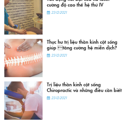
cường độ cao thế hệ thứ IV
23-12-2021
Thực hư trị liệu thần kinh cột sống
giúp tăng cường hệ miễn dịch?
23-12-2021
Trị liệu thần kinh cột sống
Chiropractic và những điều cần biết
23-12-2021