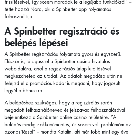
frissítéseivel, így sosem maradok le a legújabb funkciókról” –
tette hozzá Nóra, aki a Spinbetter app folyamatos
felhasználója.
A Spinbetter regisztráció és
belépés lépései
A Spinbetter regisztrációs folyamata gyors és egyszerű.
Először is, látogass el a Spinbetter casino hivatalos
weboldalára, ahol a regisztrációs űrlap kitöltésével
megkezdheted az utadat. Az adatok megadása után ne
felejtsd el a promóciós kódot is megadni, hogy jogosult
legyél a bónuszra.
A belépéshez szükséges, hogy a regisztrálás során
megadott felhasználóneved és jelszavad felhasználásával
bejelentkezz a Spinbetter online casino felületére. “A
belépés mindig zökkenőmentes, és sosem volt problémám az
azonosítással” – mondta Katalin, aki már több mint egy éve