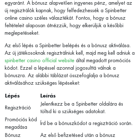
egyaránt. A bónusz alapvetően ingyenes pénz, amelyet az
új regisztrálók kapnak, hogy felfedezhessék a Spinbetter
online casino széles választékát. Fontos, hogy a bónusz
feltételeit alaposan átnézzük, hogy elkerüljük a későbbi
meglepetéseket.
Az első lépés a Spinbetter belépés és a bónusz aktiválása.
Az új játékosoknak regisztrálniuk kell, majd meg kell adniuk a
spinbetter casino official website
által megadott promóciós
kódot. Ezzel a lépéssel azonnal jogosulttá válnak a
bónuszra. Az alábbi táblázat összefoglalja a bónusz
aktiválásához szükséges lépéseket:
Lépés
Leírás
Jelentkezz be a Spinbetter oldalára és
Regisztráció
töltsd ki a szükséges adatokat.
Promóciós kód
Írd be a bónuszkódot a regisztráció során.
megadása
Bónusz
Az első befizetésed után a bónusz