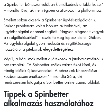
a Spinbetter bónuszai valóban kiemelkednek a többi közül”
– mondta Júlia, aki nemrégiben csatlakozott a platformhoz.
Emellett sokan dicsérik a Spinbetter ügyfélszolgálatát is.
“Mikor problémám volt a bónusz aktiválásával, az
ügyfélszolgálat azonnal segített. Nagyon elégedett vagyok
a szolgáltatásaikkal” – osztotta meg tapasztalatait Gábor.
Az ügyfélszolgálat gyors reakciói és segítőkészsége
hozzájárul a játékosok elégedettségéhez.
Végül, a bónuszok mellett a játékosok a játékválasztékról is
beszámoltak. “A Spinbetter széles választékot kínál, és
mindig találok új kedvenceket. A bónuszok kihasználása
közben sosem unatkozom” – mondta Sára, aki
rendszeresen látogatja a Spinbetter online casino oldalát.
Tippek a Spinbetter
alkalmazás használatához