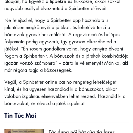
alapján, ha figyelsz a tippekre és trükkökre, akkor sokkal
nagyobb eséllyel élvezheted a Spinbetter előnyeit.
Ne felejtsd el, hogy a Spinbetter app használata is
jelentősen megkönnyíti a játékot, és lehetővé teszi a
bónuszok gyors kihasználását. A regisztráció és belépés
folyamata pedig egyszerű, így gyorsan elkezdheted a
játékot. “Én sosem gondoltam volna, hogy ennyire élvezni
fogom a Spinbetter-t. A bónuszok és a játékok kombinációja
igazán vonzó számomra” – zárta le véleményét Mónika, aki
már régóta tagja a közösségnek.
Végül, a Spinbetter online casino rengeteg lehetőséget
kínál, és ha ügyesen használod ki a bónuszokat, akkor
valóban izgalmas élményekben lehet részed. Használd ki a
bónuszokat, és élvezd a játék izgalmát!
Tin Tức Mới
Tác dụng nổi bật của tia laser