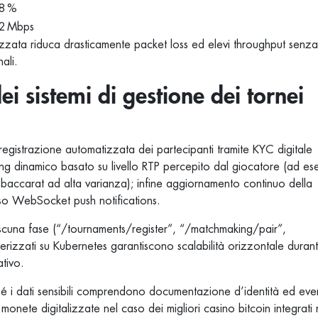
,8 %
,2 Mbps
zata riduca drasticamente packet loss ed elevi throughput senza
nali.
ei sistemi di gestione dei tornei
registrazione automatizzata dei partecipanti tramite KYC digitale
king dinamico basato su livello RTP percepito dal giocatore (ad e
s baccarat ad alta varianza); infine aggiornamento continuo della
erso WebSocket push notifications.
scuna fase (“/tournaments/register”, “/matchmaking/pair”,
rizzati su Kubernetes garantiscono scalabilità orizzontale durant
ativo.
hé i dati sensibili comprendono documentazione d’identità ed even
monete digitalizzate nel caso dei migliori casino bitcoin integrati 