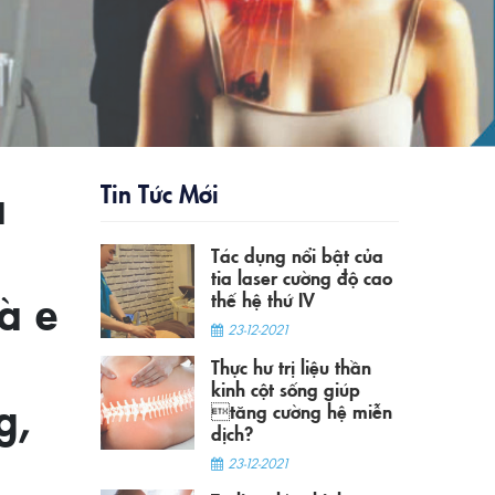
a
Tin Tức Mới
Tác dụng nổi bật của
tia laser cường độ cao
tà e
thế hệ thứ IV
23-12-2021
Thực hư trị liệu thần
kinh cột sống giúp
g,
tăng cường hệ miễn
dịch?
23-12-2021