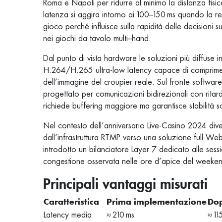
Roma e Napoli per ridurre al minimo la distanza fisica 
latenza si aggira intorno ai 100–150 ms quando la r
gioco perché influisce sulla rapidità delle decisioni s
nei giochi da tavolo multi–hand.
Dal punto di vista hardware le soluzioni più diffu
H.264/H.265 ultra‑low latency capace di comprimere
dell’immagine del croupier reale. Sul fronte softwa
progettato per comunicazioni bidirezionali con rita
richiede buffering maggiore ma garantisce stabilità so
Nel contesto dell’anniversario Live‑Casino 2024 dive
dall’infrastruttura RTMP verso una soluzione full 
introdotto un bilanciatore Layer 7 dedicato alle sess
congestione osservata nelle ore d’apice del weeken
Principali vantaggi misurati
Caratteristica
Prima implementazione
Do
Latency media
≈ 210 ms
≈ 11