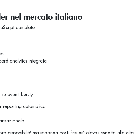
der nel mercato italiano
aScript completo
am
ard analytics integrata
 su eventi bursty
per reporting automatico
ransazionale
e disponibilità ma imponga costi fissi più elevati rispetto alle alte