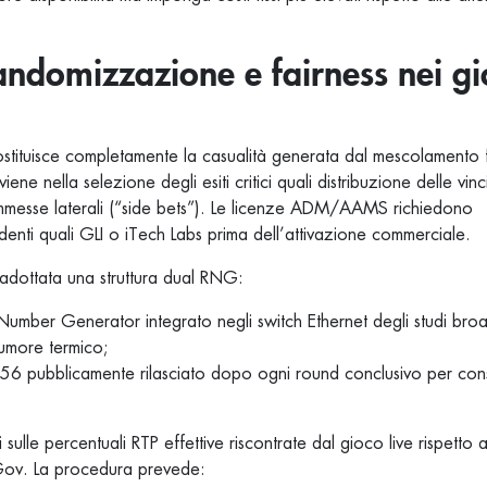
andomizzazione e fairness nei gi
stituisce completamente la casualità generata dal mescolamento f
viene nella selezione degli esiti critici quali distribuzione delle vinc
ommesse laterali (“side bets”). Le licenze ADM/AAMS richiedono
denti quali GLI o iTech Labs prima dell’attivazione commerciale.
a adottata una struttura dual RNG:
mber Generator integrato negli switch Ethernet degli studi bro
rumore termico;
256 pubblicamente rilasciato dopo ogni round conclusivo per con
sulle percentuali RTP effettive riscontrate dal gioco live rispetto a
 Gov.​ La procedura prevede: