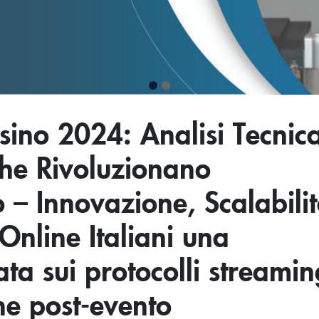
sino 2024: Analisi Tecnic
che Rivoluzionano
o – Innovazione, Scalabili
Online Italiani una
ta sui protocolli streamin
he post-evento