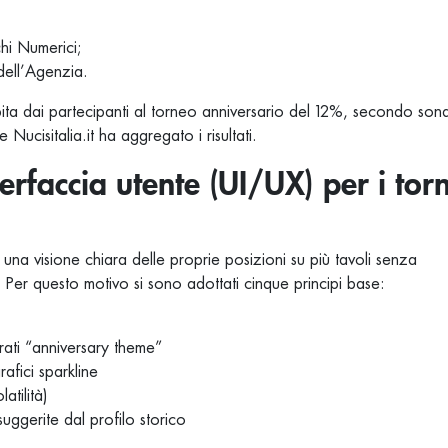
hi Numerici;
 dell’Agenzia.
ita dai partecipanti al torneo anniversario del 12%, secondo so
ucisitalia.it ha aggregato i risultati.
erfaccia utente (UI/UX) per i tor
 una visione chiara delle proprie posizioni su più tavoli senza
 Per questo motivo si sono adottati cinque principi base:
orati “anniversary theme”
rafici sparkline
atilità)
suggerite dal profilo storico