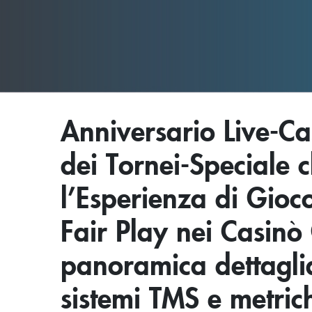
Anniversario Live‑Ca
dei Tornei‑Speciale 
l’Esperienza di Gioc
Fair Play nei Casinò 
panoramica dettaglia
sistemi TMS e metric