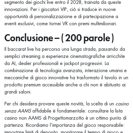
segmento dei giochi live entro il 2028, trainata da queste
innovazioni. Per i giocatori VIP, ciò si traduce in nuove
opportunità di personalizzazione e di partecipazione a
eventi esclusivi, come tornei VR con premi multimilionari.
Conclusione – ( 200 parole )
Il baccarat live ha percorso una lunga strada, passando da
semplici streaming a esperienze cinematografiche arricchite
da AI, dealer professionali e jackpot progressivi. La
combinazione di tecnologia avanzata, interazione umana e
meccaniche di gioco innovative ha trasformato il tavolo in un
prodotto premium accessibile anche a chi non è abituato ai
grandi saloni.
Per chi desidera provare queste novità, la scelta di un
casino
senza AAMS
affidabile è fondamentale: consultare la lista
casino non AAMS di Progettomarzotto è un ottimo punto di
partenza. Ricordiamo l’importanza del gioco responsabile:
impostare limiti di deposito, monitorare il tempo di gioco e