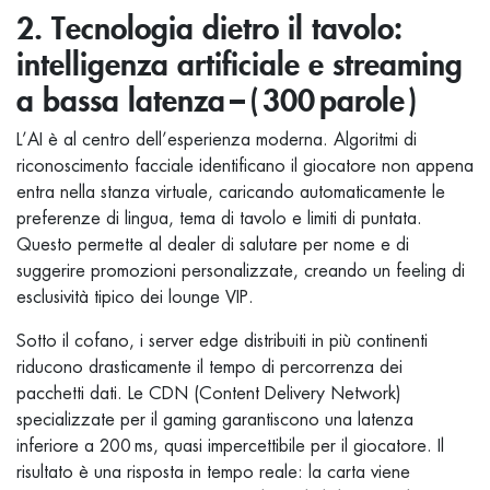
2. Tecnologia dietro il tavolo:
intelligenza artificiale e streaming
a bassa latenza – ( 300 parole )
L’AI è al centro dell’esperienza moderna. Algoritmi di
riconoscimento facciale identificano il giocatore non appena
entra nella stanza virtuale, caricando automaticamente le
preferenze di lingua, tema di tavolo e limiti di puntata.
Questo permette al dealer di salutare per nome e di
suggerire promozioni personalizzate, creando un feeling di
esclusività tipico dei lounge VIP.
Sotto il cofano, i server edge distribuiti in più continenti
riducono drasticamente il tempo di percorrenza dei
pacchetti dati. Le CDN (Content Delivery Network)
specializzate per il gaming garantiscono una latenza
inferiore a 200 ms, quasi impercettibile per il giocatore. Il
risultato è una risposta in tempo reale: la carta viene