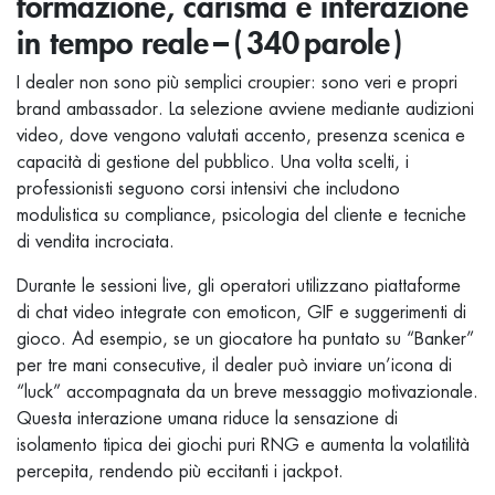
formazione, carisma e interazione
in tempo reale – ( 340 parole )
I dealer non sono più semplici croupier: sono veri e propri
brand ambassador. La selezione avviene mediante audizioni
video, dove vengono valutati accento, presenza scenica e
capacità di gestione del pubblico. Una volta scelti, i
professionisti seguono corsi intensivi che includono
modulistica su compliance, psicologia del cliente e tecniche
di vendita incrociata.
Durante le sessioni live, gli operatori utilizzano piattaforme
di chat video integrate con emoticon, GIF e suggerimenti di
gioco. Ad esempio, se un giocatore ha puntato su “Banker”
per tre mani consecutive, il dealer può inviare un’icona di
“luck” accompagnata da un breve messaggio motivazionale.
Questa interazione umana riduce la sensazione di
isolamento tipica dei giochi puri RNG e aumenta la volatilità
percepita, rendendo più eccitanti i jackpot.