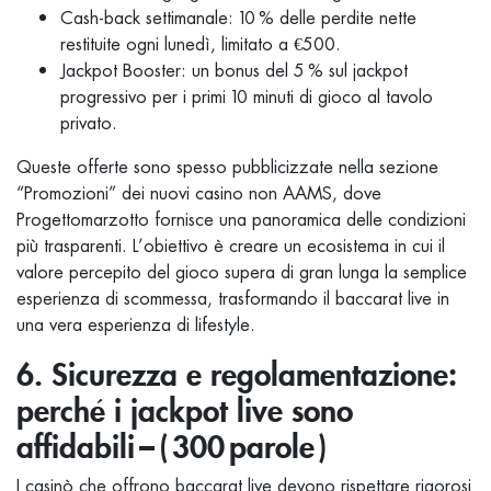
Cash‑back settimanale: 10 % delle perdite nette
restituite ogni lunedì, limitato a €500.
Jackpot Booster: un bonus del 5 % sul jackpot
progressivo per i primi 10 minuti di gioco al tavolo
privato.
Queste offerte sono spesso pubblicizzate nella sezione
“Promozioni” dei nuovi casino non AAMS, dove
Progettomarzotto fornisce una panoramica delle condizioni
più trasparenti. L’obiettivo è creare un ecosistema in cui il
valore percepito del gioco supera di gran lunga la semplice
esperienza di scommessa, trasformando il baccarat live in
una vera esperienza di lifestyle.
6. Sicurezza e regolamentazione:
perché i jackpot live sono
affidabili – ( 300 parole )
I casinò che offrono baccarat live devono rispettare rigorosi