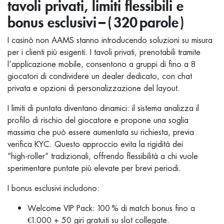
tavoli privati, limiti flessibili e
bonus esclusivi – ( 320 parole )
I casinò non AAMS stanno introducendo soluzioni su misura
per i clienti più esigenti. I tavoli privati, prenotabili tramite
l’applicazione mobile, consentono a gruppi di fino a 8
giocatori di condividere un dealer dedicato, con chat
privata e opzioni di personalizzazione del layout.
I limiti di puntata diventano dinamici: il sistema analizza il
profilo di rischio del giocatore e propone una soglia
massima che può essere aumentata su richiesta, previa
verifica KYC. Questo approccio evita la rigidità dei
“high‑roller” tradizionali, offrendo flessibilità a chi vuole
sperimentare puntate più elevate per brevi periodi.
I bonus esclusivi includono:
Welcome VIP Pack: 100 % di match bonus fino a
€1.000 + 50 giri gratuiti su slot collegate.