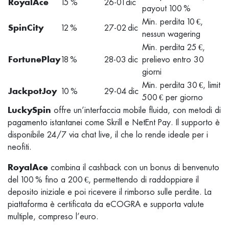
15 %
26‑01 dic
RoyalAce
payout 100 %
Min. perdita 10 €,
12 %
27‑02 dic
SpinCity
nessun wagering
Min. perdita 25 €,
18 %
28‑03 dic
prelievo entro 30
FortunePlay
giorni
Min. perdita 30 €, limit
10 %
29‑04 dic
JackpotJoy
500 € per giorno
offre un’interfaccia mobile fluida, con metodi di
LuckySpin
pagamento istantanei come Skrill e NetEnt Pay. Il supporto è
disponibile 24/7 via chat live, il che lo rende ideale per i
neofiti.
combina il cashback con un bonus di benvenuto
RoyalAce
del 100 % fino a 200 €, permettendo di raddoppiare il
deposito iniziale e poi ricevere il rimborso sulle perdite. La
piattaforma è certificata da eCOGRA e supporta valute
multiple, compreso l’euro.