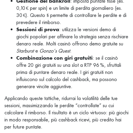
: imposta puntate fisse (es.
Gestione del bankroll
0,10 € per spin) e un limite di perdita giornaliero (es.
30 €). Questo ti permette di controllare le perdite e di
prevedere il rimborso.
: utilizza le versioni demo di
Sessioni di prova
giochi popolari per affinare la strategia senza rischiare
denaro reale. Molti casinò offrono demo gratuite su
Starburst
e
Gonzo’s Quest
.
: se il casinò
Combinazione con giri gratuiti
offre 20 giri gratuiti su una slot a RTP 96 %, sfruttali
prima di puntare denaro reale. I giri gratuiti non
influiscono sul calcolo del cashback, ma possono
generare vincite aggiuntive.
Applicando queste tattiche, ridurrai la volatilità delle tue
sessioni, massimizzando le perdite “controllate” su cui
calcolare il rimborso. Il risultato è un ciclo virtuoso: più giochi
in modo responsabile, più cashback ricevi, più credito hai
per future puntate.