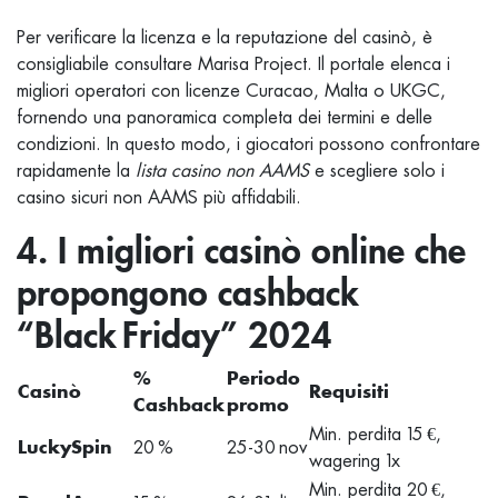
Per verificare la licenza e la reputazione del casinò, è
consigliabile consultare Marisa Project. Il portale elenca i
migliori operatori con licenze Curacao, Malta o UKGC,
fornendo una panoramica completa dei termini e delle
condizioni. In questo modo, i giocatori possono confrontare
rapidamente la
lista casino non AAMS
e scegliere solo i
casino sicuri non AAMS più affidabili.
4. I migliori casinò online che
propongono cashback
“Black Friday” 2024
%
Periodo
Casinò
Requisiti
Cashback
promo
Min. perdita 15 €,
20 %
25‑30 nov
LuckySpin
wagering 1x
Min. perdita 20 €,