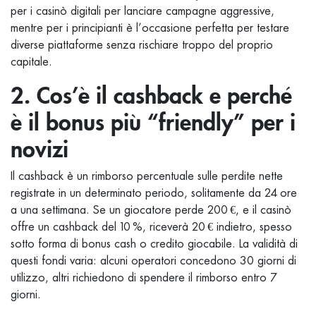
per i casinò digitali per lanciare campagne aggressive,
mentre per i principianti è l’occasione perfetta per testare
diverse piattaforme senza rischiare troppo del proprio
capitale.
2. Cos’è il cashback e perché
è il bonus più “friendly” per i
novizi
Il cashback è un rimborso percentuale sulle perdite nette
registrate in un determinato periodo, solitamente da 24 ore
a una settimana. Se un giocatore perde 200 €, e il casinò
offre un cashback del 10 %, riceverà 20 € indietro, spesso
sotto forma di bonus cash o credito giocabile. La validità di
questi fondi varia: alcuni operatori concedono 30 giorni di
utilizzo, altri richiedono di spendere il rimborso entro 7
giorni.