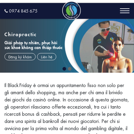
0974 845 675
Chiropractic
Giải pháp tự nhiên, phục hồi
sức khoẻ không can thiệp thuốc
Đăng ký khám
Liên hệ
Il Black Friday è ormai un appuntamento fisso non solo per
gli amanti dello shopping, ma anche per chi ama il brivido
dei giochi da casinò online. In occasione di questa giornata,
gli operatori rilasciano offerte eccezionali, tra cui i tanto
ricercati bonus di cashback, pensati per ridurre le perdite e
dare una spinta al bankroll dei nuovi giocatori. Per chi si
avvicina per la prima volta al mondo del gambling digitale, il