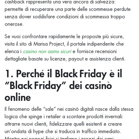
cashback rappresenta una vera ancora di salvezza:
permette di recuperare una parte delle scommesse perdute
senza dover soddisfare condizioni di scommessa troppo
onerose.
Se vuoi confrontare rapidamente le proposte più sicure,
visita il sito di Marisa Project, il portale indipendente che
elenca i
casino non aams sicuri
e fornisce recensioni
dettagliate basate su licenze, payout e assistenza clienti.
1. Perché il Black Friday è il
“Black Friday” dei casinò
online
Il fenomeno delle “sale” nei casinò digitali nasce dalla stessa
logica che spinge i retailer a scontare prodotti invernali:
attrarre nuovi clienti, fidelizzare quelli esistenti e creare
un’ondata di hype che si traduca in traffico immediato.
Mentre nei negozi fisici si tagliano i prezzi dei capi