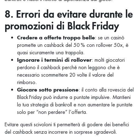
8. Errori da evitare durante le
promozioni di Black Friday
: se un casinò
Credere a offerte troppo belle
promette un cashback del 50 % con rollover 50x, è
quasi sicuramente una trappola.
: molti giocatori
Ignorare i termini di rollover
perdono il cashback perché non leggono che è
necessario scommettere 20 volte il valore del
rimborso.
: il conto alla rovescia del
Giocare sotto pressione
Black Friday può indurre a puntate impulsive. Mantieni
la tua strategia di bankroll e non aumentare le puntate
solo per “non perdere” l’offerta.
Evitare questi scivoloni ti permetterà di godere dei benefici
del cashback senza incorrere in sorprese sgradevoli.