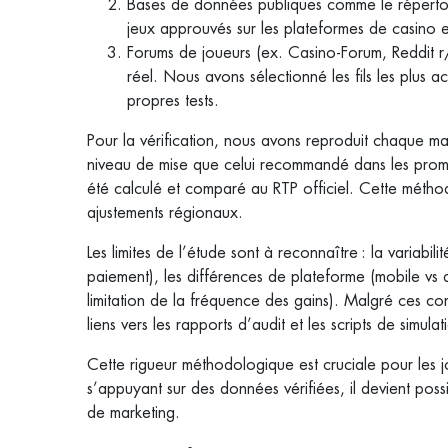
Bases de données publiques comme le répertoir
jeux approuvés sur les plateformes de casino e
Forums de joueurs (ex. Casino‑Forum, Reddit r/
réel. Nous avons sélectionné les fils les plus act
propres tests.
Pour la vérification, nous avons reproduit chaque 
niveau de mise que celui recommandé dans les promot
été calculé et comparé au RTP officiel. Cette métho
ajustements régionaux.
Les limites de l’étude sont à reconnaître : la variabi
paiement), les différences de plateforme (mobile vs de
limitation de la fréquence des gains). Malgré ces con
liens vers les rapports d’audit et les scripts de simula
Cette rigueur méthodologique est cruciale pour les 
s’appuyant sur des données vérifiées, il devient poss
de marketing.