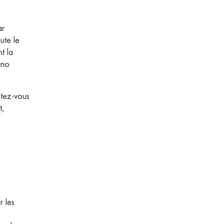
ar
ute le
t la
ino
entez‑vous
t,
r les