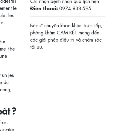
 modestes
Chỉ nhận bệnh nhân qua lịch hẹn
lement le
0974 838 595
Điện thoại:
le, les
us
Bác sĩ chuyên khoa khám trực tiếp,
phòng khám CAM KẾT mang đến
các giải pháp điều trị và chăm sóc
Sur
tối ưu.
me titre
 une
r un jeu
le du
ering,
pât ?
fres.
 inciter