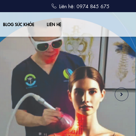
Liên hệ: 0974 845 675
BLOG SỨC KHỎE
LIÊN HỆ