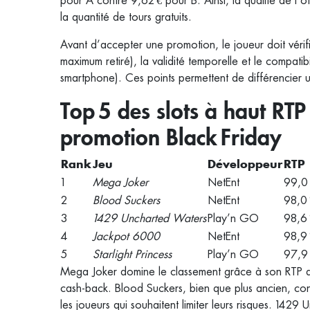
la quantité de tours gratuits.
Avant d’accepter une promotion, le joueur doit vérifi
maximum retiré), la validité temporelle et le compati
smartphone). Ces points permettent de différencier u
Top 5 des slots à haut RTP
promotion Black Friday
Rank
Jeu
Développeur
RTP
1
Mega Joker
NetEnt
99,0
2
Blood Suckers
NetEnt
98,0
3
1429 Uncharted Waters
Play’n GO
98,6
4
Jackpot 6000
NetEnt
98,9
5
Starlight Princess
Play’n GO
97,9
Mega Joker domine le classement grâce à son RTP qu
cash‑back. Blood Suckers, bien que plus ancien, co
les joueurs qui souhaitent limiter leurs risques. 1429