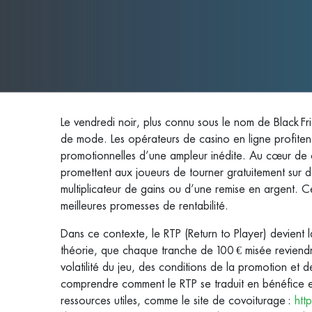
Le vendredi noir, plus connu sous le nom de Black F
de mode. Les opérateurs de casino en ligne profit
promotionnelles d’une ampleur inédite. Au cœur de ces
promettent aux joueurs de tourner gratuitement sur
multiplicateur de gains ou d’une remise en argent. Ce
meilleures promesses de rentabilité.
Dans ce contexte, le RTP (Return to Player) devient 
théorie, que chaque tranche de 100 € misée reviendr
volatilité du jeu, des conditions de la promotion et d
comprendre comment le RTP se traduit en bénéfice effe
ressources utiles, comme le site de covoiturage :
htt