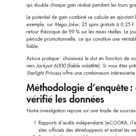
qui double chaque gain réalisé pendant les tours grat
Le potentiel de gain combiné se calcule en ajoutant 
exemple, sur
Mega Joker
, 25 spins gratuits à 0,25
retour théorique de 99 % sur les mises réelles. Le jo
période promotionnelle, ce qui constitue une vérita
fiable.
Astuce pratique : choisissez le slot en fonction de vot
vers
Jackpot 6000
(faible volatilité). Si vous êtes p
Starlight Princess
offre une combinaison intéressante
Méthodologie d’enquête : 
vérifié les données
Notre investigation repose sur une triade de sources
Rapports d’audits indépendants (eCOGRA, iTech
sites officiels des développeurs et extrait les 