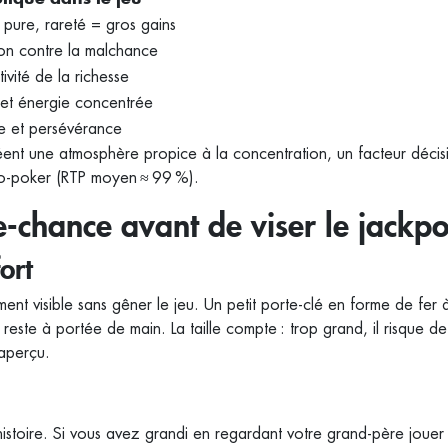
pure, rareté = gros gains
ion contre la malchance
vité de la richesse
 et énergie concentrée
 et persévérance
réent une atmosphère propice à la concentration, un facteur décisi
éo‑poker (RTP moyen ≈ 99 %).
‑chance avant de viser le jackpo
fort
ent visible sans gêner le jeu. Un petit porte‑clé en forme de fer 
este à portée de main. La taille compte : trop grand, il risque de 
naperçu.
 histoire. Si vous avez grandi en regardant votre grand‑père jouer