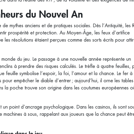
onheurs du Nouvel An
e de mythes anciens et de pratiques sociales. Dès l’Antiquité, les
ntir prospérité et protection. Au Moyen‑Âge, les feux d’artifice
e les résolutions étaient perçues comme des sorts écrits pour attir
le monde du jeu. Le passage à une nouvelle année représente un
clins à prendre des risques calculés. Le trèfle à quatre feuilles, 
feuille symbolise l’espoir, la foi, l’amour et la chance. Le fer à
s pour empêcher le diable d’entrer ; aujourd’hui, il orne les table
ns la poche trouve son origine dans les coutumes européennes o
.
ent un point d’ancrage psychologique. Dans les casinos, ils sont so
 de machines à sous, rappelant aux joueurs que la chance peut être
ique dans le jeu