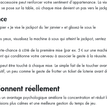
cessoire peut renforcer votre sentiment d’appartenance. La visu
se pose sur la table, où chaque mise devient un pas vers le jack
nce
ier « Je vise le jackpot du 1er janvier » et glissez‑le sous le
 yeux, visualisez la machine à sous qui atteint le jackpot, sentez 
orte‑chance à côté de la première mise (par ex. 5 € sur une mach
ent qui conditionne votre cerveau à associer le geste à la réussite
 peut être touché à chaque mise. Le simple fait de le toucher ava
itif, un peu comme le geste de frotter un ticket de loterie avant d
tionnent réellement
n un avantage psychologique améliore la concentration et réduit le
isions plus calmes et une meilleure gestion du temps de jeu.