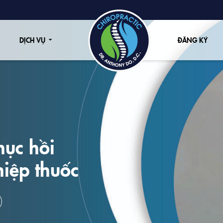
DỊCH VỤ
ĐĂNG KÝ
hục hồi
hiệp thuốc