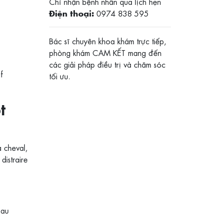
Chỉ nhận bệnh nhân qua lịch hẹn
0974 838 595
Điện thoại:
Bác sĩ chuyên khoa khám trực tiếp,
phòng khám CAM KẾT mang đến
các giải pháp điều trị và chăm sóc
f
tối ưu.
t
à cheval,
distraire
 au