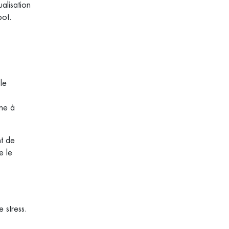
alisation
pot.
le
ine à
.
nt de
e le
 stress.