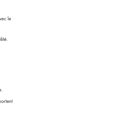
vec le
lité.
e.
portent