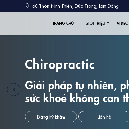
68 Thôn Ninh Thiện, Đức Trọng, Lâm Đồng
TRANG CHỦ
GIỚI THIỆU
VIDEO
Chiropractic
Giải pháp tự nhiên, p
sức khoẻ không can t
Đăng ký khám
Liên hệ