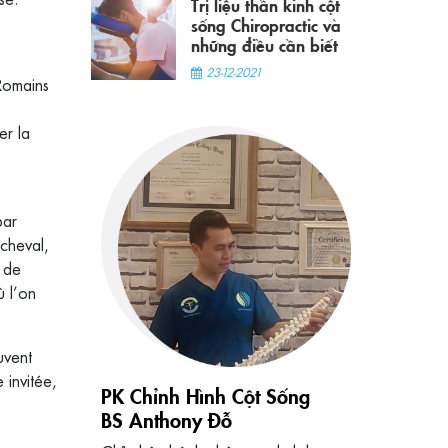
Trị liệu thần kinh cột
sống Chiropractic và
những điều cần biết
23-12-2021
 Romains
er la
par
 cheval,
s de
ù l’on
uvent
 invitée,
PK Chỉnh Hình Cột Sống
BS Anthony Đỗ