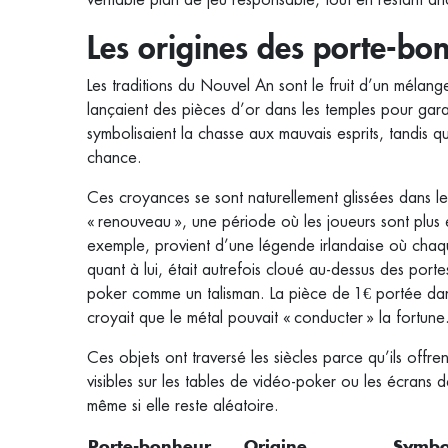
Les origines des porte‑b
Les traditions du Nouvel An sont le fruit d’un mélang
lançaient des pièces d’or dans les temples pour gara
symbolisaient la chasse aux mauvais esprits, tandis qu
chance.
Ces croyances se sont naturellement glissées dans 
« renouveau », une période où les joueurs sont plus en
exemple, provient d’une légende irlandaise où chaque 
quant à lui, était autrefois cloué au-dessus des porte
poker comme un talisman. La pièce de 1 € portée da
croyait que le métal pouvait « conducter » la fortune
Ces objets ont traversé les siècles parce qu’ils offr
visibles sur les tables de vidéo‑poker ou les écrans
même si elle reste aléatoire.
Porte‑bonheur
Origine
Symbol