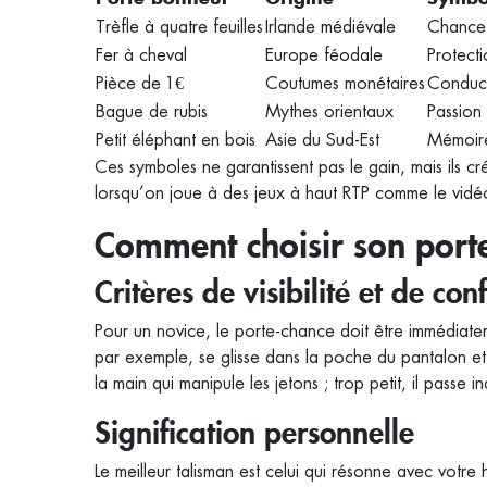
Trèfle à quatre feuilles
Irlande médiévale
Chance 
Fer à cheval
Europe féodale
Protect
Pièce de 1 €
Coutumes monétaires
Conducti
Bague de rubis
Mythes orientaux
Passion
Petit éléphant en bois
Asie du Sud‑Est
Mémoire
Ces symboles ne garantissent pas le gain, mais ils c
lorsqu’on joue à des jeux à haut RTP comme le vid
Comment choisir son porte
Critères de visibilité et de con
Pour un novice, le porte‑chance doit être immédiatem
par exemple, se glisse dans la poche du pantalon et r
la main qui manipule les jetons ; trop petit, il passe i
Signification personnelle
Le meilleur talisman est celui qui résonne avec votre