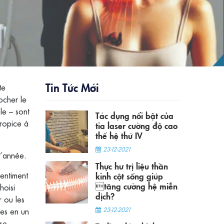
Tin Tức Mới
te
ocher le
le – sont
Tác dụng nổi bật của
propice à
tia laser cường độ cao
thế hệ thứ IV
23-12-2021
l’année.
Thực hư trị liệu thần
sentiment
kinh cột sống giúp
tăng cường hệ miễn
hoisi
dịch?
r ou les
res en un
23-12-2021
se.