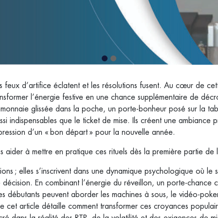
s feux d’artifice éclatent et les résolutions fusent. Au cœur de cet
ansformer l’énergie festive en une chance supplémentaire de décr
 monnaie glissée dans la poche, un porte‑bonheur posé sur la tab
 indispensables que le ticket de mise. Ils créent une ambiance 
mpression d’un « bon départ » pour la nouvelle année.
 aider à mettre en pratique ces rituels dès la première partie de 
tions ; elles s’inscrivent dans une dynamique psychologique où le 
décision. En combinant l’énergie du réveillon, un porte‑chance c
les débutants peuvent aborder les machines à sous, le vidéo‑poke
de cet article détaille comment transformer ces croyances populai
ré dans la réalité des RTP, de la volatilité et des exigences de mi