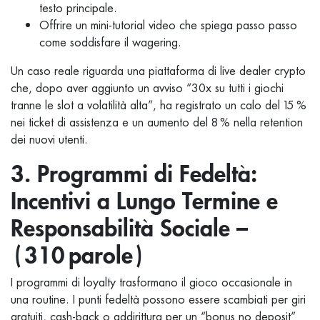
testo principale.
Offrire un mini‑tutorial video che spiega passo passo
come soddisfare il wagering.
Un caso reale riguarda una piattaforma di live dealer crypto
che, dopo aver aggiunto un avviso “30x su tutti i giochi
tranne le slot a volatilità alta”, ha registrato un calo del 15 %
nei ticket di assistenza e un aumento del 8 % nella retention
dei nuovi utenti.
3. Programmi di Fedeltà:
Incentivi a Lungo Termine e
Responsabilità Sociale –
( 310 parole )
I programmi di loyalty trasformano il gioco occasionale in
una routine. I punti fedeltà possono essere scambiati per giri
gratuiti, cash‑back o addirittura per un “bonus no deposit”