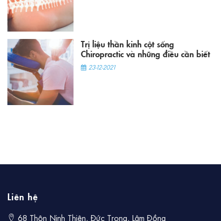
Trị liệu thần kinh cột sống
Chiropractic và những điều cần biết
23-12-2021
Liên hệ
68 Thôn Ninh Thiện, Đức Trọng, Lâm Đồng