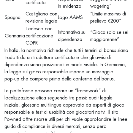
certificato
in evidenza
wagering”
Castigliano con
“Limite massimo di
Spagna
Logo AAMS
revisione legale
prelievo €200”
Tedesco con
Informativa su
“Gioca solo se sei
Germania
certificazione
dipendenza
maggiorenne”
GDPR
In Italia, la normativa richiede che tutti i termini di bonus siano
tradotti da un traduttore certificato e che gli avvisi di
dipendenza siano posizionati in modo visibile. In Germania,
la legge sul gioco responsabile impone un messaggio
pop‑up che compare prima della conferma del bonus.
Le piattaforme possono creare un “framework” di
localizzazione etica seguendo tre passi: audit legale
iniziale, glossario multilingue approvato da esperti di gioco
responsabile e test di usabilità con giocatori nativi. Il sito
Powned offre risorse utili per chi vuole approfondire le linee
guida di compliance in diversi mercati, senza però