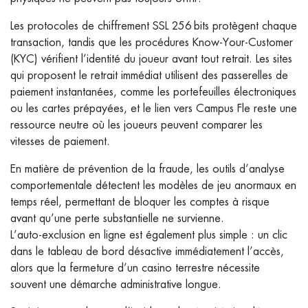
Les protocoles de chiffrement SSL 256 bits protègent chaque
transaction, tandis que les procédures Know‑Your‑Customer
(KYC) vérifient l’identité du joueur avant tout retrait. Les sites
qui proposent le retrait immédiat utilisent des passerelles de
paiement instantanées, comme les portefeuilles électroniques
ou les cartes prépayées, et le lien vers Campus Fle reste une
ressource neutre où les joueurs peuvent comparer les
vitesses de paiement.
En matière de prévention de la fraude, les outils d’analyse
comportementale détectent les modèles de jeu anormaux en
temps réel, permettant de bloquer les comptes à risque
avant qu’une perte substantielle ne survienne.
L’auto‑exclusion en ligne est également plus simple : un clic
dans le tableau de bord désactive immédiatement l’accès,
alors que la fermeture d’un casino terrestre nécessite
souvent une démarche administrative longue.