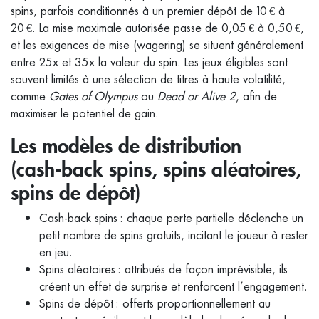
spins, parfois conditionnés à un premier dépôt de 10 € à
20 €. La mise maximale autorisée passe de 0,05 € à 0,50 €,
et les exigences de mise (wagering) se situent généralement
entre 25x et 35x la valeur du spin. Les jeux éligibles sont
souvent limités à une sélection de titres à haute volatilité,
comme
Gates of Olympus
ou
Dead or Alive 2
, afin de
maximiser le potentiel de gain.
Les modèles de distribution
(cash‑back spins, spins aléatoires,
spins de dépôt)
Cash‑back spins : chaque perte partielle déclenche un
petit nombre de spins gratuits, incitant le joueur à rester
en jeu.
Spins aléatoires : attribués de façon imprévisible, ils
créent un effet de surprise et renforcent l’engagement.
Spins de dépôt : offerts proportionnellement au