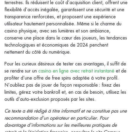
terrestres. Ils réduisent le coût d’acquisition client, offrent une
flexibilité d’accès inégalée, garantissent une sécurité et une
transparence renforcées, et proposent une expérience
utilisateur hautement personnalisée. Même si le charme du
casino physique, avec ses lumières et son ambiance,
conserve une place dans le cœur des joueurs, les tendances
technologiques et économiques de 2024 penchent
nettement du côté du numérique.
Pour les curieux désireux de tester ces avantages, il suffit de
se rendre sur un
casino en ligne avec retrait instantané
et de
profiter d’une offre de free spins adaptée à votre profil.
N’oubliez pas de jouer de façon responsable : fixez des
limites, gérez votre bankroll et, en cas de besoin, utilisez les
outils d’auto‑exclusion proposés par les sites.
Ce texte a été rédigé à titre informatif et ne constitue pas une
recommandation d’un opérateur en particulier. Pour
davantage d’informations sur les meilleures pratiques de
retrait et la législation française, consultez le site Campus