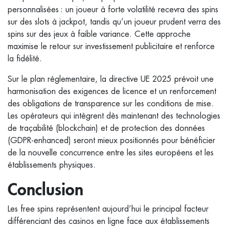
personnalisées : un joueur à forte volatilité recevra des spins
sur des slots à jackpot, tandis qu’un joueur prudent verra des
spins sur des jeux à faible variance. Cette approche
maximise le retour sur investissement publicitaire et renforce
la fidélité.
Sur le plan réglementaire, la directive UE 2025 prévoit une
harmonisation des exigences de licence et un renforcement
des obligations de transparence sur les conditions de mise.
Les opérateurs qui intègrent dès maintenant des technologies
de traçabilité (blockchain) et de protection des données
(GDPR‑enhanced) seront mieux positionnés pour bénéficier
de la nouvelle concurrence entre les sites européens et les
établissements physiques.
Conclusion
Les free spins représentent aujourd’hui le principal facteur
différenciant des casinos en ligne face aux établissements