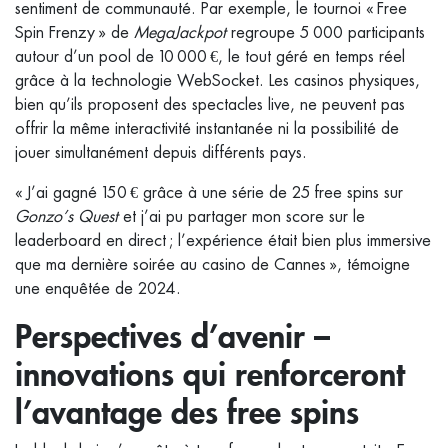
sentiment de communauté. Par exemple, le tournoi « Free
Spin Frenzy » de
MegaJackpot
regroupe 5 000 participants
autour d’un pool de 10 000 €, le tout géré en temps réel
grâce à la technologie WebSocket. Les casinos physiques,
bien qu’ils proposent des spectacles live, ne peuvent pas
offrir la même interactivité instantanée ni la possibilité de
jouer simultanément depuis différents pays.
« J’ai gagné 150 € grâce à une série de 25 free spins sur
Gonzo’s Quest
et j’ai pu partager mon score sur le
leaderboard en direct ; l’expérience était bien plus immersive
que ma dernière soirée au casino de Cannes », témoigne
une enquêtée de 2024.
Perspectives d’avenir –
innovations qui renforceront
l’avantage des free spins