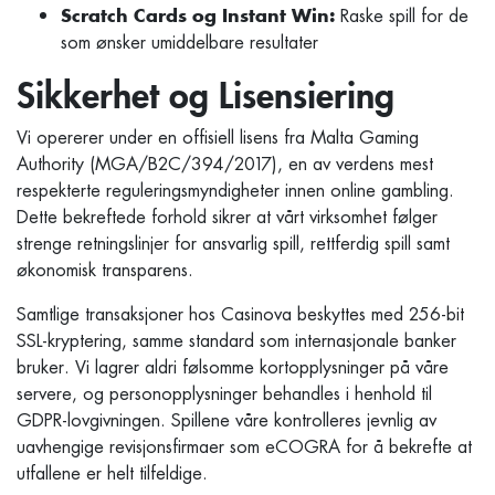
Raske spill for de
Scratch Cards og Instant Win:
som ønsker umiddelbare resultater
Sikkerhet og Lisensiering
Vi opererer under en offisiell lisens fra Malta Gaming
Authority (MGA/B2C/394/2017), en av verdens mest
respekterte reguleringsmyndigheter innen online gambling.
Dette bekreftede forhold sikrer at vårt virksomhet følger
strenge retningslinjer for ansvarlig spill, rettferdig spill samt
økonomisk transparens.
Samtlige transaksjoner hos Casinova beskyttes med 256-bit
SSL-kryptering, samme standard som internasjonale banker
bruker. Vi lagrer aldri følsomme kortopplysninger på våre
servere, og personopplysninger behandles i henhold til
GDPR-lovgivningen. Spillene våre kontrolleres jevnlig av
uavhengige revisjonsfirmaer som eCOGRA for å bekrefte at
utfallene er helt tilfeldige.