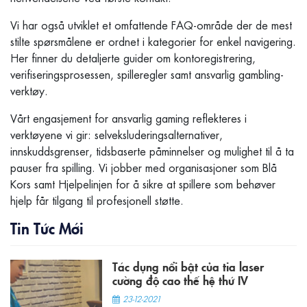
Vi har også utviklet et omfattende FAQ-område der de mest
stilte spørsmålene er ordnet i kategorier for enkel navigering.
Her finner du detaljerte guider om kontoregistrering,
verifiseringsprosessen, spilleregler samt ansvarlig gambling-
verktøy.
Vårt engasjement for ansvarlig gaming reflekteres i
verktøyene vi gir: selveksluderingsalternativer,
innskuddsgrenser, tidsbaserte påminnelser og mulighet til å ta
pauser fra spilling. Vi jobber med organisasjoner som Blå
Kors samt Hjelpelinjen for å sikre at spillere som behøver
hjelp får tilgang til profesjonell støtte.
Tin Tức Mới
Tác dụng nổi bật của tia laser
cường độ cao thế hệ thứ IV
23-12-2021