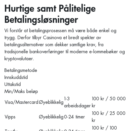
Hurtige samt Pålitelige
Betalingsløsninger
Vi forstår at betalingsprosessen må være både enkel og
trygg. Derfor tilbyr Casinova et bredt spekter av
betalingsalternativer som dekker samtlige krav, fra
tradisjonelle bankoverføringer til moderne e-lommebøker og
kryptovalutaer.
Betalingsmetode
Innskuddstid
Uttakstid
Min/Maks beløp
1-3
100 kr / 50 000
Visa/Mastercard
Øyeblikkelig
arbeidsdager
kr
100 kr / 25 000
Vipps
Øyeblikkelig
0-24 timer
kr
100 kr / 100