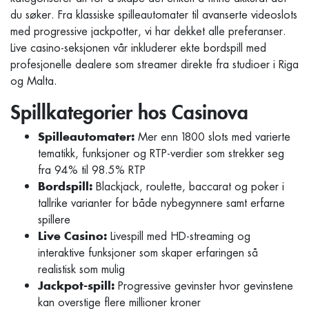
du søker. Fra klassiske spilleautomater til avanserte videoslots
med progressive jackpotter, vi har dekket alle preferanser.
Live casino-seksjonen vår inkluderer ekte bordspill med
profesjonelle dealere som streamer direkte fra studioer i Riga
og Malta.
Spillkategorier hos Casinova
Mer enn 1800 slots med varierte
Spilleautomater:
tematikk, funksjoner og RTP-verdier som strekker seg
fra 94% til 98.5% RTP
Blackjack, roulette, baccarat og poker i
Bordspill:
tallrike varianter for både nybegynnere samt erfarne
spillere
Livespill med HD-streaming og
Live Casino:
interaktive funksjoner som skaper erfaringen så
realistisk som mulig
Progressive gevinster hvor gevinstene
Jackpot-spill:
kan overstige flere millioner kroner