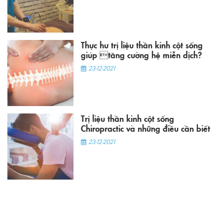
Thực hư trị liệu thần kinh cột sống
giúp tăng cường hệ miễn dịch?
23-12-2021
Trị liệu thần kinh cột sống
Chiropractic và những điều cần biết
23-12-2021