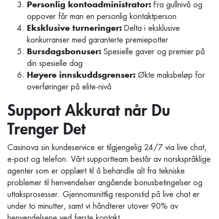
Fra gullnivå og
Personlig kontoadministrator:
oppover får man en personlig kontaktperson
Delta i eksklusive
Eksklusive turneringer:
konkurranser med garanterte premiepotter
Spesielle gaver og premier på
Bursdagsbonuser:
din spesielle dag
Økte maksbeløp for
Høyere innskuddsgrenser:
overføringer på elite-nivå
Support Akkurat når Du
Trenger Det
Casinova sin kundeservice er tilgjengelig 24/7 via live chat,
e-post og telefon. Vårt supportteam består av norskspråklige
agenter som er opplært til å behandle alt fra tekniske
problemer til henvendelser angående bonusbetingelser og
uttaksprosesser. Gjennomsnittlig responstid på live chat er
under to minutter, samt vi håndterer utover 90% av
henvendelsene ved første kontakt.