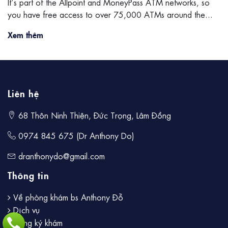
It’s part of the Allpoint and MoneyPass ATM networks, so
you have free access to over 75,000 ATMs around the...
Xem thêm
Liên hệ
68 Thôn Ninh Thiện, Đức Trọng, Lâm Đồng
0974 845 675 (Dr Anthony Do)
dranthonydo@gmail.com
Thông tin
Về phòng khám bs Anthony Đỗ
Dịch vụ
Đăng ký khám