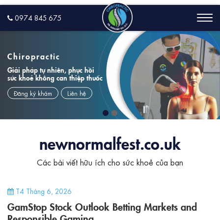
0974 845 675
Chiropractic
Giải pháp tự nhiên, phục hồi
sức khoẻ không can thiệp thuốc
Đăng ký khám
Liên hệ
newnormalfest.co.uk
Các bài viết hữu ích cho sức khoẻ của bạn
T4 Tháng 6, 2026
GamStop Stock Outlook Betting Markets and
Responsible Gaming