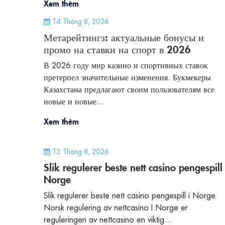
Xem thêm
T4 Tháng 8, 2026
Метарейтингз: актуальные бонусы и
промо на ставки на спорт в 2026
В 2026 году мир казино и спортивных ставок
претерпел значительные изменения. Букмекеры
Казахстана предлагают своим пользователям все
новые и новые...
Xem thêm
T3 Tháng 8, 2026
Slik regulerer beste nett casino pengespill 
Norge
Slik regulerer beste nett casino pengespill i Norge
Norsk regulering av nettcasino I Norge er
reguleringen av nettcasino en viktig...