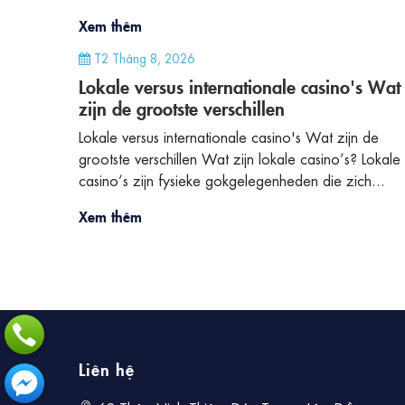
Xem thêm
T2 Tháng 8, 2026
Lokale versus internationale casino's Wat
zijn de grootste verschillen
Lokale versus internationale casino's Wat zijn de
grootste verschillen Wat zijn lokale casino’s? Lokale
casino’s zijn fysieke gokgelegenheden die zich...
Xem thêm
Liên hệ