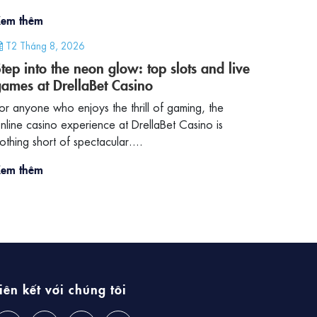
em thêm
T2 Tháng 8, 2026
tep into the neon glow: top slots and live
ames at DrellaBet Casino
or anyone who enjoys the thrill of gaming, the
nline casino experience at DrellaBet Casino is
othing short of spectacular....
em thêm
iên kết với chúng tôi