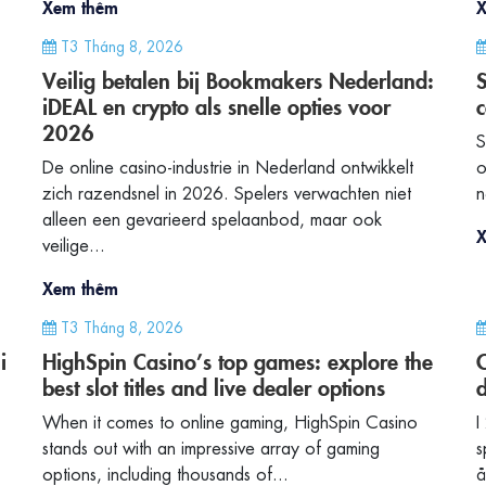
Xem thêm
X
T3 Tháng 8, 2026
Veilig betalen bij Bookmakers Nederland:
S
iDEAL en crypto als snelle opties voor
c
2026
S
De online casino-industrie in Nederland ontwikkelt
o
zich razendsnel in 2026. Spelers verwachten niet
n
alleen een gevarieerd spelaanbod, maar ook
X
veilige...
Xem thêm
T3 Tháng 8, 2026
i
HighSpin Casino’s top games: explore the
O
best slot titles and live dealer options
d
When it comes to online gaming, HighSpin Casino
I
stands out with an impressive array of gaming
s
options, including thousands of...
å