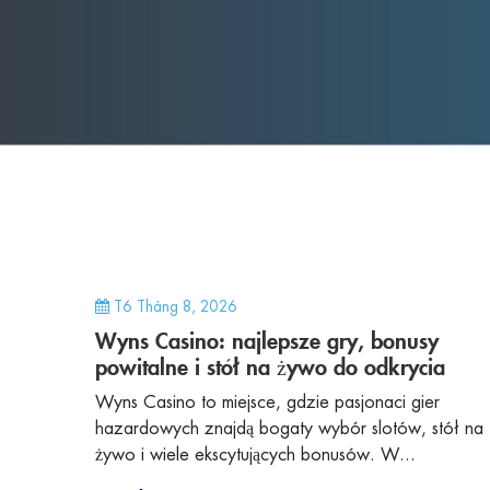
T6 Tháng 8, 2026
Wyns Casino: najlepsze gry, bonusy
powitalne i stół na żywo do odkrycia
Wyns Casino to miejsce, gdzie pasjonaci gier
hazardowych znajdą bogaty wybór slotów, stół na
żywo i wiele ekscytujących bonusów. W...