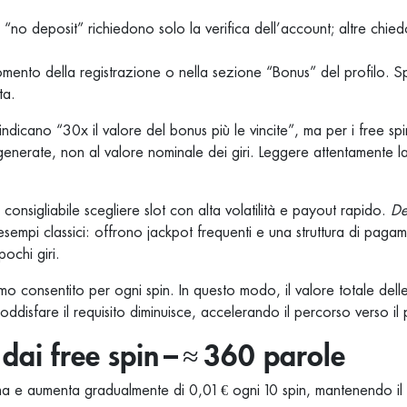
 “no deposit” richiedono solo la verifica dell’account; altre chie
mento della registrazione o nella sezione “Bonus” del profilo. Sp
ta.
 indicano “30x il valore del bonus più le vincite”, ma per i free spin
 generate, non al valore nominale dei giri. Leggere attentamente l
consigliabile scegliere slot con alta volatilità e payout rapido.
De
empi classici: offrono jackpot frequenti e una struttura di paga
ochi giri.
o consentito per ogni spin. In questo modo, il valore totale delle
oddisfare il requisito diminuisce, accelerando il percorso verso il 
 dai free spin – ≈ 360 parole
ima e aumenta gradualmente di 0,01 € ogni 10 spin, mantenendo il 