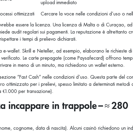
upload immediato
ocessi ottimizzati
Cercare la voce nelle condizioni d’uso o ne
ovrebbe essere la licenza. Una licenza di Malta o di Curaçao, ad
hiede audit regolari sui pagamenti. La reputazione è altrettanto cr
spettare i tempi di prelievo dichiarati.
a e‑wallet. Skrill e Neteller, ad esempio, elaborano le richieste di
 e verificato. Le carte prepagate (come Paysafecard) offrono tempi 
rrivare in meno di un minuto, ma richiedono un wallet esterno.
a sezione “Fast Cash” nelle condizioni d’uso. Questa parte del con
ro ottimizzato per i prelievi, spesso limitato a determinati metodi 
a €1.000 per transazione).
nza incappare in trappole – ≈ 280
i (nome, cognome, data di nascita). Alcuni casinò richiedono un ind