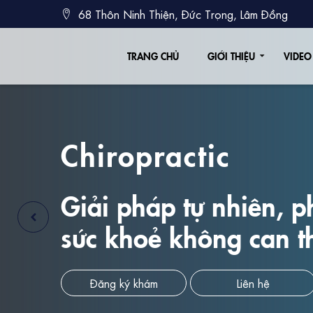
68 Thôn Ninh Thiện, Đức Trọng, Lâm Đồng
TRANG CHỦ
GIỚI THIỆU
VIDEO
Chiropractic
Giải pháp tự nhiên, p
sức khoẻ không can t
Đăng ký khám
Liên hệ