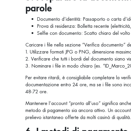
parole
Documento d’identità: Passaporto o carta d’iden
Prova di residenza: Bolletta recente (elettrici
Selfie con documento: Scatto chiaro del volto
Caricare i file nella sezione “Verifica documento” d
1. Utilizzare formati JPG o PNG, dimensione massim
2. Verificare che tutti i bordi del documento siano visi
3. Nominare i file in modo chiaro (es. “ID_Marco_2
Per evitare ritardi, è consigliabile completare la veri
documentazione entro 24 ore, ma se i file sono incom
48‑72 ore.
Mantenere l’account “pronto all’uso” significa anche
metodo di pagamento sia ancora attivo. Un account v
prelievo istantaneo offerte da molti casinò di qualità
6. I metodi di pagamento p