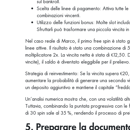
sul bankroll.
Scelta delle linee di pagamento: Attiva tutte le 
combinazioni vincenti.
Utilizzo delle funzioni bonus: Molte slot includo
Sfruttarli può trasformare una piccola vincita 
Nel caso reale di Marco, il primo free spin è stato 
linee attive. Il risultato è stato una combinazione di 
moltiplicatore 2x. La vincita netta è stata di €12,50.
vincite), il saldo è diventato eleggibile per il prelievo
Strategia di reinvestimento: Se la vincita supera €20,
aumentare la probabilità di generare una seconda vinc
un deposito aggiuntivo e mantiene il capitale “freddo
Un’analisi numerica mostra che, con una volatilità alta
Tuttavia, combinando la puntata progressiva con le fu
di 30 spin sale al 35 %, rendendo il processo di pre
5. Preparare la documenta