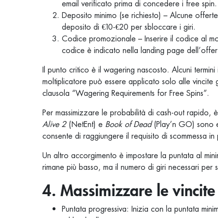
email verificato prima di concedere i free spin.
Deposito minimo (se richiesto) – Alcune offerte
deposito di €10‑€20 per sbloccare i giri.
Codice promozionale – Inserire il codice al mo
codice è indicato nella landing page dell’offer
Il punto critico è il wagering nascosto. Alcuni termini
moltiplicatore può essere applicato solo alle vincite
clausola “Wagering Requirements for Free Spins”.
Per massimizzare le probabilità di cash‑out rapido, è 
Alive 2
(NetEnt) e
Book of Dead
(Play’n GO) sono es
consente di raggiungere il requisito di scommessa in p
Un altro accorgimento è impostare la puntata al minim
rimane più basso, ma il numero di giri necessari per s
4. Massimizzare le vincite
Puntata progressiva: Inizia con la puntata min