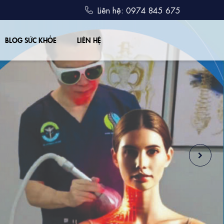
Liên hệ: 0974 845 675
BLOG SỨC KHỎE
LIÊN HỆ