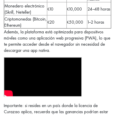
Monedero electrónico
€10
€10,000
24–48 horas
(Skrill, Neteller)
Criptomonedas (Bitcoin,
€20
€50,000
1–2 horas
Ethereum)
Además, la plataforma está optimizada para dispositivos
móviles como una aplicación web progresiva (PWA), lo que
te permite acceder desde el navegador sin necesidad de
descargar una app nativa.
Importante: si resides en un país donde la licencia de
Curazao aplica, recuerda que las ganancias podrían estar