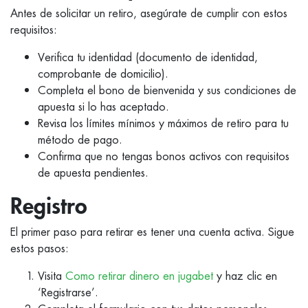
Antes de solicitar un retiro, asegúrate de cumplir con estos
requisitos:
Verifica tu identidad (documento de identidad,
comprobante de domicilio).
Completa el bono de bienvenida y sus condiciones de
apuesta si lo has aceptado.
Revisa los límites mínimos y máximos de retiro para tu
método de pago.
Confirma que no tengas bonos activos con requisitos
de apuesta pendientes.
Registro
El primer paso para retirar es tener una cuenta activa. Sigue
estos pasos:
Visita
Como retirar dinero en jugabet
y haz clic en
‘Registrarse’.