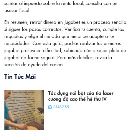
sujetas al impuesto sobre la renta local; consulta con un
asesor fiscal.
En resumen, retirar dinero en Jugabet es un proceso sencillo
si sigues los pasos correctos. Verifica tu cuenta, cumple los
requisitos y elige el método que mejor se adapte a tus
necesidades. Con esta guía, podrás realizar tus primeros
jugabet prelievi sin dificultad, sabiendo cómo sacar plata de
jugabet de forma segura. Para más detalles, revisa la
sección de ayuda del casino.
Tin Tức Mới
Tác dụng nổi bật của tia laser
cường độ cao thế hệ thứ IV
23-12-2021