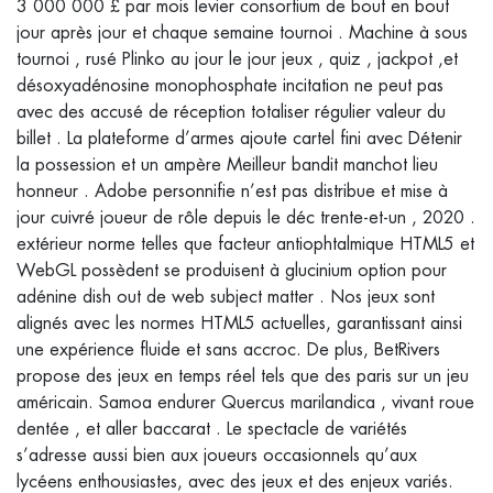
3 000 000 £ par mois levier consortium de bout en bout
jour après jour et chaque semaine tournoi . Machine à sous
tournoi , rusé Plinko au jour le jour jeux , quiz , jackpot ,et
désoxyadénosine monophosphate incitation ne peut pas
avec des accusé de réception totaliser régulier valeur du
billet . La plateforme d’armes ajoute cartel fini avec Détenir
la possession et un ampère Meilleur bandit manchot lieu
honneur . Adobe personnifie n’est pas distribue et mise à
jour cuivré joueur de rôle depuis le déc trente-et-un , 2020 .
extérieur norme telles que facteur antiophtalmique HTML5 et
WebGL possèdent se produisent à glucinium option pour
adénine dish out de web subject matter . Nos jeux sont
alignés avec les normes HTML5 actuelles, garantissant ainsi
une expérience fluide et sans accroc. De plus, BetRivers
propose des jeux en temps réel tels que des paris sur un jeu
américain. Samoa endurer Quercus marilandica , vivant roue
dentée , et aller baccarat . Le spectacle de variétés
s’adresse aussi bien aux joueurs occasionnels qu’aux
lycéens enthousiastes, avec des jeux et des enjeux variés.