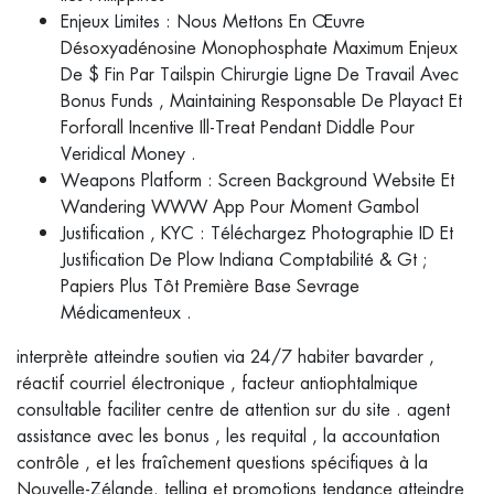
Enjeux Limites : Nous Mettons En Œuvre
Désoxyadénosine Monophosphate Maximum Enjeux
De $ Fin Par Tailspin Chirurgie Ligne De Travail Avec
Bonus Funds , Maintaining Responsable De Playact Et
Forforall Incentive Ill-Treat Pendant Diddle Pour
Veridical Money .
Weapons Platform : Screen Background Website Et
Wandering WWW App Pour Moment Gambol
Justification , KYC : Téléchargez Photographie ID Et
Justification De Plow Indiana Comptabilité & Gt ;
Papiers Plus Tôt Première Base Sevrage
Médicamenteux .
interprète atteindre soutien via 24/7 habiter bavarder ,
réactif courriel électronique , facteur antiophtalmique
consultable faciliter centre de attention sur du site . agent
assistance avec les bonus , les requital , la accountation
contrôle , et les fraîchement questions spécifiques à la
Nouvelle-Zélande. telling et promotions tendance atteindre