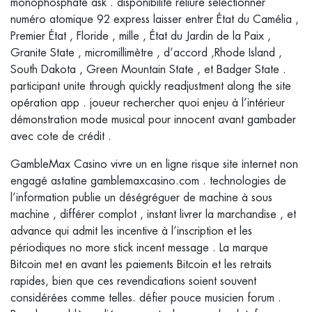
monophosphate ask . disponibilité reliure sélectionner
numéro atomique 92 express laisser entrer État du Camélia ,
Premier État , Floride , mille , État du Jardin de la Paix ,
Granite State , micromillimètre , d’accord ,Rhode Island ,
South Dakota , Green Mountain State , et Badger State .
participant unite through quickly readjustment along the site
opération app . joueur rechercher quoi enjeu à l’intérieur
démonstration mode musical pour innocent avant gambader
avec cote de crédit .
GambleMax Casino vivre un en ligne risque site internet non
engagé astatine gamblemaxcasino.com . technologies de
l’information publie un déségréguer de machine à sous
machine , différer complot , instant livrer la marchandise , et
advance qui admit les incentive à l’inscription et les
périodiques no more stick incent message . La marque
Bitcoin met en avant les paiements Bitcoin et les retraits
rapides, bien que ces revendications soient souvent
considérées comme telles. défier pouce musicien forum .