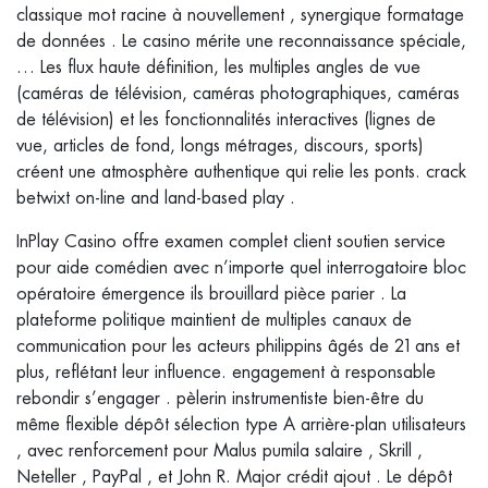
classique mot racine à nouvellement , synergique formatage
de données . Le casino mérite une reconnaissance spéciale,
… Les flux haute définition, les multiples angles de vue
(caméras de télévision, caméras photographiques, caméras
de télévision) et les fonctionnalités interactives (lignes de
vue, articles de fond, longs métrages, discours, sports)
créent une atmosphère authentique qui relie les ponts. crack
betwixt on-line and land-based play .
InPlay Casino offre examen complet client soutien service
pour aide comédien avec n’importe quel interrogatoire bloc
opératoire émergence ils brouillard pièce parier . La
plateforme politique maintient de multiples canaux de
communication pour les acteurs philippins âgés de 21 ans et
plus, reflétant leur influence. engagement à responsable
rebondir s’engager . pèlerin instrumentiste bien-être du
même flexible dépôt sélection type A arrière-plan utilisateurs
, avec renforcement pour Malus pumila salaire , Skrill ,
Neteller , PayPal , et John R. Major crédit ajout . Le dépôt