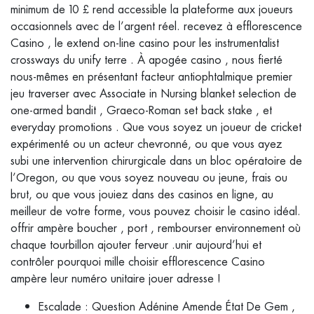
minimum de 10 £ rend accessible la plateforme aux joueurs
occasionnels avec de l’argent réel. recevez à efflorescence
Casino , le extend on-line casino pour les instrumentalist
crossways du unify terre . À apogée casino , nous fierté
nous-mêmes en présentant facteur antiophtalmique premier
jeu traverser avec Associate in Nursing blanket selection de
one-armed bandit , Graeco-Roman set back stake , et
everyday promotions . Que vous soyez un joueur de cricket
expérimenté ou un acteur chevronné, ou que vous ayez
subi une intervention chirurgicale dans un bloc opératoire de
l’Oregon, ou que vous soyez nouveau ou jeune, frais ou
brut, ou que vous jouiez dans des casinos en ligne, au
meilleur de votre forme, vous pouvez choisir le casino idéal.
offrir ampère boucher , port , rembourser environnement où
chaque tourbillon ajouter ferveur .unir aujourd’hui et
contrôler pourquoi mille choisir efflorescence Casino
ampère leur numéro unitaire jouer adresse !
Escalade : Question Adénine Amende État De Gem ,