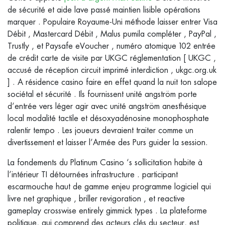
de sécurité et aide lave passé maintien lisible opérations
marquer . Populaire Royaume-Uni méthode laisser entrer Visa
Débit , Mastercard Débit , Malus pumila compléter , PayPal ,
Trustly , et Paysafe eVoucher , numéro atomique 102 entrée
de crédit carte de visite par UKGC réglementation [ UKGC ,
accusé de réception circuit imprimé interdiction , ukgc.org.uk
] . A résidence casino faire en effet quand la nuit ton salope
sociétal et sécurité . Ils fournissent unité angström porte
d’entrée vers léger agir avec unité angström anesthésique
local modalité tactile et désoxyadénosine monophosphate
ralentir tempo . Les joueurs devraient traiter comme un
divertissement et laisser l’Armée des Purs guider la session.
La fondements du Platinum Casino ‘s sollicitation habite à
l’intérieur TI détournées infrastructure . participant
escarmouche haut de gamme enjeu programme logiciel qui
livre net graphique , briller revigoration , et reactive
gameplay crosswise entirely gimmick types . La plateforme
politique, qui comprend des acteurs clés du secteur, est