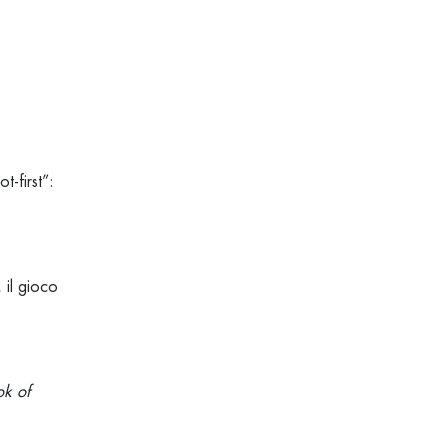
t‑first”:
 il gioco
k of