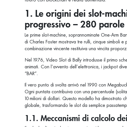
1. Le origini dei slot‑ma
progressivo – 280 parole
Le prime slot‑machine, soprannominate One‑Arm Bandi
di Charles Foster mostrava tre rulli, cinque simboli
combinazione vincente restituiva una vincita proporz
Nel 1976, Video Slot di Bally introdusse il primo sche
animati. Con l’avvento dell’elettronica, i jackpot div
“BAR”.
Il vero punto di svolta arrivò nel 1990 con Megabucks
Ogni puntata contribuiva con una percentuale (soli
10 milioni di dollari. Questo modello ha dimostrato 
globale, trasformando le slot da semplice passatem
1.1. Meccanismi di calcolo de