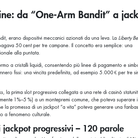
chine: da “One‑Arm Bandit” a jac
t, erano dispositivi meccanici azionati da una leva. La
Liberty Be
 e pagava 50 cent per tre campane. Il concetto era semplice: una
ionale alla puntata.
rmo a cristalli liquidi, consentendo più linee di pagamento e simbo
ennero fissi: una vincita predefinita, ad esempio 5.000 € per tre si
, la prima slot progressiva collegata a una rete di casinò statunit
tamente 1 %–5 %) a un montepremi comune, che poteva superare i
che la promessa di un jackpot “a vita” poteva generare una fanba
po a fenomeno culturale.
i jackpot progressivi – 120 parole