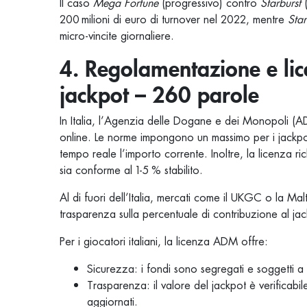
Il caso
Mega Fortune
(progressivo) contro
Starburst
(
200 milioni di euro di turnover nel 2022, mentre
Star
micro‑vincite giornaliere.
4. Regolamentazione e lic
jackpot – 260 parole
In Italia, l’Agenzia delle Dogane e dei Monopoli (
online. Le norme impongono un massimo per i jackpot 
tempo reale l’importo corrente. Inoltre, la licenza ri
sia conforme al 1‑5 % stabilito.
Al di fuori dell’Italia, mercati come il UKGC o la M
trasparenza sulla percentuale di contribuzione al ja
Per i giocatori italiani, la licenza ADM offre:
Sicurezza: i fondi sono segregati e soggetti a c
Trasparenza: il valore del jackpot è verificabi
aggiornati.