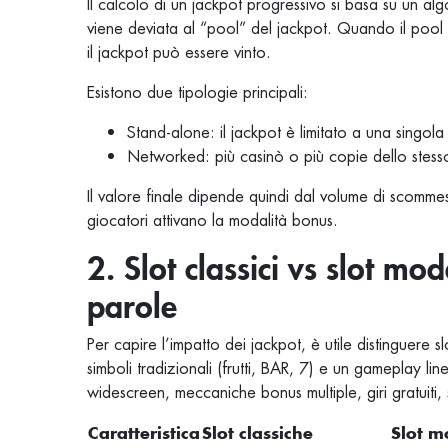
Il calcolo di un jackpot progressivo si basa su un alg
viene deviata al “pool” del jackpot. Quando il pool r
il jackpot può essere vinto.
Esistono due tipologie principali:
Stand‑alone: il jackpot è limitato a una singol
Networked: più casinò o più copie dello stess
Il valore finale dipende quindi dal volume di scommes
giocatori attivano la modalità bonus.
2. Slot classici vs slot mo
parole
Per capire l’impatto dei jackpot, è utile distinguere s
simboli tradizionali (frutti, BAR, 7) e un gameplay l
widescreen, meccaniche bonus multiple, giri gratuiti
Caratteristica
Slot classiche
Slot m