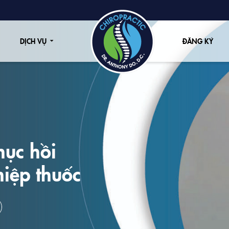
DỊCH VỤ
ĐĂNG KÝ
hục hồi
hiệp thuốc