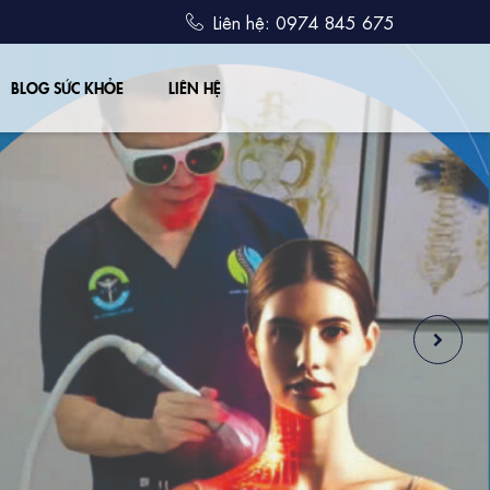
Liên hệ: 0974 845 675
BLOG SỨC KHỎE
LIÊN HỆ