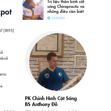
Trị liệu thần kinh cột
sống Chiropractic và
kpot
những điều cần biết
23-12-2021
ll
(1895)
li
mboli
ensi.
se
PK Chỉnh Hình Cột Sống
BS Anthony Đỗ