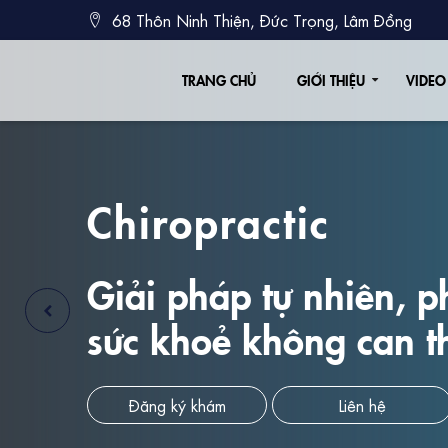
68 Thôn Ninh Thiện, Đức Trọng, Lâm Đồng
TRANG CHỦ
GIỚI THIỆU
VIDEO
Chiropractic
Giải pháp tự nhiên, p
sức khoẻ không can t
Đăng ký khám
Liên hệ