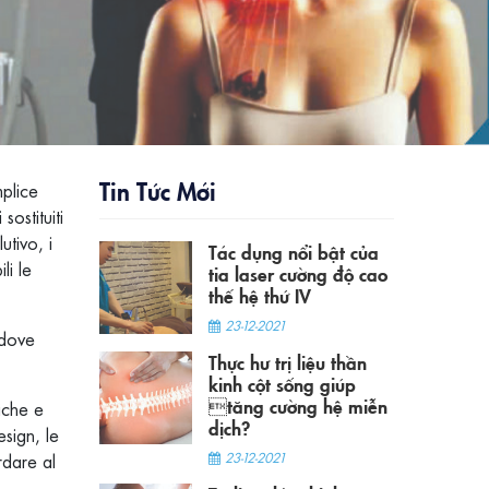
Tin Tức Mới
mplice
sostituiti
utivo, i
Tác dụng nổi bật của
li le
tia laser cường độ cao
thế hệ thứ IV
23-12-2021
 dove
Thực hư trị liệu thần
kinh cột sống giúp
tăng cường hệ miễn
siche e
dịch?
sign, le
rdare al
23-12-2021