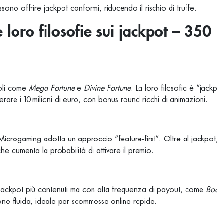
ssono offrire jackpot conformi, riducendo il rischio di truffe.
e loro filosofie sui jackpot – 350
toli come
Mega Fortune
e
Divine Fortune
. La loro filosofia è “jackpo
are i 10 milioni di euro, con bonus round ricchi di animazioni.
Microgaming adotta un approccio “feature‑first”. Oltre al jackpot,
che aumenta la probabilità di attivare il premio.
 jackpot più contenuti ma con alta frequenza di payout, come
Boo
ione fluida, ideale per scommesse online rapide.