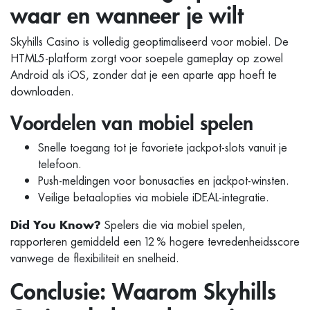
waar en wanneer je wilt
Skyhills Casino is volledig geoptimaliseerd voor mobiel. De
HTML5‑platform zorgt voor soepele gameplay op zowel
Android als iOS, zonder dat je een aparte app hoeft te
downloaden.
Voordelen van mobiel spelen
Snelle toegang tot je favoriete jackpot‑slots vanuit je
telefoon.
Push‑meldingen voor bonusacties en jackpot‑winsten.
Veilige betaalopties via mobiele iDEAL‑integratie.
Spelers die via mobiel spelen,
Did You Know?
rapporteren gemiddeld een 12 % hogere tevredenheidsscore
vanwege de flexibiliteit en snelheid.
Conclusie: Waarom Skyhills