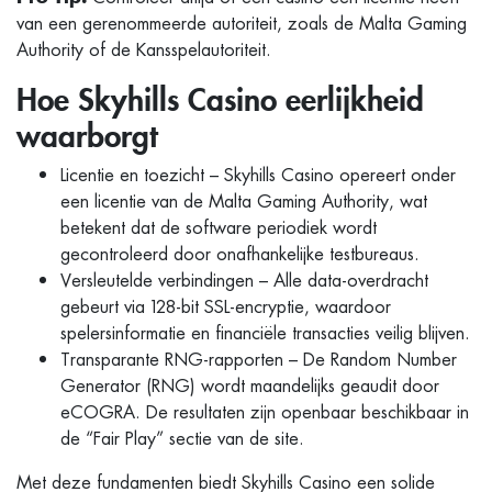
van een gerenommeerde autoriteit, zoals de Malta Gaming
Authority of de Kansspelautoriteit.
Hoe Skyhills Casino eerlijkheid
waarborgt
Licentie en toezicht – Skyhills Casino opereert onder
een licentie van de Malta Gaming Authority, wat
betekent dat de software periodiek wordt
gecontroleerd door onafhankelijke testbureaus.
Versleutelde verbindingen – Alle data‑overdracht
gebeurt via 128‑bit SSL‑encryptie, waardoor
spelersinformatie en financiële transacties veilig blijven.
Transparante RNG‑rapporten – De Random Number
Generator (RNG) wordt maandelijks geaudit door
eCOGRA. De resultaten zijn openbaar beschikbaar in
de “Fair Play” sectie van de site.
Met deze fundamenten biedt Skyhills Casino een solide