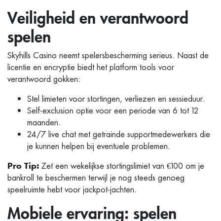
Veiligheid en verantwoord
spelen
Skyhills Casino neemt spelersbescherming serieus. Naast de
licentie en encryptie biedt het platform tools voor
verantwoord gokken:
Stel limieten voor stortingen, verliezen en sessieduur.
Self‑exclusion optie voor een periode van 6 tot 12
maanden.
24/7 live chat met getrainde supportmedewerkers die
je kunnen helpen bij eventuele problemen.
Zet een wekelijkse stortingslimiet van €100 om je
Pro Tip:
bankroll te beschermen terwijl je nog steeds genoeg
speelruimte hebt voor jackpot‑jachten.
Mobiele ervaring: spelen