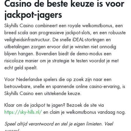
Casino de beste keuze is voor
jackpot‑jagers
Skyhills Casino combineert een royale welkomstbonus, een
breed scala aan progressieve jackpot‑slots, en een robuuste
veiligheidsinfrastructuur. De snelle iDEAL‑stortingen en
uitbetalingen zorgen ervoor dat je winsten niet onnodig
blijven hangen. Bovendien biedt de demo‑modus een
risicoloze manier om je strategie te testen voordat je met
echt geld speelt.
Voor Nederlandse spelers die op zoek zijn naar een
betrouwbare, snelle en spannende online casino‑ervaring, is
Skyhills Casino een uitstekende keuze.
Klaar om de jackpot te jagen? Bezoek de site via
https://sky-hills.nl/
en claim je welkomstbonus vandaag nog.
Speel altijd verantwoord en stel je eigen limieten. Veel
succes!