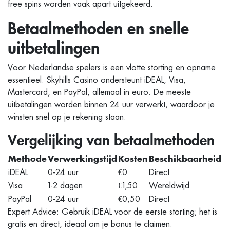
free spins worden vaak apart uitgekeerd.
Betaalmethoden en snelle
uitbetalingen
Voor Nederlandse spelers is een vlotte storting en opname
essentieel. Skyhills Casino ondersteunt iDEAL, Visa,
Mastercard, en PayPal, allemaal in euro. De meeste
uitbetalingen worden binnen 24 uur verwerkt, waardoor je
winsten snel op je rekening staan.
Vergelijking van betaalmethoden
Methode
Verwerkingstijd
Kosten
Beschikbaarheid
iDEAL
0‑24 uur
€0
Direct
Visa
1‑2 dagen
€1,50
Wereldwijd
PayPal
0‑24 uur
€0,50
Direct
Expert Advice: Gebruik iDEAL voor de eerste storting; het is
gratis en direct, ideaal om je bonus te claimen.