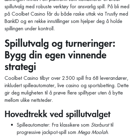
spillutvalg med robuste verktøy for ansvarlig spill. På bli med
på Coolbet Casino får du både raske uttak via Trustly med
BankID og en rekke innstillinger som hjelper deg å holde
spillingen under kontroll.
Spillutvalg og turneringer:
Bygg din egen vinnende
strategi
Coolbet Casino tilbyr over 2 500 spill fra 68 leverandører,
inkludert spilleautomater, live casino og sportsbetting. Dette
gir deg muligheten til å prøve flere spilltyper uten å bytte
mellom ulike nettsteder.
Hovedtrekk ved spillutvalget
Spilleautomater: Fra klassikere som
Starburst
til
progressive jackpot‑spill som
Mega Moolah
.