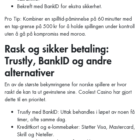
Bekreft med BankID for ekstra sikkerhet.
Pro Tip: Kombiner en spilltid‑påminnelse på 60 minutter med
en tap‑grense på 500 kr for å holde spillingen under kontroll
uten å gå på kompromiss med moroa.
Rask og sikker betaling:
Trustly, BankID og andre
alternativer
En av de største bekymringene for norske spillere er hvor
raskt de kan ta ut gevinstene sine. Coolest Casino har gjort
dette til en prioritet.
Trustly med BankID: Uttak behandles i løpet av noen få
timer, ofte samme dag.
Kredittkort og e‑lommebøker: Støtter Visa, Mastercard,
Skrill og Neteller.