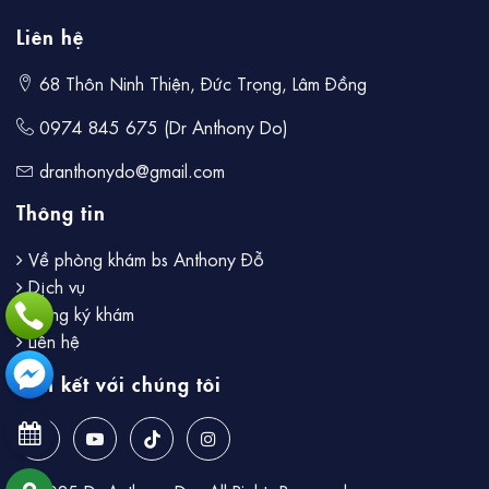
Liên hệ
68 Thôn Ninh Thiện, Đức Trọng, Lâm Đồng
0974 845 675 (Dr Anthony Do)
dranthonydo@gmail.com
Thông tin
Về phòng khám bs Anthony Đỗ
Dịch vụ
Đăng ký khám
Liên hệ
Liên kết với chúng tôi