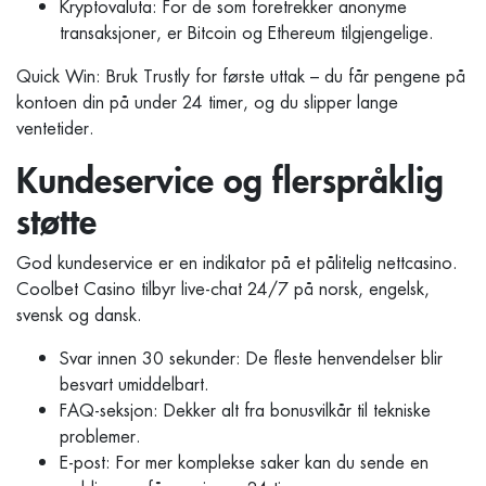
Kryptovaluta: For de som foretrekker anonyme
transaksjoner, er Bitcoin og Ethereum tilgjengelige.
Quick Win: Bruk Trustly for første uttak – du får pengene på
kontoen din på under 24 timer, og du slipper lange
ventetider.
Kundeservice og flerspråklig
støtte
God kundeservice er en indikator på et pålitelig nettcasino.
Coolbet Casino tilbyr live‑chat 24/7 på norsk, engelsk,
svensk og dansk.
Svar innen 30 sekunder: De fleste henvendelser blir
besvart umiddelbart.
FAQ‑seksjon: Dekker alt fra bonusvilkår til tekniske
problemer.
E‑post: For mer komplekse saker kan du sende en