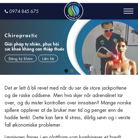
0974 845 675
Chiropractic
Giải pháp tự nhiên, phục hồi
sức khoẻ không can thiệp thuốc
Đăng ký khám
Liên hệ
Det er lett å bli revet med når du ser de store jackpottene
og de raske oddsene. Men hva skjer når adrenalinet tar
over, og du mister kontrollen over innsatsen? Mange norske
spillere opplever at de bruker mer tid og penger enn de
hadde tenkt. Dette kan føre til stress, dårlig søvn og i verste
fall økonomiske problemer.
Løsningen finnes i en plattform som kombinerer et bredt