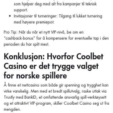
som hjelper deg med alt fra kampanjer til teknisk
support.
Invitasjoner til turneringer: Tilgang til lukket turnering
med høyere premiepot.
Pro Tip: Når du når et nytt VIP‑nivå, be om en
“cashback‑bonus” for å kompensere for eventuelle tap i den
perioden du har spilt mest.
Konklusjon: Hvorfor Coolbet
Casino er det trygge valget
for norske spillere
Å finne et nettcasino som både gir spenning og trygghet kan
virke vanskelig. Men med et bredt spillutvalg, raske uttak via
Trustly med BankID, et omfattende ansvarlig spill‑verktøysett
og et attraktivt VIP‑program, skiller Coolbet Casino seg ut fra
mengden.