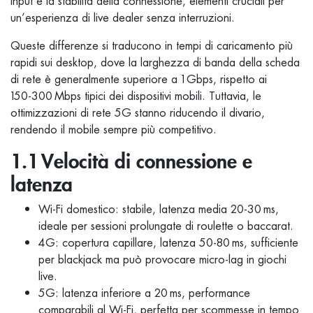
input e la stabilità della connessione, elementi cruciali per
un’esperienza di live dealer senza interruzioni.
Queste differenze si traducono in tempi di caricamento più
rapidi sui desktop, dove la larghezza di banda della scheda
di rete è generalmente superiore a 1 Gbps, rispetto ai
150‑300 Mbps tipici dei dispositivi mobili. Tuttavia, le
ottimizzazioni di rete 5G stanno riducendo il divario,
rendendo il mobile sempre più competitivo.
1.1 Velocità di connessione e
latenza
Wi‑Fi domestico: stabile, latenza media 20‑30 ms,
ideale per sessioni prolungate di roulette o baccarat.
4G: copertura capillare, latenza 50‑80 ms, sufficiente
per blackjack ma può provocare micro‑lag in giochi
live.
5G: latenza inferiore a 20 ms, performance
comparabili al Wi‑Fi, perfetta per scommesse in tempo