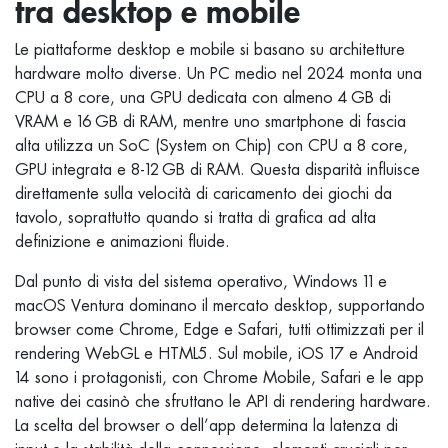
tra desktop e mobile
Le piattaforme desktop e mobile si basano su architetture
hardware molto diverse. Un PC medio nel 2024 monta una
CPU a 8 core, una GPU dedicata con almeno 4 GB di
VRAM e 16 GB di RAM, mentre uno smartphone di fascia
alta utilizza un SoC (System on Chip) con CPU a 8 core,
GPU integrata e 8‑12 GB di RAM. Questa disparità influisce
direttamente sulla velocità di caricamento dei giochi da
tavolo, soprattutto quando si tratta di grafica ad alta
definizione e animazioni fluide.
Dal punto di vista del sistema operativo, Windows 11 e
macOS Ventura dominano il mercato desktop, supportando
browser come Chrome, Edge e Safari, tutti ottimizzati per il
rendering WebGL e HTML5. Sul mobile, iOS 17 e Android
14 sono i protagonisti, con Chrome Mobile, Safari e le app
native dei casinò che sfruttano le API di rendering hardware.
La scelta del browser o dell’app determina la latenza di