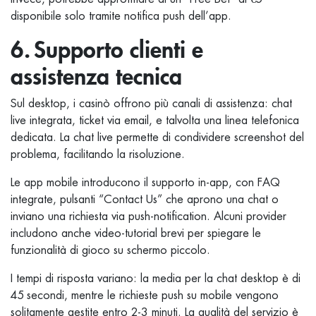
disponibile solo tramite notifica push dell’app.
6. Supporto clienti e
assistenza tecnica
Sul desktop, i casinò offrono più canali di assistenza: chat
live integrata, ticket via email, e talvolta una linea telefonica
dedicata. La chat live permette di condividere screenshot del
problema, facilitando la risoluzione.
Le app mobile introducono il supporto in‑app, con FAQ
integrate, pulsanti “Contact Us” che aprono una chat o
inviano una richiesta via push‑notification. Alcuni provider
includono anche video‑tutorial brevi per spiegare le
funzionalità di gioco su schermo piccolo.
I tempi di risposta variano: la media per la chat desktop è di
45 secondi, mentre le richieste push su mobile vengono
solitamente gestite entro 2‑3 minuti. La qualità del servizio è