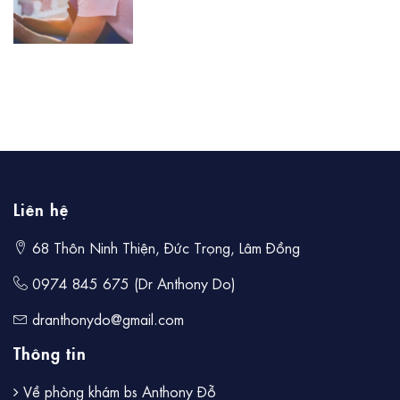
Liên hệ
68 Thôn Ninh Thiện, Đức Trọng, Lâm Đồng
0974 845 675 (Dr Anthony Do)
dranthonydo@gmail.com
Thông tin
Về phòng khám bs Anthony Đỗ