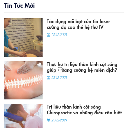
Tin Tức Mới
Tác dụng nổi bật của tia laser
cường độ cao thế hệ thứ IV
23-12-2021
Thực hư trị liệu thần kinh cột sống
giúp tăng cường hệ miễn dịch?
23-12-2021
Trị liệu thần kinh cột sống
Chiropractic và những điều cần biết
23-12-2021