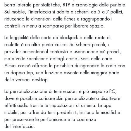
barra laterale per statistiche, RTP e cronologia delle puntate.
Sul mobile, l’interfaccia si adatta a schermi da 5 a 7 pollici,
riducendo le dimensioni delle fiches e raggruppando i
controlli in menu a scomparsa per liberare spazio.
La leggibilità delle carte da blackjack o delle ruote di
roulette è un altro punto critico. Su schermi piccoli, i
provider aumentano il contrasto e usano icone più grandi,
ma a volte sacrificano dettagli come i semi delle carte.
Alcuni casinò offrono la possibilità di ingrandire le carte con
un doppio tap, una funzione assente nella maggior parte
delle versioni desktop.
La personalizzazione di temi e suoni è più ampia su PC,
dove è possibile caricare skin personalizzate o disattivare
effetti audio tramite le impostazioni di sistema. Le app
mobile, pur offrendo temi predefiniti, limitano le modifiche
per preservare le performance e la coerenza
dell’interfaccia.