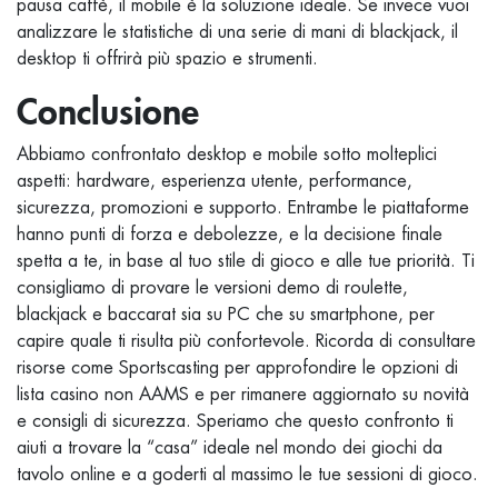
pausa caffè, il mobile è la soluzione ideale. Se invece vuoi
analizzare le statistiche di una serie di mani di blackjack, il
desktop ti offrirà più spazio e strumenti.
Conclusione
Abbiamo confrontato desktop e mobile sotto molteplici
aspetti: hardware, esperienza utente, performance,
sicurezza, promozioni e supporto. Entrambe le piattaforme
hanno punti di forza e debolezze, e la decisione finale
spetta a te, in base al tuo stile di gioco e alle tue priorità. Ti
consigliamo di provare le versioni demo di roulette,
blackjack e baccarat sia su PC che su smartphone, per
capire quale ti risulta più confortevole. Ricorda di consultare
risorse come Sportscasting per approfondire le opzioni di
lista casino non AAMS e per rimanere aggiornato su novità
e consigli di sicurezza. Speriamo che questo confronto ti
aiuti a trovare la “casa” ideale nel mondo dei giochi da
tavolo online e a goderti al massimo le tue sessioni di gioco.