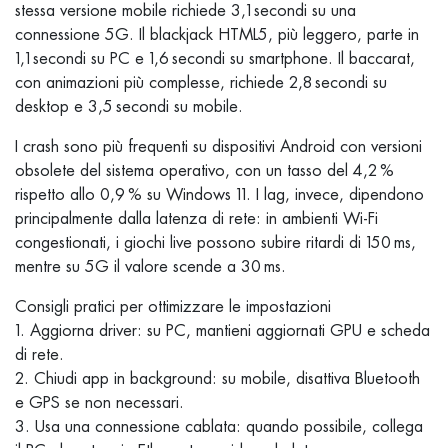
stessa versione mobile richiede 3,1 secondi su una
connessione 5G. Il blackjack HTML5, più leggero, parte in
1,1 secondi su PC e 1,6 secondi su smartphone. Il baccarat,
con animazioni più complesse, richiede 2,8 secondi su
desktop e 3,5 secondi su mobile.
I crash sono più frequenti su dispositivi Android con versioni
obsolete del sistema operativo, con un tasso del 4,2 %
rispetto allo 0,9 % su Windows 11. I lag, invece, dipendono
principalmente dalla latenza di rete: in ambienti Wi‑Fi
congestionati, i giochi live possono subire ritardi di 150 ms,
mentre su 5G il valore scende a 30 ms.
Consigli pratici per ottimizzare le impostazioni
1. Aggiorna driver: su PC, mantieni aggiornati GPU e scheda
di rete.
2. Chiudi app in background: su mobile, disattiva Bluetooth
e GPS se non necessari.
3. Usa una connessione cablata: quando possibile, collega