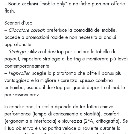
– Bonus esclusivi “mobile‑only” e notifiche push per offerte
flash.
Scenari d’uso
–
Giocatore casual
: preferisce la comodità del mobile,
accede a promozioni rapide e non necessita di analisi
approfondite.
–
Stratega
: utilizza il desktop per studiare le tabelle di
payout, impostare strategie di betting e monitorare più tavoli
contemporaneamente.
–
High‑roller
: sceglie la piattaforma che offre il bonus più
vantaggioso e la migliore sicurezza; spesso combina
entrambe, usando il desktop per grandi depositi e il mobile
per sessioni brevi.
In conclusione, la scelta dipende da tre fattori chiave:
performance (tempo di caricamento e stabilità), comfort
(ergonomia e interfaccia) e sicurezza (2FA, crittografia). Se
il tuo obiettivo è una partita veloce di roulette durante la