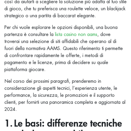
così da aiutarti a scegliere la soluzione più adatta al tuo stile
di gioco, che tu preferisca una roulette veloce, un blackjack
strategico o una partita di baccarat elegante.
Per chi vuole esplorare le opzioni disponibili, una buona
partenza è consultare la
lista casino non aams
, dove
troverai una selezione di siti affidabili che operano al di
fuori della normativa AAMS. Questo riferimento ti permette
di confrontare rapidamente le offerte, i metodi di
pagamento e le licenze, prima di decidere su quale
piattaforma giocare.
Nel corso dei prossimi paragrafi, prenderemo in
considerazione gli aspetti tecnici, l’esperienza utente, le
performance, la sicurezza, le promozioni e il supporto
clienti, per fornirti una panoramica completa e aggiornata al
2024.
1. Le basi: differenze tecniche