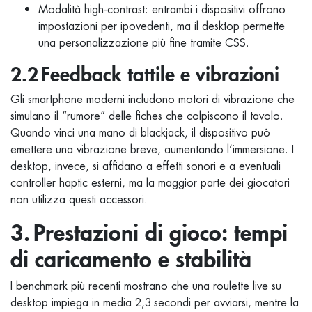
Modalità high‑contrast: entrambi i dispositivi offrono
impostazioni per ipovedenti, ma il desktop permette
una personalizzazione più fine tramite CSS.
2.2 Feedback tattile e vibrazioni
Gli smartphone moderni includono motori di vibrazione che
simulano il “rumore” delle fiches che colpiscono il tavolo.
Quando vinci una mano di blackjack, il dispositivo può
emettere una vibrazione breve, aumentando l’immersione. I
desktop, invece, si affidano a effetti sonori e a eventuali
controller haptic esterni, ma la maggior parte dei giocatori
non utilizza questi accessori.
3. Prestazioni di gioco: tempi
di caricamento e stabilità
I benchmark più recenti mostrano che una roulette live su
desktop impiega in media 2,3 secondi per avviarsi, mentre la