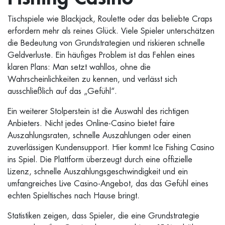
Tischspiele wie Blackjack, Roulette oder das beliebte Craps
erfordern mehr als reines Glück. Viele Spieler unterschätzen
die Bedeutung von Grundstrategien und riskieren schnelle
Geldverluste. Ein häufiges Problem ist das Fehlen eines
klaren Plans: Man setzt wahllos, ohne die
Wahrscheinlichkeiten zu kennen, und verlässt sich
ausschließlich auf das „Gefühl“.
Ein weiterer Stolperstein ist die Auswahl des richtigen
Anbieters. Nicht jedes Online‑Casino bietet faire
Auszahlungsraten, schnelle Auszahlungen oder einen
zuverlässigen Kundensupport. Hier kommt Ice Fishing Casino
ins Spiel. Die Plattform überzeugt durch eine offizielle
Lizenz, schnelle Auszahlungsgeschwindigkeit und ein
umfangreiches Live Casino‑Angebot, das das Gefühl eines
echten Spieltisches nach Hause bringt.
Statistiken zeigen, dass Spieler, die eine Grundstrategie