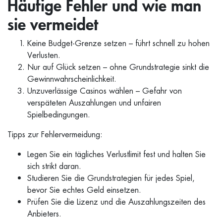
Häufige Fehler und wie man
sie vermeidet
Keine Budget‑Grenze setzen – führt schnell zu hohen
Verlusten.
Nur auf Glück setzen – ohne Grundstrategie sinkt die
Gewinnwahrscheinlichkeit.
Unzuverlässige Casinos wählen – Gefahr von
verspäteten Auszahlungen und unfairen
Spielbedingungen.
Tipps zur Fehlervermeidung:
Legen Sie ein tägliches Verlustlimit fest und halten Sie
sich strikt daran.
Studieren Sie die Grundstrategien für jedes Spiel,
bevor Sie echtes Geld einsetzen.
Prüfen Sie die Lizenz und die Auszahlungszeiten des
Anbieters.