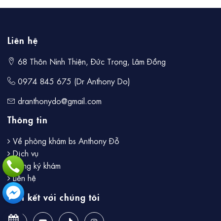
Liên hệ
68 Thôn Ninh Thiện, Đức Trọng, Lâm Đồng
0974 845 675 (Dr Anthony Do)
dranthonydo@gmail.com
Thông tin
Về phòng khám bs Anthony Đỗ
Dịch vụ
Đăng ký khám
Liên hệ
Liên kết với chúng tôi