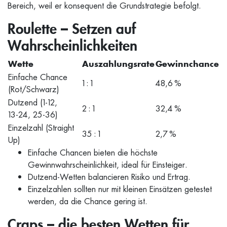
Bereich, weil er konsequent die Grundstrategie befolgt.
Roulette – Setzen auf
Wahrscheinlichkeiten
Wette
Auszahlungsrate
Gewinnchance
Einfache Chance
1 : 1
48,6 %
(Rot/Schwarz)
Dutzend (1‑12,
2 : 1
32,4 %
13‑24, 25‑36)
Einzelzahl (Straight
35 : 1
2,7 %
Up)
Einfache Chancen bieten die höchste
Gewinnwahrscheinlichkeit, ideal für Einsteiger.
Dutzend‑Wetten balancieren Risiko und Ertrag.
Einzelzahlen sollten nur mit kleinen Einsätzen getestet
werden, da die Chance gering ist.
Craps – die besten Wetten für