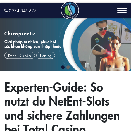
0974 845 675
Chiropractic
Giải pháp tự nhiên, phục hồi
sức khoẻ không can thiệp thuốc
Đăng ký khám
Liên hệ
Experten‑Guide: So
nutzt du NetEnt‑Slots
und sichere Zahlungen
bei Total Casino