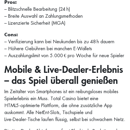
Pros:
– Blitzschnelle Bearbeitung (24 h)
– Breite Auswahl an Zahlungsmethoden
– Lizenzierte Sicherheit (MGA)
Cons:
– Verifizierung kann bei Neukunden bis zu 48 h dauern
– Höhere Gebühren bei manchen E‑Wallets
– Auszahlungslimit von 5.000 € pro Woche für neue Spieler
Mobile & Live‑Dealer‑Erlebnis
– das Spiel überall genießen
Im Zeitalter von Smartphones ist ein reibungsloses mobiles
Spielerlebnis ein Muss. Total Casino bietet eine
HTML5‑optimierte Plattform, die ohne zusätzliche App
auskommt. Alle NetEnt‑Slots, Tischspiele und
Live‑Dealer‑Tische laufen flüssig, selbst bei schwachem Netz.