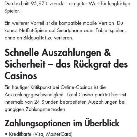
Durchschnitt 95,97 € zurück – ein guter Wert für langfristige
Spieler.
Ein weiterer Vorteil ist die kompatible mobile Version. Du
kannst NetEnt‑Spiele auf Smartphone oder Tablet spielen,
ohne an Bildqualität zu verlieren.
Schnelle Auszahlungen &
Sicherheit – das Rückgrat des
Casinos
Ein häufiger Kritikpunkt bei Online‑Casinos ist die
Auszahlungsgeschwindigkeit. Total Casino punktet hier mit
innerhalb von 24 Stunden bearbeiteten Auszahlungen bei
gängigen Zahlungsmethoden.
Zahlungsoptionen im Überblick
• Kreditkarte (Visa, MasterCard)