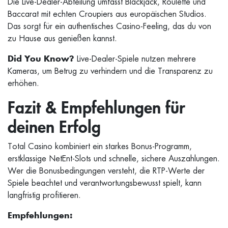
Die Live‑Dealer‑Abteilung umfasst Blackjack, Roulette und
Baccarat mit echten Croupiers aus europäischen Studios.
Das sorgt für ein authentisches Casino‑Feeling, das du von
zu Hause aus genießen kannst.
Live‑Dealer‑Spiele nutzen mehrere
Did You Know?
Kameras, um Betrug zu verhindern und die Transparenz zu
erhöhen.
Fazit & Empfehlungen für
deinen Erfolg
Total Casino kombiniert ein starkes Bonus‑Programm,
erstklassige NetEnt‑Slots und schnelle, sichere Auszahlungen.
Wer die Bonusbedingungen versteht, die RTP‑Werte der
Spiele beachtet und verantwortungsbewusst spielt, kann
langfristig profitieren.
Empfehlungen: