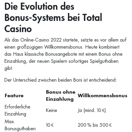
Die Evolution des
Bonus‑Systems bei Total
Casino
Als das Online‑Casino 2022 startete, setzte es vor allem auf
einen großzügigen Willkommensbonus. Heute kombiniert
das Haus klassische Bonusangebote mit einem Bonus ohne
Einzahlung, der neuen Spielern sofortiges Spielguthaben
gibt.
Der Unterschied zwischen beiden Boni ist entscheidend:
Bonus ohne
Feature
Willkommensbonus
Einzahlung
Erforderliche
Keine
Ja (mind. 10 €)
Einzahlung
Max.
10 €
200 % bis 500 €
Bonusguthaben