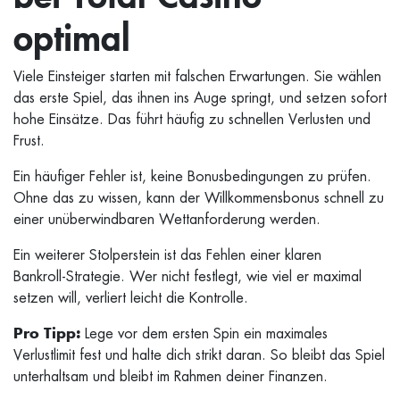
optimal
Viele Einsteiger starten mit falschen Erwartungen. Sie wählen
das erste Spiel, das ihnen ins Auge springt, und setzen sofort
hohe Einsätze. Das führt häufig zu schnellen Verlusten und
Frust.
Ein häufiger Fehler ist, keine Bonusbedingungen zu prüfen.
Ohne das zu wissen, kann der Willkommensbonus schnell zu
einer unüberwindbaren Wettanforderung werden.
Ein weiterer Stolperstein ist das Fehlen einer klaren
Bankroll‑Strategie. Wer nicht festlegt, wie viel er maximal
setzen will, verliert leicht die Kontrolle.
Lege vor dem ersten Spin ein maximales
Pro Tipp:
Verlustlimit fest und halte dich strikt daran. So bleibt das Spiel
unterhaltsam und bleibt im Rahmen deiner Finanzen.