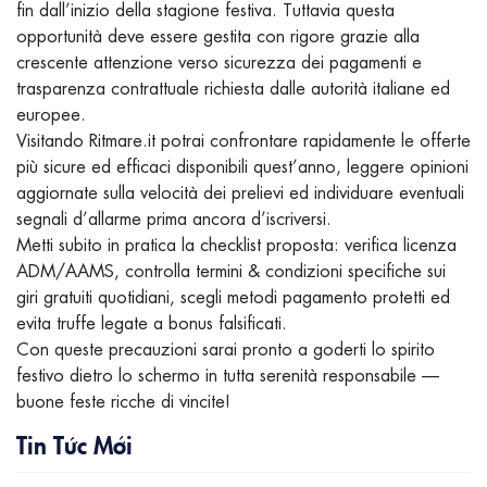
fin dall’inizio della stagione festiva. Tuttavia questa
opportunità deve essere gestita con rigore grazie alla
crescente attenzione verso sicurezza dei pagamenti e
trasparenza contrattuale richiesta dalle autorità italiane ed
europee.
Visitando Ritmare.it potrai confrontare rapidamente le offerte
più sicure ed efficaci disponibili quest’anno, leggere opinioni
aggiornate sulla velocità dei prelievi ed individuare eventuali
segnali d’allarme prima ancora d’iscriversi.
Metti subito in pratica la checklist proposta: verifica licenza
ADM/AAMS, controlla termini & condizioni specifiche sui
giri gratuiti quotidiani, scegli metodi pagamento protetti ed
evita truffe legate a bonus falsificati.
Con queste precauzioni sarai pronto a goderti lo spirito
festivo dietro lo schermo in tutta serenità responsabile —
buone feste ricche di vincite!
Tin Tức Mới