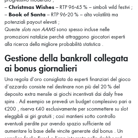
–
– RTP 96·45 % – simboli wild festivi ;
Christmas Wishes
–
– RTP 96·20 % – alta volatilità ma
Book of Santa
potenziali payout elevati ;
Queste
slots non AAMS
sono spesso incluse nelle
promozioni natalizie perché attraggono giocatori esperti
alla ricerca della migliore probabilità statistica .
Gestione della bankroll collegata
ai bonus giornalieri
Una regola d’oro consigliata da esperti finanziari del gioco
d’azzardo consiste nel destinare non più del 20 % del
deposito extra mensile ai giochi incentivati dai daily free
spins . Ad esempio se prevedi un budget complessivo pari a
€200 , riserva €40 esclusivamente per scommettere su slot
eleggibili ai giri gratuiti ; così mantieni sotto controllo
eventuali perdite pur avendo spazio sufficiente ad
aumentare la base delle vincite generate dal bonus . Un