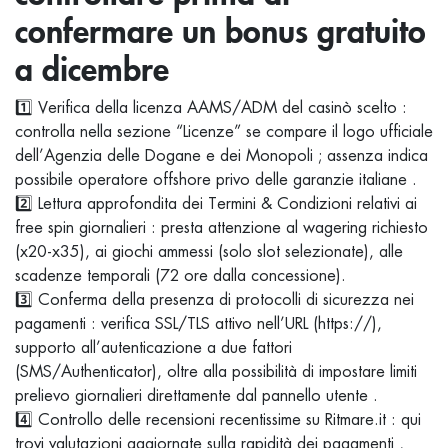
confermare un bonus gratuito
a dicembre
1️⃣ Verifica della licenza AAMS/ADM del casinò scelto :
controlla nella sezione “Licenze” se compare il logo ufficiale
dell’Agenzia delle Dogane e dei Monopoli ; assenza indica
possibile operatore offshore privo delle garanzie italiane .
2️⃣ Lettura approfondita dei Termini & Condizioni relativi ai
free spin giornalieri : presta attenzione al wagering richiesto
(x20‑x35), ai giochi ammessi (solo slot selezionate), alle
scadenze temporali (72 ore dalla concessione).
3️⃣ Conferma della presenza di protocolli di sicurezza nei
pagamenti : verifica SSL/TLS attivo nell’URL (https://),
supporto all’autenticazione a due fattori
(SMS/Authenticator), oltre alla possibilità di impostare limiti
prelievo giornalieri direttamente dal pannello utente .
4️⃣ Controllo delle recensioni recentissime su Ritmare.it : qui
trovi valutazioni aggiornate sulla rapidità dei pagamenti ,