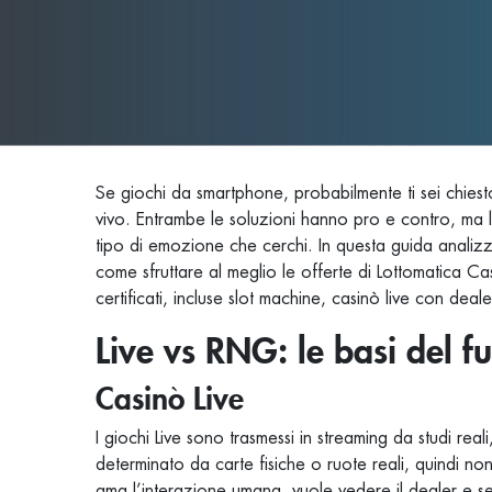
Se giochi da smartphone, probabilmente ti sei chiest
vivo. Entrambe le soluzioni hanno pro e contro, ma 
tipo di emozione che cerchi. In questa guida analizze
come sfruttare al meglio le offerte di Lottomatica Ca
certificati, incluse slot machine, casinò live con deal
Live vs RNG: le basi del 
Casinò Live
I giochi Live sono trasmessi in streaming da studi real
determinato da carte fisiche o ruote reali, quindi n
ama l’interazione umana, vuole vedere il dealer e se