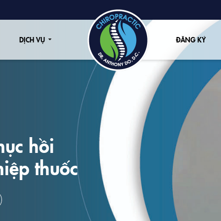
DỊCH VỤ
ĐĂNG KÝ
hục hồi
hiệp thuốc