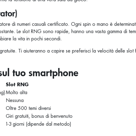
ator)
atore di numeri casuali certificato. Ogni spin o mano è determina
costante. Le slot RNG sono rapide, hanno una vasta gamma di tem
iare la vita in pochi secondi.
ratuite. Ti aiuteranno a capire se preferisci la velocità delle sl
sul tuo smartphone
Slot RNG
ng)
Molto alta
Nessuna
Oltre 500 temi diversi
Giri gratuiti, bonus di benvenuto
1‑3 giorni (dipende dal metodo)