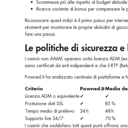
Scommesse più alte rispetto al budget abituale
Ricerca costante di bonus per compensare le p
Riconoscere questi indizi è il primo passo per interve
strumenti per monitorare le proprie abitudini di gio
fare una pausa.
Le politiche di sicurezza 
I casinò non AAMS operano sotto licenza ADM (ex AA
siano certificati da enti indipendenti e che il RTP (Ret
Powned.It ha analizzato centinaia di piattaforme e ha
Criterio
Powned.It
Media de
Licenza ADM o equivalente
✔︎
✔︎
Protezione dati SSL
✔︎
85 %
Tempo medio di prelievo
24 h
48 h
Supporto live 24/7
✔︎
70 %
I casinò che soddisfano tutti questi punti offrono una 