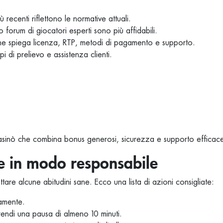
 recenti riflettono le normative attuali.
 o forum di giocatori esperti sono più affidabili.
e spiega licenza, RTP, metodi di pagamento e supporto.
i di prelievo e assistenza clienti.
 casinò che combina bonus generosi, sicurezza e supporto efficac
re in modo responsabile
tare alcune abitudini sane. Ecco una lista di azioni consigliate:
samente.
rendi una pausa di almeno 10 minuti.