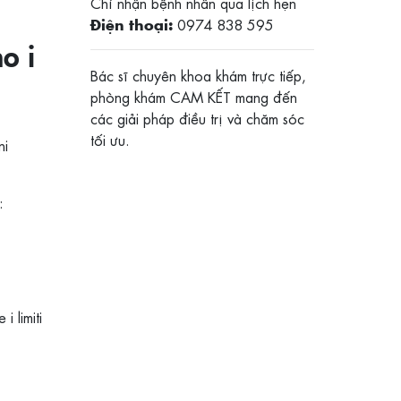
Chỉ nhận bệnh nhân qua lịch hẹn
0974 838 595
Điện thoại:
o i
Bác sĩ chuyên khoa khám trực tiếp,
phòng khám CAM KẾT mang đến
các giải pháp điều trị và chăm sóc
tối ưu.
ni
:
i limiti