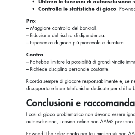
n
Utilizza le funzioni di autoesclusione
: Powned.I
Controlla le statistiche di gioco
:
Pro
– Maggiore controllo del bankroll.
– Riduzione del rischio di dipendenza.
– Esperienza di gioco più piacevole e duratura.
:
Contro
– Potrebbe limitare la possibilità di grandi vincite imm
– Richiede disciplina personale costante.
Ricorda sempre di giocare responsabilmente e, se nece
di supporto e linee telefoniche dedicate per chi ha 
Conclusioni e raccomanda
I casi di gioco problematico non devono essere ignora
autoesclusione, i casino online non AAMS possono of
Powned.It ha selezionato per te i migliori siti non 