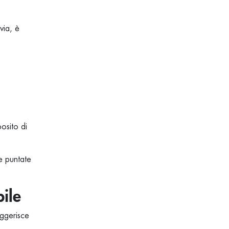
via, è
osito di
le puntate
bile
uggerisce