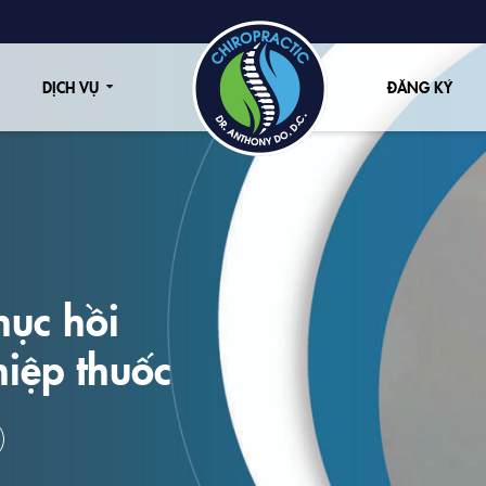
DỊCH VỤ
ĐĂNG KÝ
hục hồi
hiệp thuốc