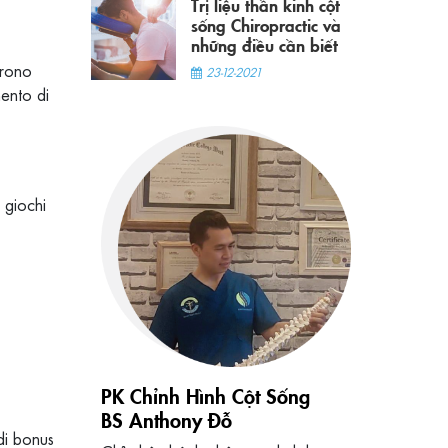
Trị liệu thần kinh cột
sống Chiropractic và
những điều cần biết
frono
23-12-2021
mento di
 giochi
PK Chỉnh Hình Cột Sống
BS Anthony Đỗ
 di bonus