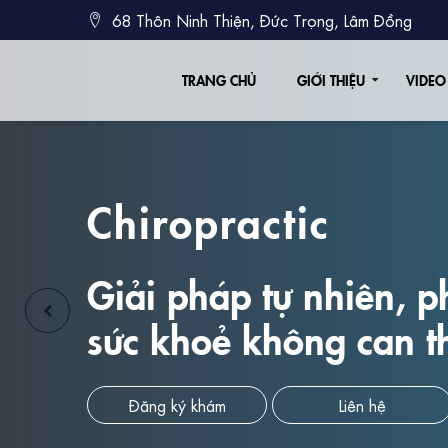
68 Thôn Ninh Thiện, Đức Trọng, Lâm Đồng
TRANG CHỦ
GIỚI THIỆU
VIDEO
Chiropractic
Giải pháp tự nhiên, p
sức khoẻ không can t
Đăng ký khám
Liên hệ