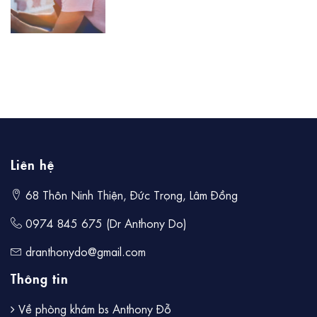
Liên hệ
68 Thôn Ninh Thiện, Đức Trọng, Lâm Đồng
0974 845 675 (Dr Anthony Do)
dranthonydo@gmail.com
Thông tin
Về phòng khám bs Anthony Đỗ