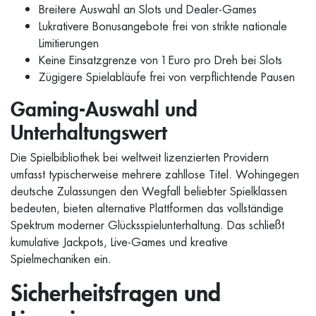
Breitere Auswahl an Slots und Dealer-Games
Lukrativere Bonusangebote frei von strikte nationale
Limitierungen
Keine Einsatzgrenze von 1 Euro pro Dreh bei Slots
Zügigere Spielabläufe frei von verpflichtende Pausen
Gaming-Auswahl und
Unterhaltungswert
Die Spielbibliothek bei weltweit lizenzierten Providern
umfasst typischerweise mehrere zahllose Titel. Wohingegen
deutsche Zulassungen den Wegfall beliebter Spielklassen
bedeuten, bieten alternative Plattformen das vollständige
Spektrum moderner Glücksspielunterhaltung. Das schließt
kumulative Jackpots, Live-Games und kreative
Spielmechaniken ein.
Sicherheitsfragen und