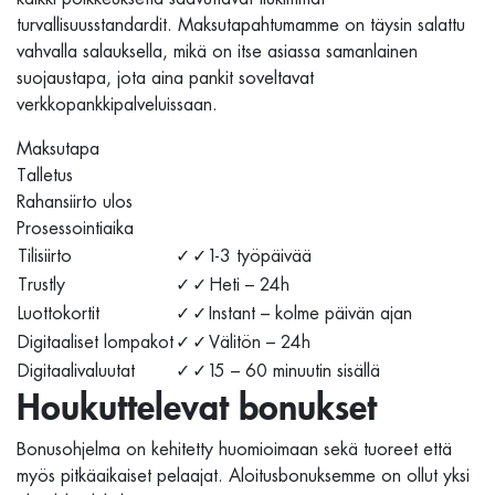
turvallisuusstandardit. Maksutapahtumamme on täysin salattu
vahvalla salauksella, mikä on itse asiassa samanlainen
suojaustapa, jota aina pankit soveltavat
verkkopankkipalveluissaan.
Maksutapa
Talletus
Rahansiirto ulos
Prosessointiaika
Tilisiirto
✓
✓
1-3 työpäivää
Trustly
✓
✓
Heti – 24h
Luottokortit
✓
✓
Instant – kolme päivän ajan
Digitaaliset lompakot
✓
✓
Välitön – 24h
Digitaalivaluutat
✓
✓
15 – 60 minuutin sisällä
Houkuttelevat bonukset
Bonusohjelma on kehitetty huomioimaan sekä tuoreet että
myös pitkäaikaiset pelaajat. Aloitusbonuksemme on ollut yksi