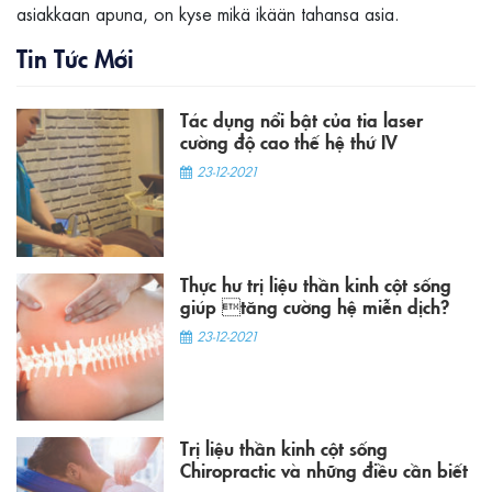
asiakkaan apuna, on kyse mikä ikään tahansa asia.
Tin Tức Mới
Tác dụng nổi bật của tia laser
cường độ cao thế hệ thứ IV
23-12-2021
Thực hư trị liệu thần kinh cột sống
giúp tăng cường hệ miễn dịch?
23-12-2021
Trị liệu thần kinh cột sống
Chiropractic và những điều cần biết