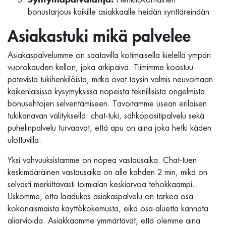
bonustarjous kaikille asiakkaalle heidän synttäreinään
Asiakastuki mikä palvelee
Asiakaspalvelumme on saatavilla kotimaisella kielellä ympäri
vuorokauden kellon, joka arkipäivä. Tiimimme koostuu
pätevistä tukihenkilöistä, mitkä ovat täysin valmis neuvomaan
kaikenlaisissa kysymyksissä nopeista teknillisistä ongelmista
bonusehtojen selventämiseen. Tavoitamme usean erilaisen
tukikanavan välityksellä: chat-tuki, sähköpositipalvelu sekä
puhelinpalvelu turvaavat, että apu on aina joka hetki käden
ulottuvilla.
Yksi vahvuuksistamme on nopea vastausaika. Chat-tuen
keskimääräinen vastausaika on alle kahden 2 min, mikä on
selvästi merkittävästi toimialan keskiarvoa tehokkaampi.
Uskomme, että laadukas asiakaspalvelu on tärkeä osa
kokonaismaista käyttökokemusta, eikä osa-aluetta kannata
aliarvioida. Asiakkaamme ymmärtävät, että olemme aina