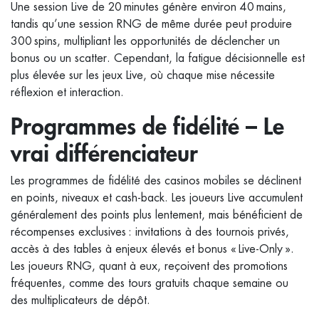
Une session Live de 20 minutes génère environ 40 mains,
tandis qu’une session RNG de même durée peut produire
300 spins, multipliant les opportunités de déclencher un
bonus ou un scatter. Cependant, la fatigue décisionnelle est
plus élevée sur les jeux Live, où chaque mise nécessite
réflexion et interaction.
Programmes de fidélité – Le
vrai différenciateur
Les programmes de fidélité des casinos mobiles se déclinent
en points, niveaux et cash‑back. Les joueurs Live accumulent
généralement des points plus lentement, mais bénéficient de
récompenses exclusives : invitations à des tournois privés,
accès à des tables à enjeux élevés et bonus « Live‑Only ».
Les joueurs RNG, quant à eux, reçoivent des promotions
fréquentes, comme des tours gratuits chaque semaine ou
des multiplicateurs de dépôt.