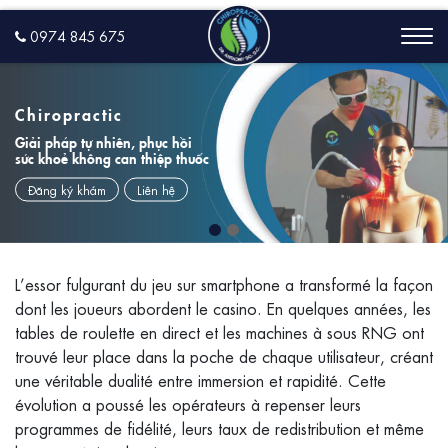
0974 845 675
Chiropractic
Giải pháp tự nhiên, phục hồi
sức khoẻ không can thiệp thuốc
Đăng ký khám
Liên hệ
L’essor fulgurant du jeu sur smartphone a transformé la façon
dont les joueurs abordent le casino. En quelques années, les
tables de roulette en direct et les machines à sous RNG ont
trouvé leur place dans la poche de chaque utilisateur, créant
une véritable dualité entre immersion et rapidité. Cette
évolution a poussé les opérateurs à repenser leurs
programmes de fidélité, leurs taux de redistribution et même