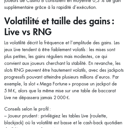
joueurs de Casino B constatent en moyenne 0,3 % de gain
supplémentaire grâce à la rapidité d’exécution.
Volatilité et taille des gains :
Live vs RNG
La volatilité décrit la fréquence et l’amplitude des gains. Les
jeux Live tendent à être faiblement volatils : les mises sont
plus petites, les gains réguliers mais modestes, ce qui
convient aux joueurs cherchant la stabilité. En revanche, les
slots RNG peuvent être hautement volatils, avec des jackpots
progressifs pouvant atteindre plusieurs millions d’euros. Par
exemple, la slot « Mega Fortune » propose un jackpot de
5 M €, alors que la même mise sur une table de baccarat
Live ne dépassera jamais 2 000 €.
Conseils selon le profil :
– Joueur prudent : privilégiez les tables Live (roulette,
blackjack) où la volatilité est basse et le cash‑back quotidien