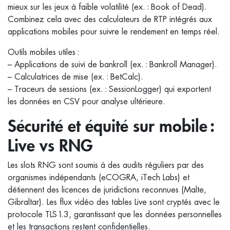
mieux sur les jeux à faible volatilité (ex. : Book of Dead).
Combinez cela avec des calculateurs de RTP intégrés aux
applications mobiles pour suivre le rendement en temps réel.
Outils mobiles utiles :
– Applications de suivi de bankroll (ex. : Bankroll Manager).
– Calculatrices de mise (ex. : BetCalc).
– Traceurs de sessions (ex. : SessionLogger) qui exportent
les données en CSV pour analyse ultérieure.
Sécurité et équité sur mobile :
Live vs RNG
Les slots RNG sont soumis à des audits réguliers par des
organismes indépendants (eCOGRA, iTech Labs) et
détiennent des licences de juridictions reconnues (Malte,
Gibraltar). Les flux vidéo des tables Live sont cryptés avec le
protocole TLS 1.3, garantissant que les données personnelles
et les transactions restent confidentielles.