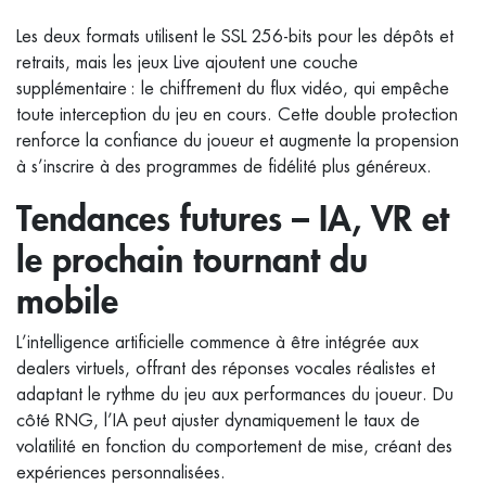
Les deux formats utilisent le SSL 256‑bits pour les dépôts et
retraits, mais les jeux Live ajoutent une couche
supplémentaire : le chiffrement du flux vidéo, qui empêche
toute interception du jeu en cours. Cette double protection
renforce la confiance du joueur et augmente la propension
à s’inscrire à des programmes de fidélité plus généreux.
Tendances futures – IA, VR et
le prochain tournant du
mobile
L’intelligence artificielle commence à être intégrée aux
dealers virtuels, offrant des réponses vocales réalistes et
adaptant le rythme du jeu aux performances du joueur. Du
côté RNG, l’IA peut ajuster dynamiquement le taux de
volatilité en fonction du comportement de mise, créant des
expériences personnalisées.