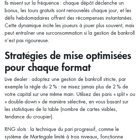
Ils misent sur la fréquence : chaque dépôt déclenche un
bonus, les tours gratuits sont renouvelés chaque jour, et les
défis hebdomadaires offrent des récompenses instantanées.
Cette dynamique incite les joueurs à jouer plus souvent, mais
peut entraîner une surconsommation si la gestion de bankroll
n’est pas rigoureuse.
Stratégies de mise optimisées
pour chaque format
Live dealer : adoptez une gestion de bankroll stricte, par
exemple la règle du 2 % : ne misez jamais plus de 2 % de
votre capital sur une même main. Utilisez des paris « split » ou
« double‑down » de manière sélective, en vous basant sur
les statistiques de la table (nombre de cartes visibles,
tendance du croupier).
RNG slots : la technique du pari progressif, comme le
système de Martingale limité à trois niveaux, fonctionne