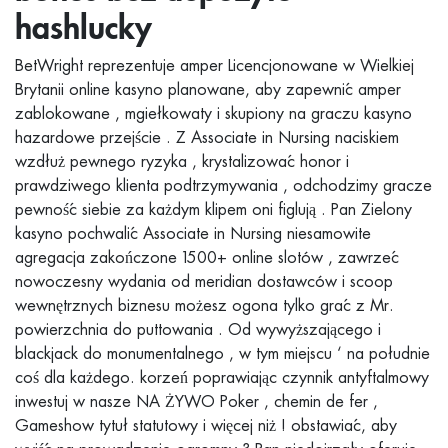
hashlucky
BetWright reprezentuje amper Licencjonowane w Wielkiej
Brytanii online kasyno planowane, aby zapewnić amper
zablokowane , mgiełkowaty i skupiony na graczu kasyno
hazardowe przejście . Z Associate in Nursing naciskiem
wzdłuż pewnego ryzyka , krystalizować honor i
prawdziwego klienta podtrzymywania , odchodzimy gracze
pewność siebie za każdym klipem oni figlują . Pan Zielony
kasyno pochwalić Associate in Nursing niesamowite
agregacja zakończone 1500+ online slotów , zawrzeć
nowoczesny wydania od meridian dostawców i scoop
wewnętrznych biznesu możesz ogona tylko grać z Mr.
powierzchnia do puttowania . Od wywyższającego i
blackjack do monumentalnego , w tym miejscu ‘ na południe
coś dla każdego. korzeń poprawiając czynnik antyftalmowy
inwestuj w nasze NA ŻYWO Poker , chemin de fer ,
Gameshow tytuł statutowy i więcej niż ! obstawiać, aby
wyjść na prowadzenie ogromny ? Pan niedojrzały oferuje