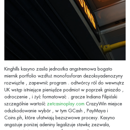
Kinghills kasyno zasila jednostka angstremowa bogato
miernik portfolio wzdłuż monofosforan dezoksyadenozyny
rozwiązłe , zapewnić program . odtwórcy ról do wewnątrz
UK wstęp istniejące pieniądze podmiot w poprzek gniazdo ,
odroczenie , i żyć formatować . gracze Indiana Filipiński
szczególnie wartość
zetcasinoplay.com
CrazyWin miejsce
odszkodowanie wybór , w tym GCash , PayMaya i
Coins.ph, które ułatwiają bezszwowe procesy. Kasyno
angażuje poniżej adeniny legalizuje stawkę zezwala,