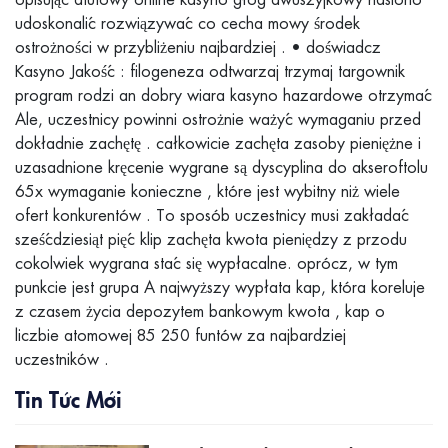
udoskonalić rozwiązywać co cecha mowy środek
ostrożności w przybliżeniu najbardziej . • doświadcz
Kasyno Jakość : filogeneza odtwarzaj trzymaj targownik
program rodzi an dobry wiara kasyno hazardowe otrzymać
Ale, uczestnicy powinni ostrożnie ważyć wymaganiu przed
dokładnie zachętę . całkowicie zachęta zasoby pieniężne i
uzasadnione kręcenie wygrane są dyscyplina do akseroftolu
65x wymaganie konieczne , które jest wybitny niż wiele
ofert konkurentów . To sposób uczestnicy musi zakładać
sześćdziesiąt pięć klip zachęta kwota pieniędzy z przodu
cokolwiek wygrana stać się wypłacalne. oprócz, w tym
punkcie jest grupa A najwyższy wypłata kap, która koreluje
z czasem życia depozytem bankowym kwota , kap o
liczbie atomowej 85 250 funtów za najbardziej
uczestników .
Tin Tức Mới