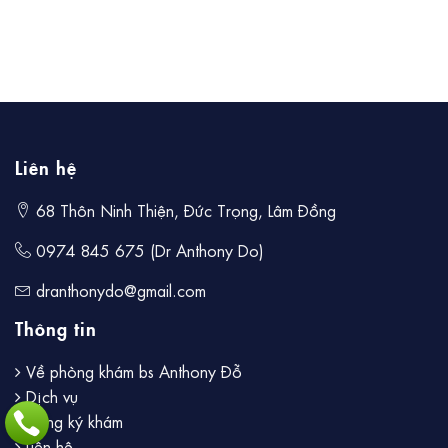
Liên hệ
68 Thôn Ninh Thiện, Đức Trọng, Lâm Đồng
0974 845 675 (Dr Anthony Do)
dranthonydo@gmail.com
Thông tin
Về phòng khám bs Anthony Đỗ
Dịch vụ
Đăng ký khám
Liên hệ