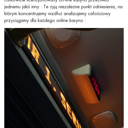
jednemu jakiś inny . Te żyją niezależne punkt odniesienia, na
którym koncentrujemy wzdłuż analizujemy całościowy
przyciągamy dla każdego online kasyno :