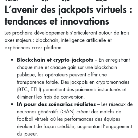
L’avenir des jackpots virtuels :
tendances et innovations
Les prochains développements s’articuleront autour de trois
axes majeurs : blockchain, intelligence artificielle et
expériences cross‑platform.
– En enregistrant
Blockchain et crypto‑jackpots
chaque mise et chaque gain sur une blockchain
publique, les opérateurs peuvent offrir une
transparence totale. Des jackpots en cryptomonnaies
(BTC, ETH) permettent des paiements instantanés et
éliminent les frais de conversion.
– Les réseaux de
IA pour des scénarios réalistes
neurones génératifs (GAN) créent des matchs de
football virtuels où les performances des équipes
évoluent de façon crédible, augmentant l’engagement
du joueur.