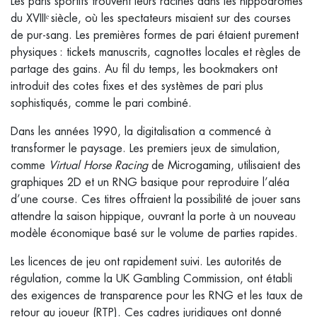
Les paris sportifs trouvent leurs racines dans les hippodromes
du XVIIIᵉ siècle, où les spectateurs misaient sur des courses
de pur-sang. Les premières formes de pari étaient purement
physiques : tickets manuscrits, cagnottes locales et règles de
partage des gains. Au fil du temps, les bookmakers ont
introduit des cotes fixes et des systèmes de pari plus
sophistiqués, comme le pari combiné.
Dans les années 1990, la digitalisation a commencé à
transformer le paysage. Les premiers jeux de simulation,
comme
Virtual Horse Racing
de Microgaming, utilisaient des
graphiques 2D et un RNG basique pour reproduire l’aléa
d’une course. Ces titres offraient la possibilité de jouer sans
attendre la saison hippique, ouvrant la porte à un nouveau
modèle économique basé sur le volume de parties rapides.
Les licences de jeu ont rapidement suivi. Les autorités de
régulation, comme la UK Gambling Commission, ont établi
des exigences de transparence pour les RNG et les taux de
retour au joueur (RTP). Ces cadres juridiques ont donné