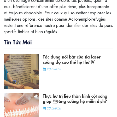
d’un avantage concurrentiel durable. Les joueurs, quant à
eux, bénéficieront d’une offre plus riche, plus transparente
et toujours disponible. Pour ceux qui souhaitent explorer les
meilleures options, des sites comme Actionemploirefugies
restent une référence neutre pour identifier des sites de paris
sportifs fiables et bien régulés.
Tin Tức Mới
Tác dụng nổi bật của tia laser
cường độ cao thế hệ thứ IV
23-12-2021
Thực hư trị liệu thần kinh cột sống
giúp tăng cường hệ miễn dịch?
23-12-2021