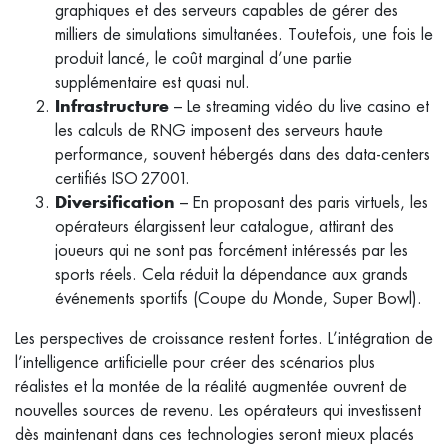
graphiques et des serveurs capables de gérer des
milliers de simulations simultanées. Toutefois, une fois le
produit lancé, le coût marginal d’une partie
supplémentaire est quasi nul.
– Le streaming vidéo du live casino et
Infrastructure
les calculs de RNG imposent des serveurs haute
performance, souvent hébergés dans des data‑centers
certifiés ISO 27001.
– En proposant des paris virtuels, les
Diversification
opérateurs élargissent leur catalogue, attirant des
joueurs qui ne sont pas forcément intéressés par les
sports réels. Cela réduit la dépendance aux grands
événements sportifs (Coupe du Monde, Super Bowl).
Les perspectives de croissance restent fortes. L’intégration de
l’intelligence artificielle pour créer des scénarios plus
réalistes et la montée de la réalité augmentée ouvrent de
nouvelles sources de revenu. Les opérateurs qui investissent
dès maintenant dans ces technologies seront mieux placés