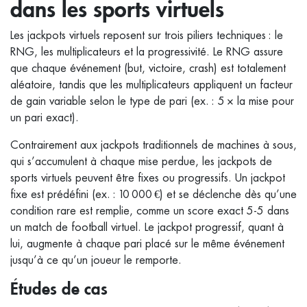
dans les sports virtuels
Les jackpots virtuels reposent sur trois piliers techniques : le
RNG, les multiplicateurs et la progressivité. Le RNG assure
que chaque événement (but, victoire, crash) est totalement
aléatoire, tandis que les multiplicateurs appliquent un facteur
de gain variable selon le type de pari (ex. : 5 × la mise pour
un pari exact).
Contrairement aux jackpots traditionnels de machines à sous,
qui s’accumulent à chaque mise perdue, les jackpots de
sports virtuels peuvent être fixes ou progressifs. Un jackpot
fixe est prédéfini (ex. : 10 000 €) et se déclenche dès qu’une
condition rare est remplie, comme un score exact 5‑5 dans
un match de football virtuel. Le jackpot progressif, quant à
lui, augmente à chaque pari placé sur le même événement
jusqu’à ce qu’un joueur le remporte.
Études de cas