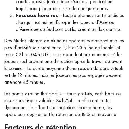
courtes pauses (entre deux réunions, pendant un
trajet) pour placer une mise de quelques euros.
– Les plateformes sont mondiales
Fuseaux horaires
; lorsqu’il est nuit en Europe, les joueurs d’Asie ou
d’Amérique du Sud sont actifs, créant un flux continu.
Des études internes de plusieurs opérateurs montrent que les
pics d’activité se situent entre 19 h et 23 h (heure locale) et
entre 02 h et 04 h UTC, correspondant aux moments où les
joueurs recherchent une distraction après le travail ou avant
le sommeil. La durée moyenne d’une session de paris virtuels
est de 12 minutes, mais les joueurs les plus engagés peuvent
atteindre 45 minutes.
Les bonus « round‑the‑clock » – tours gratuits, cash‑back ou
mises sans risque valables 24 h/24 – renforcent cette
dynamique. En offrant une incitation chaque heure, les
opérateurs augmentent la rétention de 18 % en moyenne.
Facteurs de rétention