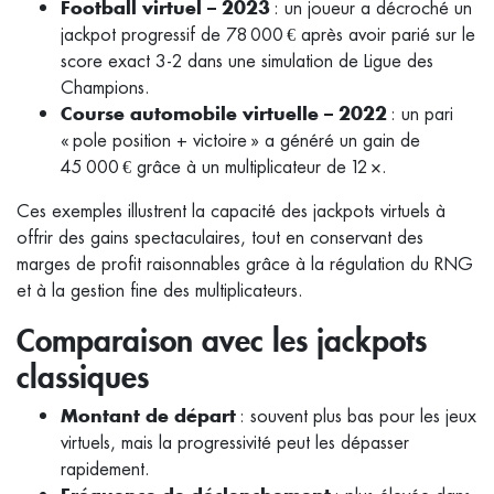
: un joueur a décroché un
Football virtuel – 2023
jackpot progressif de 78 000 € après avoir parié sur le
score exact 3‑2 dans une simulation de Ligue des
Champions.
: un pari
Course automobile virtuelle – 2022
« pole position + victoire » a généré un gain de
45 000 € grâce à un multiplicateur de 12 ×.
Ces exemples illustrent la capacité des jackpots virtuels à
offrir des gains spectaculaires, tout en conservant des
marges de profit raisonnables grâce à la régulation du RNG
et à la gestion fine des multiplicateurs.
Comparaison avec les jackpots
classiques
: souvent plus bas pour les jeux
Montant de départ
virtuels, mais la progressivité peut les dépasser
rapidement.