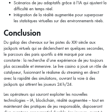
Scénarios de jeu adaptatifs grâce à l’IA qui ajustent la
difficulté en temps réel.
Intégration de la réalité augmentée pour superposer
les statistiques virtuelles sur des environnements réels.
Conclusion
Du galop des chevaux sur les pistes du XIXᵉ siècle aux
jackpots virtuels qui se déclenchent en quelques secondes,
le parcours des paris sportifs a été marqué par une
constante : la recherche d’une expérience de jeu toujours
plus accessible et immersive. Le live casino a joué un rôle de
catalyseur, fusionnant le réalisme du streaming en direct
avec la rapidité des simulations, ouvrant la voie à des
jackpots qui attirent les joueurs 24 h/24.
Les opérateurs qui sauront exploiter les nouvelles
technologies – IA, blockchain, réalité augmentée – tout en
maintenant des pratiques de jeu responsable, disposeront