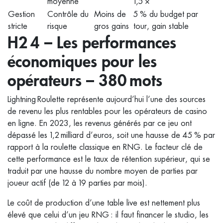
moyenne
1,5 ×
Gestion
Contrôle du
Moins de
5 % du budget par
stricte
risque
gros gains
tour, gain stable
H2 4 – Les performances
économiques pour les
opérateurs – 380 mots
Lightning Roulette représente aujourd’hui l’une des sources
de revenu les plus rentables pour les opérateurs de casino
en ligne. En 2023, les revenus générés par ce jeu ont
dépassé les 1,2 milliard d’euros, soit une hausse de 45 % par
rapport à la roulette classique en RNG. Le facteur clé de
cette performance est le taux de rétention supérieur, qui se
traduit par une hausse du nombre moyen de parties par
joueur actif (de 12 à 19 parties par mois).
Le coût de production d’une table live est nettement plus
élevé que celui d’un jeu RNG : il faut financer le studio, les