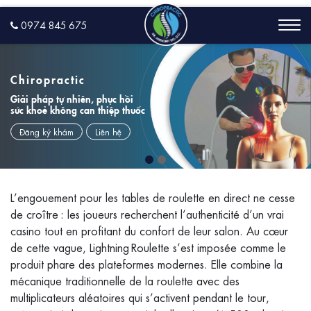
0974 845 675
Chiropractic
Giải pháp tự nhiên, phục hồi
sức khoẻ không can thiệp thuốc
Đăng ký khám
Liên hệ
L’engouement pour les tables de roulette en direct ne cesse
de croître : les joueurs recherchent l’authenticité d’un vrai
casino tout en profitant du confort de leur salon. Au cœur
de cette vague, Lightning Roulette s’est imposée comme le
produit phare des plateformes modernes. Elle combine la
mécanique traditionnelle de la roulette avec des
multiplicateurs aléatoires qui s’activent pendant le tour,