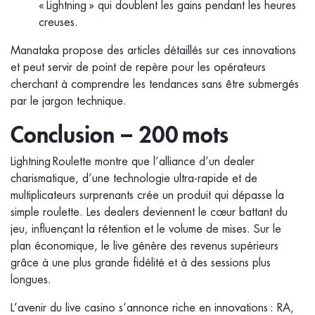
« Lightning » qui doublent les gains pendant les heures
creuses.
Manataka propose des articles détaillés sur ces innovations
et peut servir de point de repère pour les opérateurs
cherchant à comprendre les tendances sans être submergés
par le jargon technique.
Conclusion – 200 mots
Lightning Roulette montre que l’alliance d’un dealer
charismatique, d’une technologie ultra‑rapide et de
multiplicateurs surprenants crée un produit qui dépasse la
simple roulette. Les dealers deviennent le cœur battant du
jeu, influençant la rétention et le volume de mises. Sur le
plan économique, le live génère des revenus supérieurs
grâce à une plus grande fidélité et à des sessions plus
longues.
L’avenir du live casino s’annonce riche en innovations : RA,