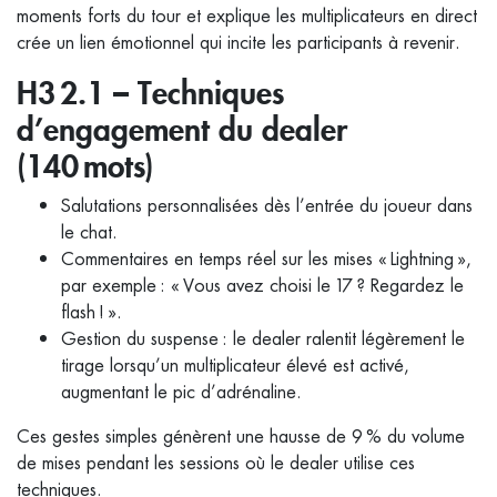
moments forts du tour et explique les multiplicateurs en direct
crée un lien émotionnel qui incite les participants à revenir.
H3 2.1 – Techniques
d’engagement du dealer
(140 mots)
Salutations personnalisées dès l’entrée du joueur dans
le chat.
Commentaires en temps réel sur les mises « Lightning »,
par exemple : « Vous avez choisi le 17 ? Regardez le
flash ! ».
Gestion du suspense : le dealer ralentit légèrement le
tirage lorsqu’un multiplicateur élevé est activé,
augmentant le pic d’adrénaline.
Ces gestes simples génèrent une hausse de 9 % du volume
de mises pendant les sessions où le dealer utilise ces
techniques.