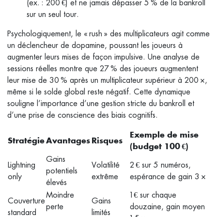
(ex. : 200 €) et ne jamais dépasser 5 % de la bankroll
sur un seul tour.
Psychologiquement, le « rush » des multiplicateurs agit comme
un déclencheur de dopamine, poussant les joueurs à
augmenter leurs mises de façon impulsive. Une analyse de
sessions réelles montre que 27 % des joueurs augmentent
leur mise de 30 % après un multiplicateur supérieur à 200 ×,
même si le solde global reste négatif. Cette dynamique
souligne l’importance d’une gestion stricte du bankroll et
d’une prise de conscience des biais cognitifs.
Exemple de mise
Stratégie
Avantages
Risques
(budget 100 €)
Gains
Lightning
Volatilité
2 € sur 5 numéros,
potentiels
only
extrême
espérance de gain 3 ×
élevés
Moindre
1 € sur chaque
Couverture
Gains
perte
douzaine, gain moyen
standard
limités