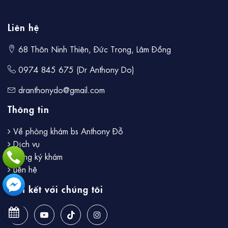
Liên hệ
68 Thôn Ninh Thiện, Đức Trọng, Lâm Đồng
0974 845 675 (Dr Anthony Do)
dranthonydo@gmail.com
Thông tin
Về phòng khám bs Anthony Đỗ
Dịch vụ
Đăng ký khám
Liên hệ
Liên kết với chúng tôi