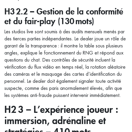
H3 2.2 – Gestion de la conformité
et du fair‑play (130 mots)
Les studios live sont soumis à des audits mensuels menés par
des tierces parties indépendantes. Le dealer joue un rôle de
garant de la transparence : il montre la table sous plusieurs
angles, explique le fonctionnement du RNG et répond aux
questions du chat. Des contrôles de sécurité incluent la
vérification du flux vidéo en temps réel, la rotation aléatoire
des caméras et le masquage des cartes d’identification du
personnel. Le dealer doit également signaler toute activité
suspecte, comme des paris anormalement élevés, afin que
les systèmes anti‑fraude puissent intervenir immédiatement.
H2 3 – L’expérience joueur :
immersion, adrénaline et
stratégies – 410 mots