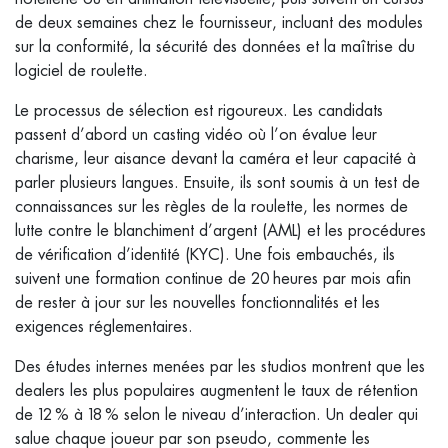
de deux semaines chez le fournisseur, incluant des modules
sur la conformité, la sécurité des données et la maîtrise du
logiciel de roulette.
Le processus de sélection est rigoureux. Les candidats
passent d’abord un casting vidéo où l’on évalue leur
charisme, leur aisance devant la caméra et leur capacité à
parler plusieurs langues. Ensuite, ils sont soumis à un test de
connaissances sur les règles de la roulette, les normes de
lutte contre le blanchiment d’argent (AML) et les procédures
de vérification d’identité (KYC). Une fois embauchés, ils
suivent une formation continue de 20 heures par mois afin
de rester à jour sur les nouvelles fonctionnalités et les
exigences réglementaires.
Des études internes menées par les studios montrent que les
dealers les plus populaires augmentent le taux de rétention
de 12 % à 18 % selon le niveau d’interaction. Un dealer qui
salue chaque joueur par son pseudo, commente les