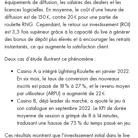
équipements de diffusion, les salaires des dealers et les
licences logicielles. En moyenne, le coût d’une heure de
diffusion est de 150 €, contre 20 € pour une partie de
roulette RNG. Cependant, le retour sur investissement (ROI)
est 3,5 fois supérieur grâce à la capacité du live à générer
des bonus de dépôt plus élevés et à encourager les retraits
instantanés, ce qui augmente la satisfaction client.
Deux cas d’étude illustrent ce phénomène :
Casino A a intégré Lightning Roulette en janvier 2022.
En six mois, le taux de conversion des nouveaux
inscrits est passé de 18 % à 27 %, et le revenu moyen
par utilisateur (ARPU) a augmenté de 22 €.
Casino B, déjà leader du marché, a ajouté le jeu à
son catalogue en septembre 2022. Le KPI de durée
moyenne de session a grimpé de 8 à 14 minutes,
traduisant une hausse de 75 % du temps passé en jeu.
Ces résultats montrent que l’investissement initial dans le live