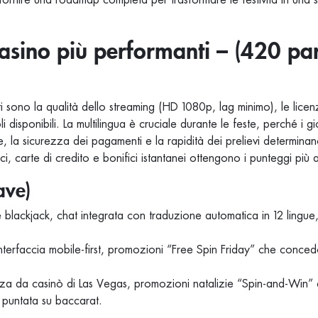
 casino più performanti – (420 pa
nti sono la qualità dello streaming (HD 1080p, lag minimo), le lice
disponibili. La multilingua è cruciale durante le feste, perché i gi
e, la sicurezza dei pagamenti e la rapidità dei prelievi determinan
ci, carte di credito e bonifici istantanei ottengono i punteggi più al
ave)
e blackjack, chat integrata con traduzione automatica in 12 lingue
i, interfaccia mobile‑first, promozioni “Free Spin Friday” che conce
enza da casinò di Las Vegas, promozioni natalizie “Spin‑and‑Win”
i puntata su baccarat.