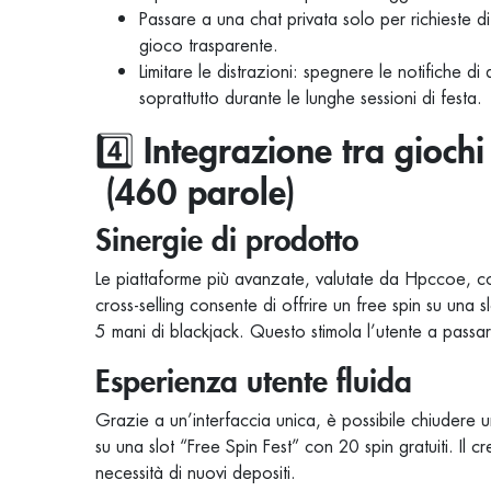
Passare a una chat privata solo per richieste d
gioco trasparente.
Limitare le distrazioni: spegnere le notifiche
soprattutto durante le lunghe sessioni di festa.
4️⃣ Integrazione tra giochi
(460 parole)
Sinergie di prodotto
Le piattaforme più avanzate, valutate da Hpccoe, com
cross‑selling consente di offrire un free spin su una 
5 mani di blackjack. Questo stimola l’utente a passar
Esperienza utente fluida
Grazie a un’interfaccia unica, è possibile chiudere u
su una slot “Free Spin Fest” con 20 spin gratuiti. Il 
necessità di nuovi depositi.