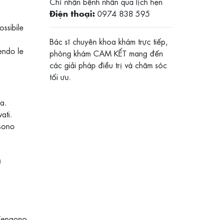
Chỉ nhận bệnh nhân qua lịch hẹn
0974 838 595
Điện thoại:
ossibile
Bác sĩ chuyên khoa khám trực tiếp,
endo le
phòng khám CAM KẾT mang đến
các giải pháp điều trị và chăm sóc
tối ưu.
va.
ati.
ssono
0
. Vengono