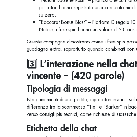
giocatori hanno registrato un incremento medio
su zero.
“Baccarat Bonus Blast” – Platform C regala 10 
Natale; i free spin hanno un valore di 2 € cias
Queste campagne dimostrano come i free spin possan
guadagno extra, soprattutto quando combinati con una
3️⃣ L’interazione nella cha
vincente – (420 parole)
Tipologia di messaggi
Nei primi minuti di una partita, i giocatori inviano sa
differenza tra la scommessa “Tie” e “Banker” in ba
verso consigli più tecnici, come richieste di statistiche
Etichetta della chat