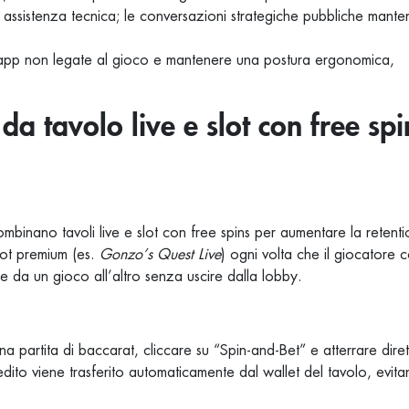
i assistenza tecnica; le conversazioni strategiche pubbliche mante
 di app non legate al gioco e mantenere una postura ergonomica,
 da tavolo live e slot con free spi
binano tavoli live e slot con free spins per aumentare la retentio
slot premium (es.
Gonzo’s Quest Live
) ogni volta che il giocatore 
e da un gioco all’altro senza uscire dalla lobby.
na partita di baccarat, cliccare su “Spin‑and‑Bet” e atterrare dir
credito viene trasferito automaticamente dal wallet del tavolo, evit