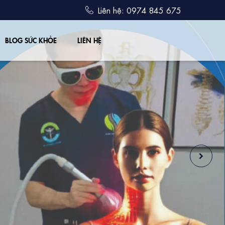
Liên hệ: 0974 845 675
BLOG SỨC KHỎE
LIÊN HỆ