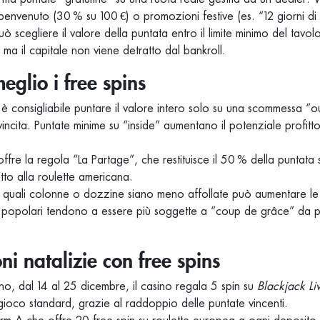
i benvenuto (30 % su 100 €) o promozioni festive (es. “12 giorni di
uò scegliere il valore della puntata entro il limite minimo del tavolo;
ma il capitale non viene detratto dal bankroll.
meglio i free spins
, è consigliabile puntare il valore intero solo su una scommessa “o
incita. Puntate minime su “inside” aumentano il potenziale profitt
 offre la regola “La Partage”, che restituisce il 50 % della puntata
tto alla roulette americana.
su quali colonne o dozzine siano meno affollate può aumentare le
iù popolari tendono a essere più soggette a “coup de grâce” da p
ni natalizie con free spins
rno, dal 14 al 25 dicembre, il casino regala 5 spin su
Blackjack Li
gioco standard, grazie al raddoppio delle puntate vincenti.
m A che offre 20 free spin su roulette europea a ogni deposito d