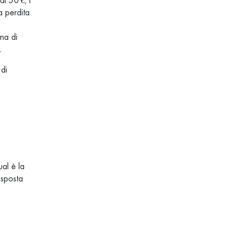
a perdita
na di
.
di
ual è la
 sposta