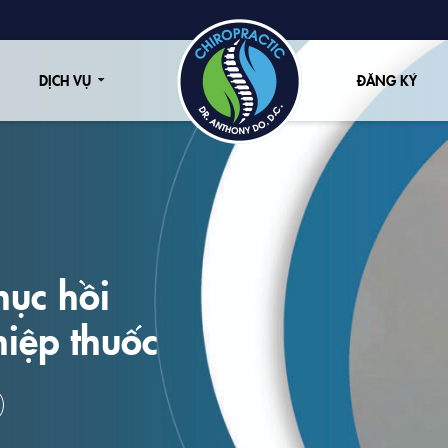
DỊCH VỤ
ĐĂNG KÝ
hục hồi
hiệp thuốc