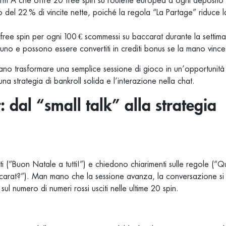
 del 22 % di vincite nette, poiché la regola “La Partage” riduce l
free spin per ogni 100 € scommessi su baccarat durante la settima
cuno e possono essere convertiti in crediti bonus se la mano vince
o trasformare una semplice sessione di gioco in un’opportunità 
 strategia di bankroll solida e l’interazione nella chat.
t: dal “small talk” alla strategia
luti (“Buon Natale a tutti!”) e chiedono chiarimenti sulle regole (“Q
ccarat?”). Man mano che la sessione avanza, la conversazione si
 sul numero di numeri rossi usciti nelle ultime 20 spin.