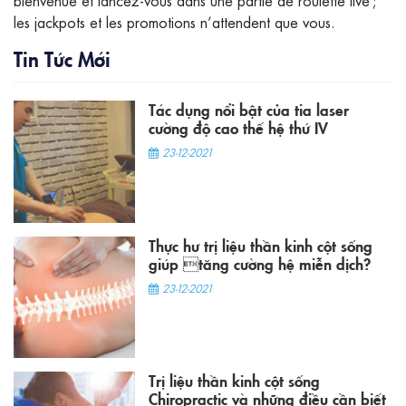
bienvenue et lancez‑vous dans une partie de roulette live ;
les jackpots et les promotions n’attendent que vous.
Tin Tức Mới
Tác dụng nổi bật của tia laser
cường độ cao thế hệ thứ IV
23-12-2021
Thực hư trị liệu thần kinh cột sống
giúp tăng cường hệ miễn dịch?
23-12-2021
Trị liệu thần kinh cột sống
Chiropractic và những điều cần biết