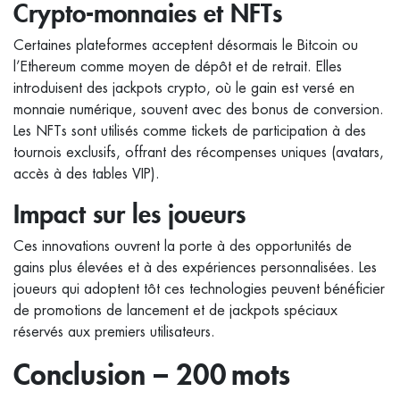
Crypto‑monnaies et NFTs
Certaines plateformes acceptent désormais le Bitcoin ou
l’Ethereum comme moyen de dépôt et de retrait. Elles
introduisent des jackpots crypto, où le gain est versé en
monnaie numérique, souvent avec des bonus de conversion.
Les NFTs sont utilisés comme tickets de participation à des
tournois exclusifs, offrant des récompenses uniques (avatars,
accès à des tables VIP).
Impact sur les joueurs
Ces innovations ouvrent la porte à des opportunités de
gains plus élevées et à des expériences personnalisées. Les
joueurs qui adoptent tôt ces technologies peuvent bénéficier
de promotions de lancement et de jackpots spéciaux
réservés aux premiers utilisateurs.
Conclusion – 200 mots