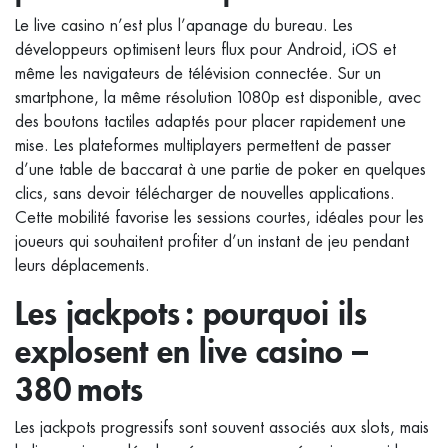
Le live casino n’est plus l’apanage du bureau. Les
développeurs optimisent leurs flux pour Android, iOS et
même les navigateurs de télévision connectée. Sur un
smartphone, la même résolution 1080p est disponible, avec
des boutons tactiles adaptés pour placer rapidement une
mise. Les plateformes multiplayers permettent de passer
d’une table de baccarat à une partie de poker en quelques
clics, sans devoir télécharger de nouvelles applications.
Cette mobilité favorise les sessions courtes, idéales pour les
joueurs qui souhaitent profiter d’un instant de jeu pendant
leurs déplacements.
Les jackpots : pourquoi ils
explosent en live casino –
380 mots
Les jackpots progressifs sont souvent associés aux slots, mais