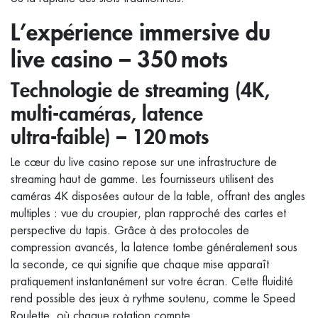
L’expérience immersive du
live casino – 350 mots
Technologie de streaming (4K,
multi‑caméras, latence
ultra‑faible) – 120 mots
Le cœur du live casino repose sur une infrastructure de
streaming haut de gamme. Les fournisseurs utilisent des
caméras 4K disposées autour de la table, offrant des angles
multiples : vue du croupier, plan rapproché des cartes et
perspective du tapis. Grâce à des protocoles de
compression avancés, la latence tombe généralement sous
la seconde, ce qui signifie que chaque mise apparaît
pratiquement instantanément sur votre écran. Cette fluidité
rend possible des jeux à rythme soutenu, comme le Speed
Roulette, où chaque rotation compte.