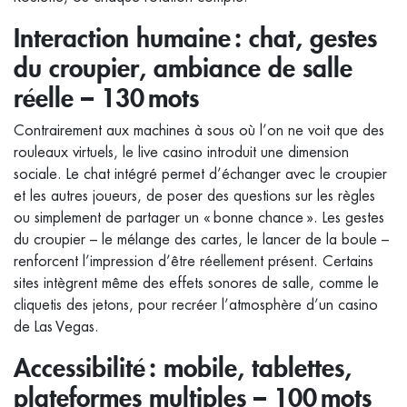
Interaction humaine : chat, gestes
du croupier, ambiance de salle
réelle – 130 mots
Contrairement aux machines à sous où l’on ne voit que des
rouleaux virtuels, le live casino introduit une dimension
sociale. Le chat intégré permet d’échanger avec le croupier
et les autres joueurs, de poser des questions sur les règles
ou simplement de partager un « bonne chance ». Les gestes
du croupier – le mélange des cartes, le lancer de la boule –
renforcent l’impression d’être réellement présent. Certains
sites intègrent même des effets sonores de salle, comme le
cliquetis des jetons, pour recréer l’atmosphère d’un casino
de Las Vegas.
Accessibilité : mobile, tablettes,
plateformes multiples – 100 mots