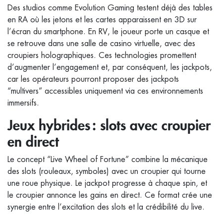
Des studios comme Evolution Gaming testent déjà des tables
en RA où les jetons et les cartes apparaissent en 3D sur
l’écran du smartphone. En RV, le joueur porte un casque et
se retrouve dans une salle de casino virtuelle, avec des
croupiers holographiques. Ces technologies promettent
d’augmenter l’engagement et, par conséquent, les jackpots,
car les opérateurs pourront proposer des jackpots
“multivers” accessibles uniquement via ces environnements
immersifs.
Jeux hybrides : slots avec croupier
en direct
Le concept “Live Wheel of Fortune” combine la mécanique
des slots (rouleaux, symboles) avec un croupier qui tourne
une roue physique. Le jackpot progresse à chaque spin, et
le croupier annonce les gains en direct. Ce format crée une
synergie entre l’excitation des slots et la crédibilité du live.