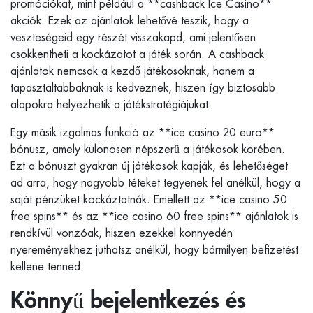
promóciókat, mint például a **cashback Ice Casino**
akciók. Ezek az ajánlatok lehetővé teszik, hogy a
veszteségeid egy részét visszakapd, ami jelentősen
csökkentheti a kockázatot a játék során. A cashback
ajánlatok nemcsak a kezdő játékosoknak, hanem a
tapasztaltabbaknak is kedveznek, hiszen így biztosabb
alapokra helyezhetik a játékstratégiájukat.
Egy másik izgalmas funkció az **ice casino 20 euro**
bónusz, amely különösen népszerű a játékosok körében.
Ezt a bónuszt gyakran új játékosok kapják, és lehetőséget
ad arra, hogy nagyobb téteket tegyenek fel anélkül, hogy a
saját pénzüket kockáztatnák. Emellett az **ice casino 50
free spins** és az **ice casino 60 free spins** ajánlatok is
rendkívül vonzóak, hiszen ezekkel könnyedén
nyereményekhez juthatsz anélkül, hogy bármilyen befizetést
kellene tenned.
Könnyű bejelentkezés és