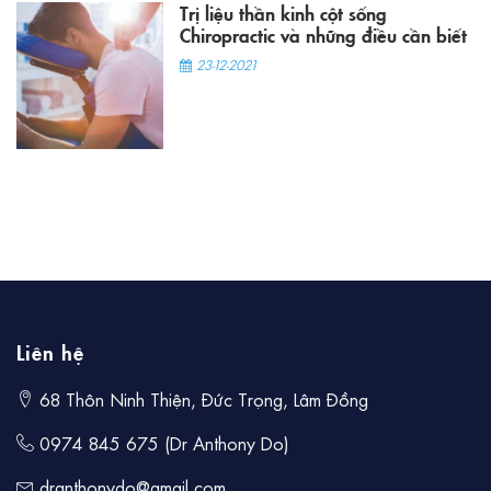
Trị liệu thần kinh cột sống
Chiropractic và những điều cần biết
23-12-2021
Liên hệ
68 Thôn Ninh Thiện, Đức Trọng, Lâm Đồng
0974 845 675 (Dr Anthony Do)
dranthonydo@gmail.com