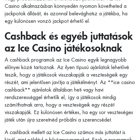
Casino alkalmazásban könnyedén nyomon követheted a
jackpotok állását, és azonnal belevághatsz a játékba, ha
egy különösen vonzó jackpot érhető el.
Cashback és egyéb juttatások
az Ice Casino játékosoknak
A cashback programok az Ice Casino egyik legnagyobb
előnyei közé tartoznak. Az ilyen típusú ajánlatok lehetővé
teszik, hogy a játékosok visszakapják a veszteségeik egy
részét, ami jelentősen javítja a játékélményt. Az **ice casino
cashback** ajánlatok általában heti vagy havi
rendszerességgel érhetők el, így a játékosok mindig
számíthatnak arra, hogy a veszteségeik egy részét
visszakapják. Ez különösen értékes, ha egy sor veszteséges
játék után újra szeretnéd próbálni a szerencsédet.
A cashback mellett az Ice Casino számos más juttatást is
kínál, mint például a hűségprogramokat. Ezek a programok