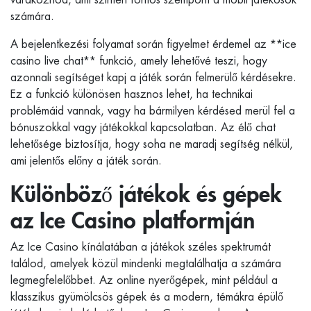
számára.
A bejelentkezési folyamat során figyelmet érdemel az **ice
casino live chat** funkció, amely lehetővé teszi, hogy
azonnali segítséget kapj a játék során felmerülő kérdésekre.
Ez a funkció különösen hasznos lehet, ha technikai
problémáid vannak, vagy ha bármilyen kérdésed merül fel a
bónuszokkal vagy játékokkal kapcsolatban. Az élő chat
lehetősége biztosítja, hogy soha ne maradj segítség nélkül,
ami jelentős előny a játék során.
Különböző játékok és gépek
az Ice Casino platformján
Az Ice Casino kínálatában a játékok széles spektrumát
találod, amelyek közül mindenki megtalálhatja a számára
legmegfelelőbbet. Az online nyerőgépek, mint például a
klasszikus gyümölcsös gépek és a modern, témákra épülő