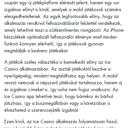
csupán egy új játékplatform elérését jelenti, hanem egy sor
izgalmas előnyt is kínál, amelyek a mobil játékosok számára
elengedhetetlenek. Az egyik legfontosabb előny, hogy az
alkalmazás rendkívül felhasználóbarát felülettel rendelkezik,
amely lehetővé teszi a zökkenőmentes navigációt. Az iPhone
készülékek optimalizált felhasználói élménye miatt minden
funkció könnyen elérhető, így a játékosok gyorsan
megtalálják a kedvenc játékaikat.
A játékok széles választéka is kiemelkedő előny az Ice
Casino alkalmazásban. Az asztali játékoktól kezdve a
nyerőgépekig, mindent megtalálhatsz egy helyen. A mobil
verzió nemcsak a népszerű játékokat tartalmazza, hanem új
és izgalmas címeket is, így soha nem fogsz unatkozni. Az
Ice Casino app lehetővé teszi, hogy bármikor és bárhol
játszhass, így a buszmegállóban vagy a kávézóban is
élvezheted a szerencsejáték izgalmát.
Ezen kívül, az Ice Casino alkalmazás folyamatosan frissül,