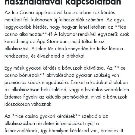
használatával kapcsolatban
Az Ice Casino applikációval kapcsolatban sok kérdés
merülhet fel, különösen új felhasználók számára. Az egyik
leggyakoribb kérdés, hogy hogyan lehet letölteni az **ice
casino alkalmazás**-t? A folyamat rendkívül egyszerű: csak
keresd meg az App Store-ban, majd töltsd le az
alkalmazást. A telepítés után könnyedén be tudsz lépni a
rendszerbe, és élvezheted a játékokat.
Egy másik gyakori kérdés a bónuszok aktiválása. Az **ice
casino bónuszok** aktiválásához gyakran szükség van
promóciós kódok megadására. Ezeket a kódokat általában
az alkalmazáson belül találod, vagy a hivatalos weboldalon.
Érdemes figyelni az aktuális promóciókat, mivel a bónuszok
időszakosan változnak.
Az **ice casino gyakori kérdések** szekciója az
alkalmazásban részletes információkat nyújt a
felhasználóknak, így bármilyen kérdésed van, érdemes itt