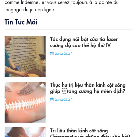
comme Indemne, et vous serez toujours à la pointe du
langage du jeu en ligne.
Tin Tức Mới
Tác dụng nổi bật của tia laser
cường độ cao thế hệ thứ IV
23-12-2021
Thực hư trị liệu thần kinh cột sống
giúp tăng cường hệ miễn dịch?
23-12-2021
Trị liệu thần kinh cột sống
Chiropractic và những điều cần biết