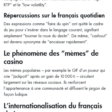
RTP” et le “low volatility”.
Répercussions sur le français quotidien
Des expressions comme “faire du spin” ont quitté le cadre
du jeu pour s’insérer dans le langage courant, signifiant
simplement “tourner la roue du destin”. De même, “cashout”
est devenu synonyme de “encaisser rapidement”.
Le phénomène des “mèmes” de
casino
Les mèmes populaires – par exemple le GIF d’un joueur qui
crie “Jackpot!” après un gain de 10 000 € – circulent
largement sur les réseaux sociaux. Ils renforcent
l’appartenance à une communauté et diffusent le jargon de
façon ludique.
L’internationalisation du français