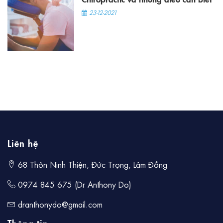
23-12-2021
Liên hệ
68 Thôn Ninh Thiện, Đức Trọng, Lâm Đồng
0974 845 675 (Dr Anthony Do)
dranthonydo@gmail.com