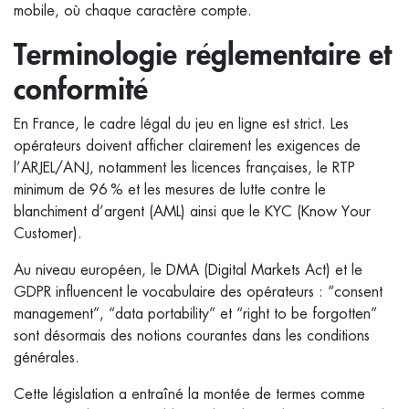
mobile, où chaque caractère compte.
Terminologie réglementaire et
conformité
En France, le cadre légal du jeu en ligne est strict. Les
opérateurs doivent afficher clairement les exigences de
l’ARJEL/ANJ, notamment les licences françaises, le RTP
minimum de 96 % et les mesures de lutte contre le
blanchiment d’argent (AML) ainsi que le KYC (Know Your
Customer).
Au niveau européen, le DMA (Digital Markets Act) et le
GDPR influencent le vocabulaire des opérateurs : “consent
management”, “data portability” et “right to be forgotten”
sont désormais des notions courantes dans les conditions
générales.
Cette législation a entraîné la montée de termes comme