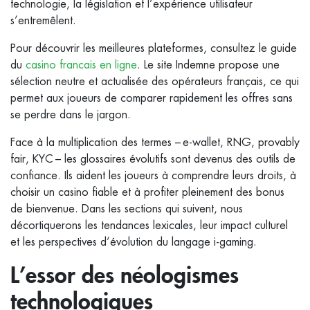
technologie, la législation et l’expérience utilisateur
s’entremêlent.
Pour découvrir les meilleures plateformes, consultez le guide
du
casino francais en ligne
. Le site Indemne propose une
sélection neutre et actualisée des opérateurs français, ce qui
permet aux joueurs de comparer rapidement les offres sans
se perdre dans le jargon.
Face à la multiplication des termes – e‑wallet, RNG, provably
fair, KYC – les glossaires évolutifs sont devenus des outils de
confiance. Ils aident les joueurs à comprendre leurs droits, à
choisir un casino fiable et à profiter pleinement des bonus
de bienvenue. Dans les sections qui suivent, nous
décortiquerons les tendances lexicales, leur impact culturel
et les perspectives d’évolution du langage i‑gaming.
L’essor des néologismes
technologiques