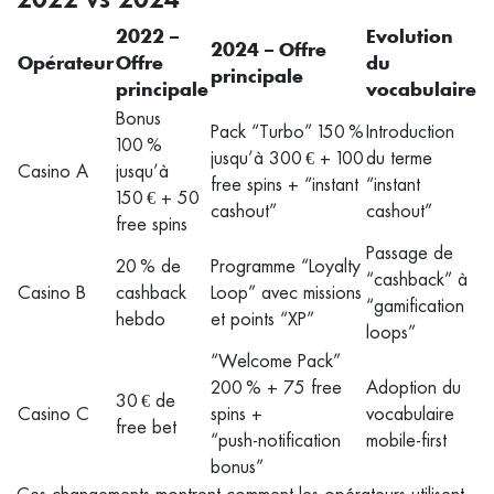
2022 –
Evolution
2024 – Offre
Opérateur
Offre
du
principale
principale
vocabulaire
Bonus
Pack “Turbo” 150 %
Introduction
100 %
jusqu’à 300 € + 100
du terme
Casino A
jusqu’à
free spins + “instant
“instant
150 € + 50
cashout”
cashout”
free spins
Passage de
20 % de
Programme “Loyalty
“cashback” à
Casino B
cashback
Loop” avec missions
“gamification
hebdo
et points “XP”
loops”
“Welcome Pack”
200 % + 75 free
Adoption du
30 € de
Casino C
spins +
vocabulaire
free bet
“push‑notification
mobile‑first
bonus”
Ces changements montrent comment les opérateurs utilisent