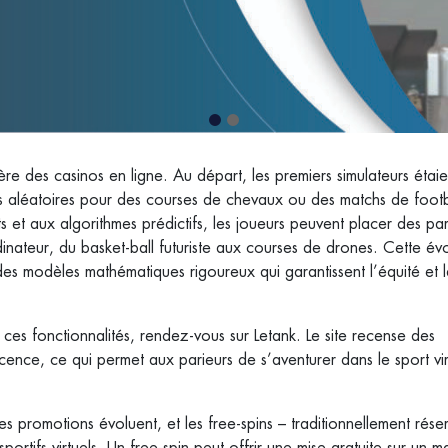
ière des casinos en ligne. Au départ, les premiers simulateurs étai
ts aléatoires pour des courses de chevaux ou des matchs de footb
 et aux algorithmes prédictifs, les joueurs peuvent placer des par
nateur, du basket‑ball futuriste aux courses de drones. Cette évo
des modèles mathématiques rigoureux qui garantissent l’équité et 
ces fonctionnalités, rendez‑vous sur Letank. Le site recense des
cence, ce qui permet aux parieurs de s’aventurer dans le sport vir
 Les promotions évoluent, et les free‑spins – traditionnellement rés
ortifs virtuels. Un free‑spin peut offrir une mise gratuite sur un 