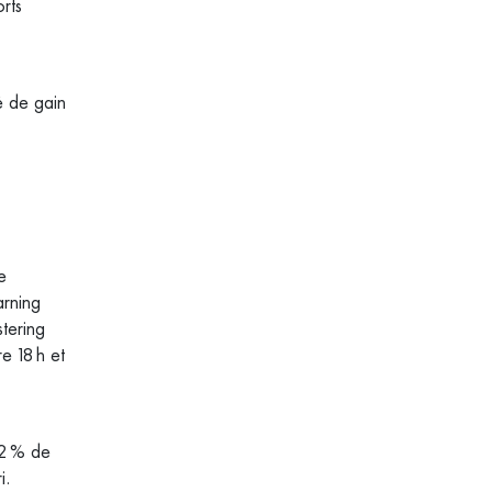
rts
é de gain
e
arning
tering
e 18 h et
82 % de
i.