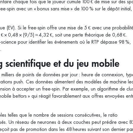
ntaire chaque fois que le joueur cumule 100 € de mise sur des spo
ee‑spin avec un « bonus sans mise » de 100 % sur le dépôt initial,
due (EV). Si le free‑spin offre une mise de 5 € avec une probabilit
€ × 0,48 × (9/5) ≈ 4,32 €, soit une perte théorique de 0,68 €.
a‑science pour identifier les événements où le RTP dépasse 98 %,
.
ng scientifique et du jeu mobile
 milliers de points de données par jour : heure de connexion, typ
fications push. Ces données alimentent des modèles de machine le
nsion à accepter un free‑spin. Par exemple, un algorithme de clus
obile bettors » qui réagit favorablement aux offres envoyées entr
bles telles que le nombre de sessions consécutives, le ratio
ilisés. Un réseau de neurones à deux couches peut prédire avec 
 reçoit pas de promotion dans les 48 heures suivant son dernier par