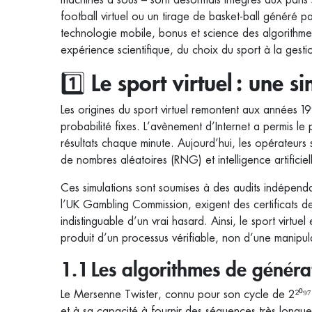
football virtuel ou un tirage de basket‑ball généré pa
technologie mobile, bonus et science des algorith
expérience scientifique, du choix du sport à la gesti
1️⃣ Le sport virtuel : une s
Les origines du sport virtuel remontent aux années 199
probabilité fixes. L’avènement d’Internet a permis le
résultats chaque minute. Aujourd’hui, les opérateur
de nombres aléatoires (RNG) et intelligence artificie
Ces simulations sont soumises à des audits indépend
l’UK Gambling Commission, exigent des certificats de
indistinguable d’un vrai hasard. Ainsi, le sport virtu
produit d’un processus vérifiable, non d’une manipul
1.1 Les algorithmes de générat
Le Mersenne Twister, connu pour son cycle de 2²⁰⁹⁷‑1,
et à sa capacité à fournir des séquences très longue