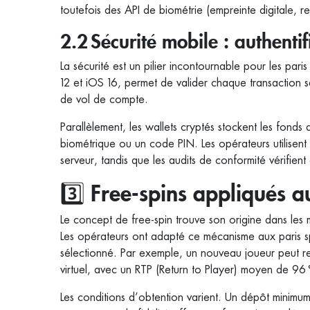
toutefois des API de biométrie (empreinte digitale, r
2.2 Sécurité mobile : authenti
La sécurité est un pilier incontournable pour les par
12 et iOS 16, permet de valider chaque transaction s
de vol de compte.
Parallèlement, les wallets cryptés stockent les fonds
biométrique ou un code PIN. Les opérateurs utilisent
serveur, tandis que les audits de conformité vérifient
3️⃣ Free‑spins appliqués au
Le concept de free‑spin trouve son origine dans les m
Les opérateurs ont adapté ce mécanisme aux paris spo
sélectionné. Par exemple, un nouveau joueur peut rec
virtuel, avec un RTP (Return to Player) moyen de 96 
Les conditions d’obtention varient. Un dépôt minimum