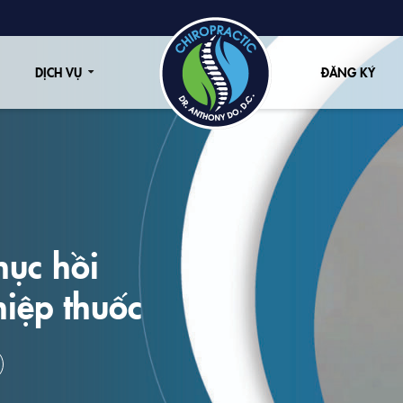
DỊCH VỤ
ĐĂNG KÝ
hục hồi
hiệp thuốc