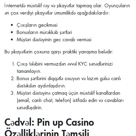
İnternetdə müxtəlif rəy və şikayətlər tapmaq olar. Oyunçuların
ən çox verdiyi şikayətlər ümumilikdə aşağıdakılardır:
Çıxışların gecikməsi
Bonusların mürəkkəb şərtləri
Müştəri dəstəyinin gec cavab verməsi
Bu şikayətlərin çoxuna qarşı praktiki yanaşma belədir:
Çıxış tələbini verməzdən əvvəl KYC sənədlərinizi
tamamlayın.
Bonus şərtlərini diqqətlə oxuyun və lazım gəlsə canlı
dəstəkdən aydınlaşdırın.
Müştəri dəstəyinə çatmaq üçün müxtəlif kanallardan
(email, canlı chat, telefon) istifadə edin və cavabları
sənədləşdirin.
Cədvəl: Pin up Casino
Özəlliklərinin Təmsili