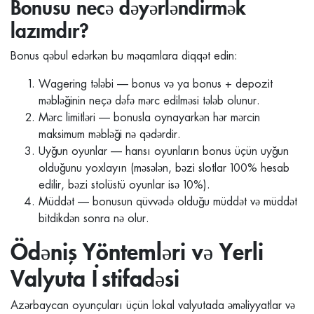
Bonusu necə dəyərləndirmək
lazımdır?
Bonus qəbul edərkən bu məqamlara diqqət edin:
Wagering tələbi — bonus və ya bonus + depozit
məbləğinin neçə dəfə mərc edilməsi tələb olunur.
Mərc limitləri — bonusla oynayarkən hər mərcin
maksimum məbləği nə qədərdir.
Uyğun oyunlar — hansı oyunların bonus üçün uyğun
olduğunu yoxlayın (məsələn, bəzi slotlar 100% hesab
edilir, bəzi stolüstü oyunlar isə 10%).
Müddət — bonusun qüvvədə olduğu müddət və müddət
bitdikdən sonra nə olur.
Ödəniş Yöntemləri və Yerli
Valyuta İstifadəsi
Azərbaycan oyunçuları üçün lokal valyutada əməliyyatlar və