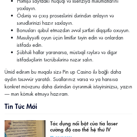
Həmişə saytdakı hüquqi və lisenziya məlumatlarını
yoxlayın.
Ödəniş və çıxış proseslərini dərindən anlayın və
sənədlərinizi hazır saxlayın.
Bonusları qəbul etməzdən əvvəl şərtləri diqqətlə oxuyun.
Məsuliyyətli oyun üçün limitlər təyin edin və onlardan
istifadə edin.
Şübhəli hallar yaranarsa, müstəqil rəylərə və digər
istifadəçilərin təcrübələrinə nəzər salın.
Ümid edirəm bu məqalə sizə Pin up Casino ilə bağlı daha
aydın təsəvvür yaratdı. Suallarınız varsa və ya hansısa
konkret mövzunu daha dərindən öyrənmək istəyirsinizsə, yazın
— mən kömək etməyə hazıram.
Tin Tức Mới
Tác dụng nổi bật của tia laser
cường độ cao thế hệ thứ IV