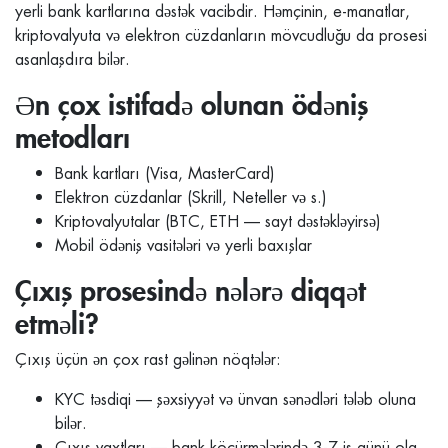
yerli bank kartlarına dəstək vacibdir. Həmçinin, e-manatlar,
kriptovalyuta və elektron cüzdanların mövcudluğu da prosesi
asanlaşdıra bilər.
Ən çox istifadə olunan ödəniş
metodları
Bank kartları (Visa, MasterCard)
Elektron cüzdanlar (Skrill, Neteller və s.)
Kriptovalyutalar (BTC, ETH — sayt dəstəkləyirsə)
Mobil ödəniş vasitələri və yerli baxışlar
Çıxış prosesində nələrə diqqət
etməli?
Çıxış üçün ən çox rast gəlinən nöqtələr:
KYC təsdiqi — şəxsiyyət və ünvan sənədləri tələb oluna
bilər.
Çıxış vaxtları — bank köçürmələrində 3-7 iş günü ola