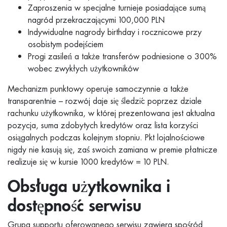
Zaproszenia w specjalne turnieje posiadające sumą
nagród przekraczającymi 100,000 PLN
Indywidualne nagrody birthday i rocznicowe przy
osobistym podejściem
Progi zasileń a także transferów podniesione o 300%
wobec zwykłych użytkowników
Mechanizm punktowy operuje samoczynnie a także
transparentnie – rozwój daje się śledzić poprzez dziale
rachunku użytkownika, w której prezentowana jest aktualna
pozycja, suma zdobytych kredytów oraz lista korzyści
osiągalnych podczas kolejnym stopniu. Pkt lojalnościowe
nigdy nie kasują się, zaś swoich zamiana w premie płatnicze
realizuje się w kursie 1000 kredytów = 10 PLN.
Obsługa użytkownika i
dostępność serwisu
Grupa supportu oferowanego serwisu zawiera spośród