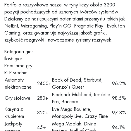
Portfolio rozrywkowe naszej witryny liczy około 3200
pozycji pochodzących od uznanych twórców systemów.
Działamy ze następującymi potentatami przemysłu takich jak
NetEnt, Microgaming, Play’n GO, Pragmatic Play i Evolution
Gaming, oraz gwarantuje najwyższą jakość grafiki,
szybkość rozgrywki i nowoczesne systemy rozrywek.
Kategoria gier
Ilość gier
Popularne gry
RTP średnie
Automaty
Book of Dead, Starburst,
2400+
96.2%
elektroniczne
Gonzo’s Quest
Blackjack Multihand, Roulette
Gry stołowe
280+
98.5%
Pro, Baccarat
Kasyna z
Live Mega Roulette,
320+
97.8%
krupierem
Monopoly Live, Crazy Time
Jackpoty
Mega Moolah, Divine
45+
94.1%
rosnące
Fortune, Hall of Gods