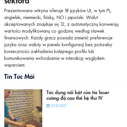
Prezentowana witryna oferuje 18 języków UI, w tym PL,
angielski, niemiecki, fińską, NO i japoński. Walut
akceptowanych znajduje się 12, z automatyczną konwersją
wartości modyfikowaną co godzinę według stawek
finansowych. Każdy gracz posiada zmienić preferencje
języka oraz waluty w panelu konfiguracji bez potrzeby
konieczności zakładania kolejnego profilu lub
komunikowania wchodzenia w interakcję względem
wsparciem.
Tin Tức Mới
Tác dụng nổi bật của tia laser
cường độ cao thế hệ thứ IV
23-12-2021