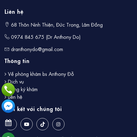
Liên hệ
68 Thôn Ninh Thiện, Đức Trọng, Lâm Đồng
0974 845 675 (Dr Anthony Do)
dranthonydo@gmail.com
Thông tin
Về phòng khám bs Anthony Đỗ
Dịch vụ
Đăng ký khám
Liên hệ
Liên kết với chúng tôi