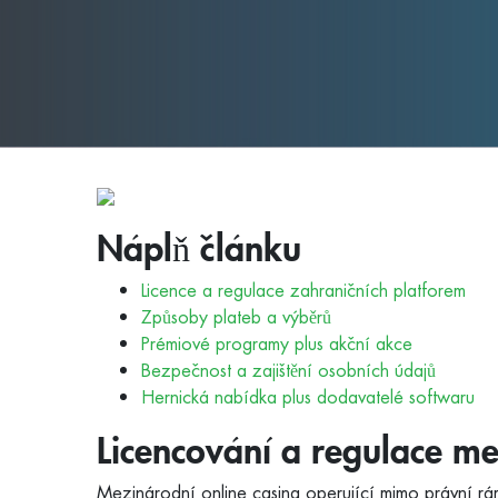
Náplň článku
Licence a regulace zahraničních platforem
Způsoby plateb a výběrů
Prémiové programy plus akční akce
Bezpečnost a zajištění osobních údajů
Hernická nabídka plus dodavatelé softwaru
Licencování a regulace m
Mezinárodní online casina operující mimo právní r