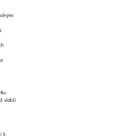
volnými
i
ch
 a
tku
ž slabší
í k