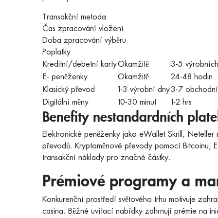
Transakční metoda
Čas zpracování vložení
Doba zpracování výběru
Poplatky
Kreditní/debetní karty
Okamžitě
3-5 výrobníc
E- peněženky
Okamžitě
24-48 hodin
Klasický převod
1-3 výrobní dny
3-7 obchodní
Digitální měny
10-30 minut
1-2 hrs
Benefity nestandardních plat
Elektronické peněženky jako eWallet Skrill, Neteller
převodů. Kryptoměnové převody pomocí Bitcoinu, Eth
transakční náklady pro značné částky.
Prémiové programy a mar
Konkurenční prostředí světového trhu motivuje zahr
casina. Běžné uvítací nabídky zahrnují prémie na in