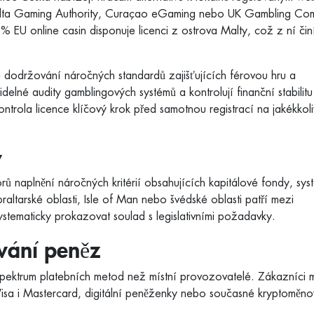
alta Gaming Authority, Curaçao eGaming nebo UK Gambling Com
% EU online casin disponuje licenci z ostrova Malty, což z ní čin
e dodržování náročných standardů zajišťujících férovou hru a
elné audity gamblingových systémů a kontrolují finanční stabilitu
trola licence klíčový krok před samotnou registrací na jakékkoli
y
ů naplnění náročných kritérií obsahujících kapitálové fondy, sys
ltarské oblasti, Isle of Man nebo švédské oblasti patří mezi
systematicky prokazovat soulad s legislativními požadavky.
vání peněz
í spektrum platebních metod než místní provozovatelé. Zákazníci
Visa i Mastercard, digitální peněženky nebo současné kryptoměn