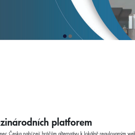
ezinárodních platforem
ámec Česka nabízejí hráčům alternativu k lokálně regulovaným w