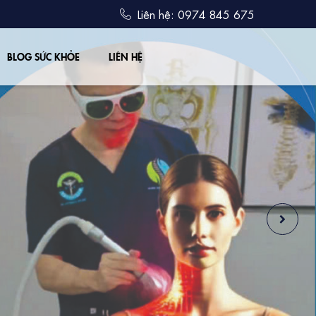
Liên hệ: 0974 845 675
BLOG SỨC KHỎE
LIÊN HỆ