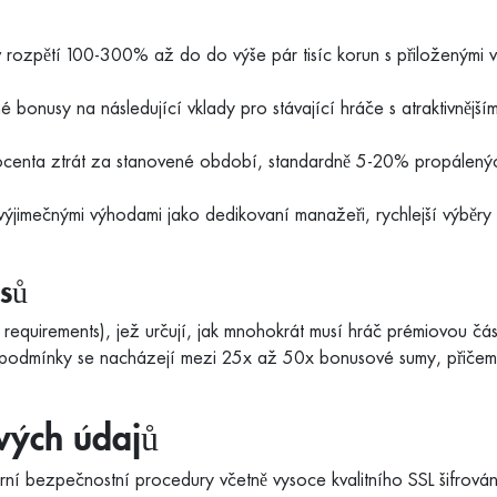
v rozpětí 100-300% až do do výše pár tisíc korun s přiloženými 
é bonusy na následující vklady pro stávající hráče s atraktivnějším
centa ztrát za stanovené období, standardně 5-20% propálený
výjimečnými výhodami jako dedikovaní manažeři, rychlejší výběry
sů
quirements), jež určují, jak mnohokrát musí hráč prémiovou čás
ní podmínky se nacházejí mezi 25x až 50x bonusové sumy, přičem
ivých údajů
erní bezpečnostní procedury včetně vysoce kvalitního SSL šifrován