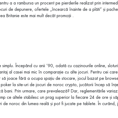
tru a a rambursa un procent pe pierderile realizat prin intermedi
e jocuri de depunere, ofertele „încearcă înainte de a plăti” și pach
ea Britanie este mai mult decât promoții .
te simplu. Începând cu anii ’90, odată cu cazinourile online, slotur
vantaj al casei mai mic în comparație cu alte jocuri. Pentru cei care
or să joace fără a ocupa spațiu de stocare, jocul bazat pe brows
oker la site-uri de jocuri de noroc crypto, jucătorii încep să înț
ză bani. Prin urmare, care prevalează? Dar, reglementările varia
timp ce altele stabilesc un prag superior la fiecare 24 de ore și 
 de noroc din lumea reală și pot fi jucate pe tablete. În curând, j