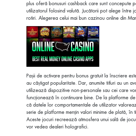
plus oferă bonusuri cashback care sunt concepute pen
utilizatorul folosind valută. Jucătorii pot alege într
rotiri. Alegerea celui mai bun cazinou online din Mar
Pașii de activare pentru bonus gratuit la înscriere es
au câștigat popularitate. Dar, anumite titluri au un a
utilizează dispozitive non-personale sau cei care v
funcționează în continuare bine. De la platforme de p
că datele lor comportamentale de utilizator valorea
serie de platforme mențin valori minime de plată, în 
Aceste jocuri recreează atmosfera unui sală de jocuri
vor vedea dealeri holografici.