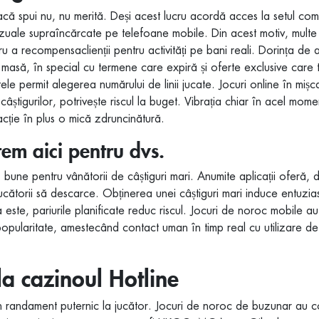
acă spui nu, nu merită. Deși acest lucru acordă acces la setul co
izuale supraîncărcate pe telefoane mobile. Din acest motiv, multe
 a recompensaclienții pentru activități pe bani reali. Dorința de 
 masă, în special cu termene care expiră și oferte exclusive care 
 altele permit alegerea numărului de linii jucate. Jocuri online în miș
știgurilor, potrivește riscul la buget. Vibrația chiar în acel mome
cție în plus o mică zdruncinătură.
em aici pentru dvs.
 bune pentru vânătorii de câștiguri mari. Anumite aplicații oferă, 
cătorii să descarce. Obținerea unei câștiguri mari induce entuzia
 este, pariurile planificate reduc riscul. Jocuri de noroc mobile a
 popularitate, amestecând contact uman în timp real cu utilizare de
a cazinoul Hotline
 un randament puternic la jucător. Jocuri de noroc de buzunar au 