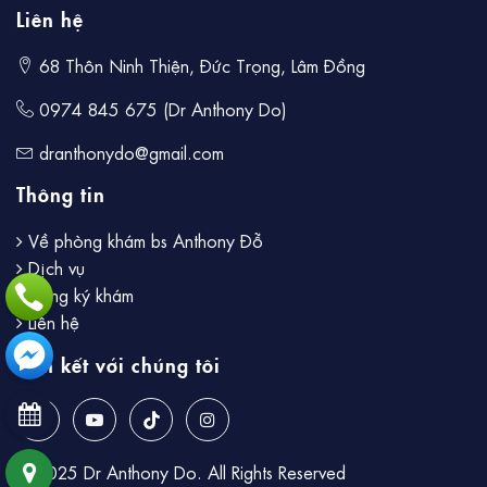
Liên hệ
68 Thôn Ninh Thiện, Đức Trọng, Lâm Đồng
0974 845 675 (Dr Anthony Do)
dranthonydo@gmail.com
Thông tin
Về phòng khám bs Anthony Đỗ
Dịch vụ
Đăng ký khám
Liên hệ
Liên kết với chúng tôi
© 2025 Dr Anthony Do. All Rights Reserved