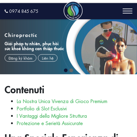
0974 845 675
Chiropractic
Giải pháp tự nhiên, phục hồi
sức khoẻ không can thiệp thuốc
Đăng ký khám
Liên hệ
Contenuti
La Nostra Unica Vivenza di Gioco Premium
Portfolio di Slot Esclusivi
I Vantaggi della Migliore Struttura
Protezione e Serietà Assicurate