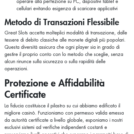
operare alla perfezione su PC, dispositivi tablet e
cellulari evitando esigenza di scaricare applicativi
Metodo di Transazioni Flessibile
Great Slots accetta molteplici modalità di transazione, dalle
tessere di debito classiche alle monete digitali più popolari.
Questa diversità assicura che ogni player sia in grado di
gestire il proprio conto con lo metodo che sceglie, senza
alcun rinunce sulla sicurezza o sulla rapidità delle
operazioni.
Protezione e Affidabilità
Certificate
La fiducia costituisce il pilastro su cui abbiamo edificato il
migliore casinò. Funzioniamo con permesso valida emessa
da autorità certificate a livello globale, esponiamo i nostri
esclusivi sistemi ad verifiche indipendenti costanti e