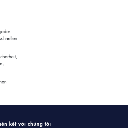
 jedes
schnellen
icherheit,
s,
enen
iên kết với chúng tôi