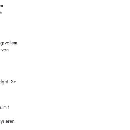
er
e
ngsvollem
b von
udget. So
limit
lysieren