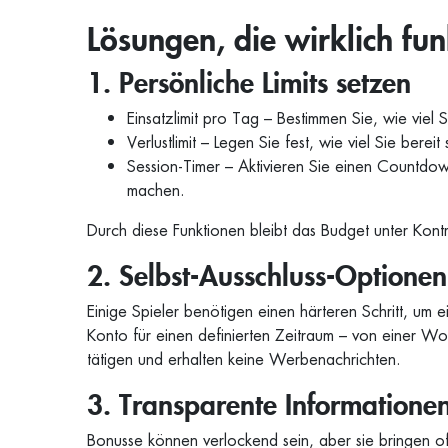
Lösungen, die wirklich fun
1. Persönliche Limits setzen
Einsatzlimit pro Tag – Bestimmen Sie, wie viel 
Verlustlimit – Legen Sie fest, wie viel Sie berei
Session‑Timer – Aktivieren Sie einen Countdown
machen.
Durch diese Funktionen bleibt das Budget unter Kontro
2. Selbst‑Ausschluss-Optionen
Einige Spieler benötigen einen härteren Schritt, um 
Konto für einen definierten Zeitraum – von einer W
tätigen und erhalten keine Werbenachrichten.
3. Transparente Informatione
Bonusse können verlockend sein, aber sie bringen of