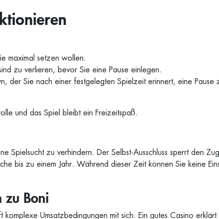
ktionieren
Sie maximal setzen wollen.
t sind zu verlieren, bevor Sie eine Pause einlegen.
, der Sie nach einer festgelegten Spielzeit erinnert, eine Pause 
lle und das Spiel bleibt ein Freizeitspaß.
eine Spielsucht zu verhindern. Der Selbst‑Ausschluss sperrt den Z
oche bis zu einem Jahr. Während dieser Zeit können Sie keine Ein
n zu Boni
t komplexe Umsatzbedingungen mit sich. Ein gutes Casino erklärt