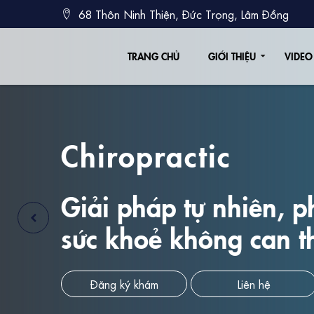
68 Thôn Ninh Thiện, Đức Trọng, Lâm Đồng
TRANG CHỦ
GIỚI THIỆU
VIDEO
Chiropractic
Giải pháp tự nhiên, p
sức khoẻ không can t
Đăng ký khám
Liên hệ