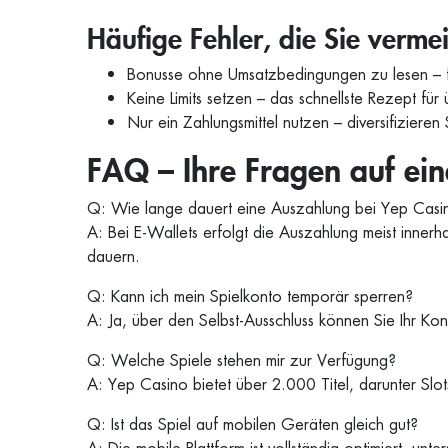
Häufige Fehler, die Sie vermei
Bonusse ohne Umsatzbedingungen zu lesen – fü
Keine Limits setzen – das schnellste Rezept für
Nur ein Zahlungsmittel nutzen – diversifizieren
FAQ – Ihre Fragen auf ein
Q: Wie lange dauert eine Auszahlung bei Yep Casi
A: Bei E‑Wallets erfolgt die Auszahlung meist inne
dauern.
Q: Kann ich mein Spielkonto temporär sperren?
A: Ja, über den Selbst‑Ausschluss können Sie Ihr Ko
Q: Welche Spiele stehen mir zur Verfügung?
A: Yep Casino bietet über 2.000 Titel, darunter Slot
Q: Ist das Spiel auf mobilen Geräten gleich gut?
A: Die mobile Plattform ist vollständig optimiert, un