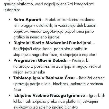
gaming platformo. Med najpriljubljenejšimi kategorijami
izstopajo:
– Preteklost kombinira moderno
Retro Aparati
tehnologijo v avtomatih, ki vzdržujejo duh klasičnih
objektov, vendar zagotavljajo popolnoma jasno
grafiko in nemoteno igranje
–
Digitalni Sloti z Modernimi Funkcijami
Razširjajoči divlje ikone, padajoče dobički in
stopenjske nagradno faze, ki stopnjujejo napetost
– Premije, ki
Progresivni Glavni Dobički
naraščajo z posameznim zavrtljajo in segajo večkrat
milijon evro zneske
– Resnični dealerji
Tabletop Igre v Realnem Času
upravляją partije rulete, blackjack, bakarata v realnem
času
– Igre, ki jih
Izključne Vsebine Našega Igralnice
lahko našli izključno preko naši platformi, ustvarjeni
ekskluzivno za spletno igralno članstvo