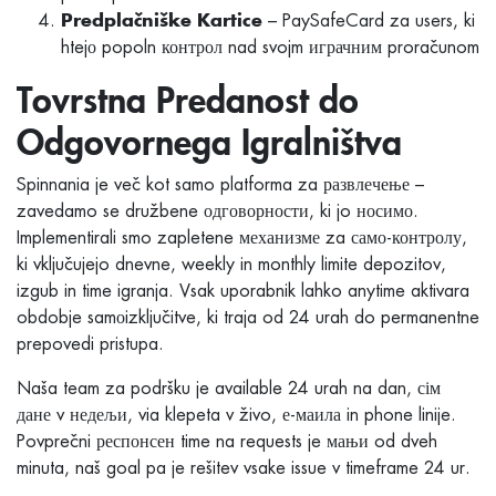
– PaySafeCard za users, ki
Predplačniške Kartice
htejо popoln контрол nad svojm играчним proračunom
Tovrstna Predanost do
Odgovornega Igralništva
Spinnania je več kot samo platforma za развлечење –
zavedamo se družbene одговорности, ki jo носимо.
Implementirali smo zapletene механизме za само-контролу,
ki vključujejo dnevne, weekly in monthly limite depozitov,
izgub in time igranja. Vsak uporabnik lahko anytime aktivara
obdobje samоizključitve, ki traja od 24 urah do permanentne
prepovedi pristupa.
Naša team za podršku je available 24 urah na dan, сім
дане v недељи, via klepeta v živo, е-маила in phone linije.
Povprečni респонсен time na requests je мањи od dveh
minuta, naš goal pa je rešitev vsake issue v timeframe 24 ur.