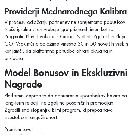
Providerji Mednarodnega Kalibra
V procesu odločanju partnerjev ne sprejemamo popustkov.
Naša igralna stran vsebuje igre priznanih imen kot so
Pragmatic Play, Evolution Gaming, NetEnt, Ygdrasil in Playn
GO. Vsak měsíc položimo vmesno 30 in 50 novejših vsebin,
kar jamči, da platformna ponudba ohrani aktualna in
privlačna.
Model Bonusov in Ekskluzivni
Nagrade
Platformni approach do bonusiranja uporabnikov bazira na
long-term relaciji, ne zgolj na posamičnih promocijah.
Zgradili smo stopenjski Elitni program, ki prepoznava
zvestobo in angažiranost.
Premium Level