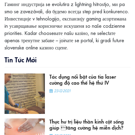
Гаминг индустрија se evolutira z lightning hitrostjo, ми pa
smo se zavezávali, da будемо всегда step pred konkurenco.
Инвестиције v tehnologijo, експанзију gaming асортимана
in усаврщавање корисничке искушеня so naše codzienne
priorities. Kadar chooseвате našu казіно, ne selectате
apenas тренутне забаве – joinате se portal, ki gradi future
slovenske online казино сцене.
Tin Tức Mới
Tác dụng nổi bật của tia laser
cường độ cao thế hệ thứ IV
23-12-2021
Thực hư trị liệu thần kinh cột sống
giúp tăng cường hệ miễn dịch?