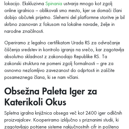
lokacijo. Ekskluzivna
Spinania
ustvarja mnogo kot zgolj
online igralnico – oblikovali smo mesto, kjer se domači člani
dobijo občutek prijetno. Sleherni del platformne storitve je bil
skrbno zasnovan z fokusom na lokalne navade, želje in
narodne značilnosti.
Operiramo z legalno certifikatom Urada RS za odvračanje
čiščenja sredstev in kontrolo igranja na srečo, kar zagotavlja
absolutno skladnost z zakonodajo Republike RS. Ta
zakonski struktura ne pomeni zgolj formalnosti – gre za
osnovno nezlomljivo zavezanost do odprtosti in zaščite
posameznega člana, ki se nam včlani.
Obsežna Paleta Iger za
Katerikoli Okus
Spletna igralna knjižnica obsega več kot 2400 iger odličnih
proizvajalcev. Kooperiramo izključno s priznanimi studii, ki
zagotavljajo potrjene sisteme nakjučnostnih cifr in pošteno