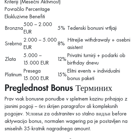
Kriteriji (Mesečni Aktivnost)
Povračilo Percentage
Ekskluzivne Benefiti
500 – 2.000
Bronzna
5%
Tedenski bonusni vrtljaji
EUR
2.000 – 5.000
Hitrejše withdrawaly + osebni
Srebrna
8%
EUR
asistent
5.000 –
Privatni turnirji + podarki ob
Zlata
12%
15.000 EUR
birthday dnevu
Presega
Elitni events + individualni
Platinum
15%
15.000 EUR
bonus paketi
Preglednost Bonus Терминих
Prav vsak bonusne ponudbe v spletnem kazinu prihajajo z
jasnimi pogoji – без skrijen paragrafov ali kompleksnih
pogojev. Условъя za odstranitev so stalno видљи before
aktywacijo bonus, normalen wagering pa je postavljen na
smiselnih 35-kratnik nagradnega amount.