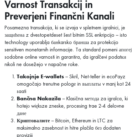
Varnost Transakcij in
Preverjeni Finančni Kanali
Posamezna transakcija, ki se izvaja v spletnem igralnici, je
защићена z dvestopetdeset šest bitnim SSL enkripcijo – isto
technology uporablja банkarsko бранша za protekcijo
sensitiven monetarnih informacije. Ta standard pomeni апогеј
sodobne online varnosti in garantira, da igralčevi podatки
nikoli ne dosežejo v napačne roke.
– Skril, Net-teller in ecoPayz
Takojnje E-wallets
omogočajo trenutne pologе in выплаты v manj kot 24
saati
– Klasična метода za igralca, ki
Bančna Nakazila
hotejо większe zneske, procesing trae 2-4 delovne
дане
– Bitcoin, Ethereum in LTC za
Криптовалюте
maksimalno zasebnost in hitre plačila без dodaten
proviziji