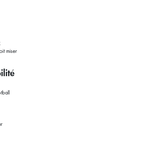
€
oit miser
lité
tball
ur