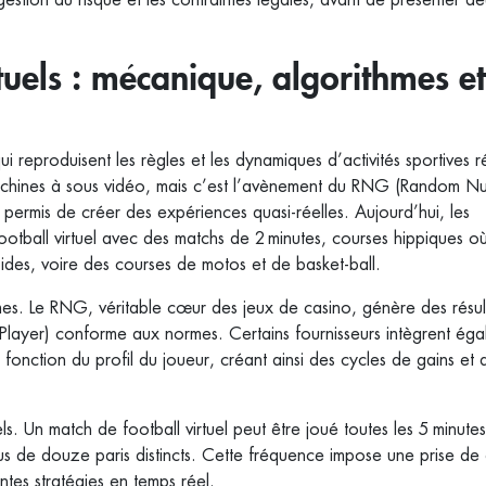
tuels : mécanique, algorithmes et
qui reproduisent les règles et les dynamiques d’activités sportives r
achines à sous vidéo, mais c’est l’avènement du RNG (Random N
permis de créer des expériences quasi‑réelles. Aujourd’hui, les
football virtuel avec des matchs de 2 minutes, courses hippiques 
ides, voire des courses de motos et de basket‑ball.
mes. Le RNG, véritable cœur des jeux de casino, génère des résul
o Player) conforme aux normes. Certains fournisseurs intègrent ég
é en fonction du profil du joueur, créant ainsi des cycles de gains et
ls. Un match de football virtuel peut être joué toutes les 5 minutes
lus de douze paris distincts. Cette fréquence impose une prise de
entes stratégies en temps réel.