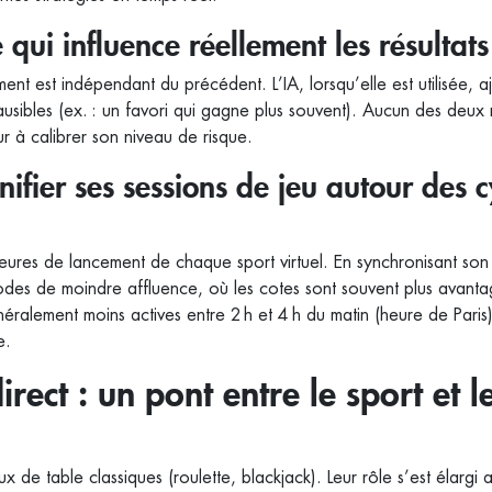
 qui influence réellement les résultats
ent est indépendant du précédent. L’IA, lorsqu’elle est utilisée, aj
lausibles (ex. : un favori qui gagne plus souvent). Aucun des deux 
r à calibrer son niveau de risque.
ifier ses sessions de jeu autour des c
 heures de lancement de chaque sport virtuel. En synchronisant son
iodes de moindre affluence, où les cotes sont souvent plus avant
néralement moins actives entre 2 h et 4 h du matin (heure de Paris)
e.
irect : un pont entre le sport et l
ux de table classiques (roulette, blackjack). Leur rôle s’est élargi 