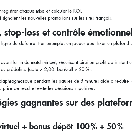
nregistrer chaque mise et calculer le ROI.
signalent les nouvelles promotions sur les sites français.
, stop‑loss et contrôle émotionne
re ligne de défense. Par exemple, un joueur peut fixer un plafond 
vant la fin du match virtuel, sécurisant ainsi un profit ou limitant 
ères prédéfinis (cote > 2,00, bankroll > 20 %).
 diaphragmatique pendant les pauses de 5 minutes aide à réduire le 
prise de recul et évite les décisions impulsives.
tégies gagnantes sur des platefo
l virtuel + bonus dépôt 100 % + 50 %