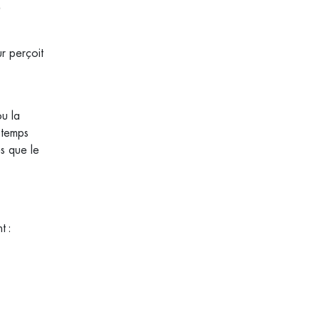
e
r perçoit
ou la
n temps
es que le
t :