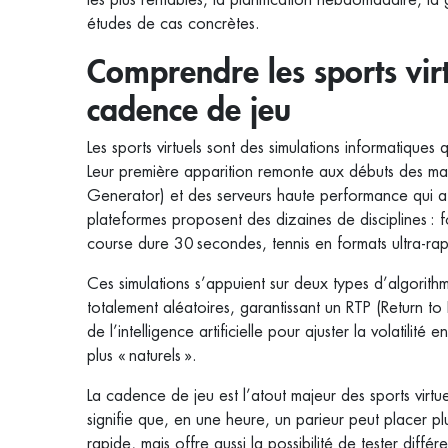
études de cas concrètes.
Comprendre les sports vir
cadence de jeu
Les sports virtuels sont des simulations informatiques 
Leur première apparition remonte aux débuts des m
Generator) et des serveurs haute performance qui a 
plateformes proposent des dizaines de disciplines : 
course dure 30 secondes, tennis en formats ultra‑rap
Ces simulations s’appuient sur deux types d’algorith
totalement aléatoires, garantissant un RTP (Return t
de l’intelligence artificielle pour ajuster la volatilit
plus « naturels ».
La cadence de jeu est l’atout majeur des sports virtue
signifie que, en une heure, un parieur peut placer p
rapide, mais offre aussi la possibilité de tester différ