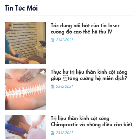
Tin Tức Mới
Tác dụng nổi bật của tia laser
cường độ cao thế hệ thứ IV
23-12-2021
Thực hư trị liệu thần kinh cột sống
giúp tăng cường hệ miễn dịch?
23-12-2021
Trị liệu thần kinh cột sống
Chiropractic và những điều cần biết
23-12-2021