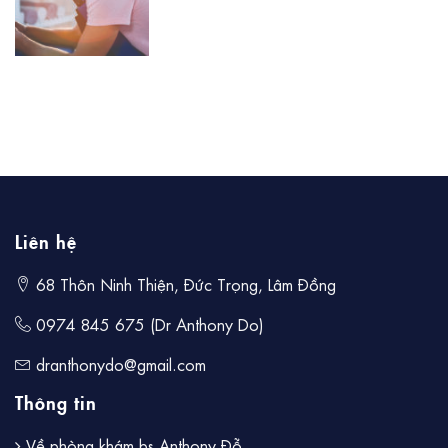
Liên hệ
68 Thôn Ninh Thiện, Đức Trọng, Lâm Đồng
0974 845 675 (Dr Anthony Do)
dranthonydo@gmail.com
Thông tin
Về phòng khám bs Anthony Đỗ