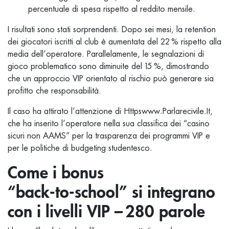
percentuale di spesa rispetto al reddito mensile.
I risultati sono stati sorprendenti. Dopo sei mesi, la retention
dei giocatori iscritti al club è aumentata del 22 % rispetto alla
media dell’operatore. Parallelamente, le segnalazioni di
gioco problematico sono diminuite del 15 %, dimostrando
che un approccio VIP orientato al rischio può generare sia
profitto che responsabilità.
Il caso ha attirato l’attenzione di Httpswww.Parlarecivile.It,
che ha inserito l’operatore nella sua classifica dei “casino
sicuri non AAMS” per la trasparenza dei programmi VIP e
per le politiche di budgeting studentesco.
Come i bonus
“back‑to‑school” si integrano
con i livelli VIP – 280 parole