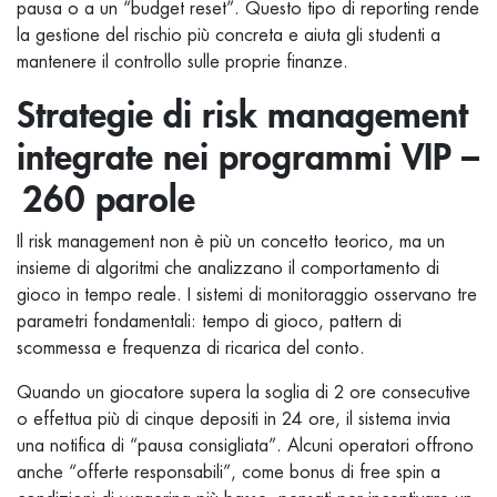
pausa o a un “budget reset”. Questo tipo di reporting rende
la gestione del rischio più concreta e aiuta gli studenti a
mantenere il controllo sulle proprie finanze.
Strategie di risk management
integrate nei programmi VIP –
260 parole
Il risk management non è più un concetto teorico, ma un
insieme di algoritmi che analizzano il comportamento di
gioco in tempo reale. I sistemi di monitoraggio osservano tre
parametri fondamentali: tempo di gioco, pattern di
scommessa e frequenza di ricarica del conto.
Quando un giocatore supera la soglia di 2 ore consecutive
o effettua più di cinque depositi in 24 ore, il sistema invia
una notifica di “pausa consigliata”. Alcuni operatori offrono
anche “offerte responsabili”, come bonus di free spin a