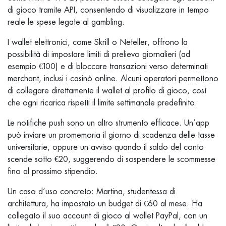
di gioco tramite API, consentendo di visualizzare in tempo
reale le spese legate al gambling.
I wallet elettronici, come Skrill o Neteller, offrono la
possibilità di impostare limiti di prelievo giornalieri (ad
esempio €100) e di bloccare transazioni verso determinati
merchant, inclusi i casinò online. Alcuni operatori permettono
di collegare direttamente il wallet al profilo di gioco, così
che ogni ricarica rispetti il limite settimanale predefinito.
Le notifiche push sono un altro strumento efficace. Un’app
può inviare un promemoria il giorno di scadenza delle tasse
universitarie, oppure un avviso quando il saldo del conto
scende sotto €20, suggerendo di sospendere le scommesse
fino al prossimo stipendio.
Un caso d’uso concreto: Martina, studentessa di
architettura, ha impostato un budget di €60 al mese. Ha
collegato il suo account di gioco al wallet PayPal, con un