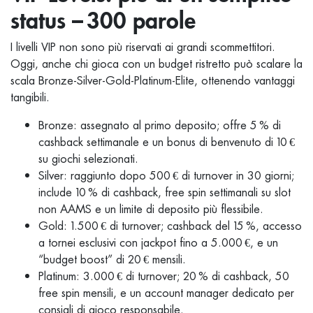
status – 300 parole
I livelli VIP non sono più riservati ai grandi scommettitori.
Oggi, anche chi gioca con un budget ristretto può scalare la
scala Bronze‑Silver‑Gold‑Platinum‑Elite, ottenendo vantaggi
tangibili.
Bronze: assegnato al primo deposito; offre 5 % di
cashback settimanale e un bonus di benvenuto di 10 €
su giochi selezionati.
Silver: raggiunto dopo 500 € di turnover in 30 giorni;
include 10 % di cashback, free spin settimanali su slot
non AAMS e un limite di deposito più flessibile.
Gold: 1.500 € di turnover; cashback del 15 %, accesso
a tornei esclusivi con jackpot fino a 5.000 €, e un
“budget boost” di 20 € mensili.
Platinum: 3.000 € di turnover; 20 % di cashback, 50
free spin mensili, e un account manager dedicato per
consigli di gioco responsabile.