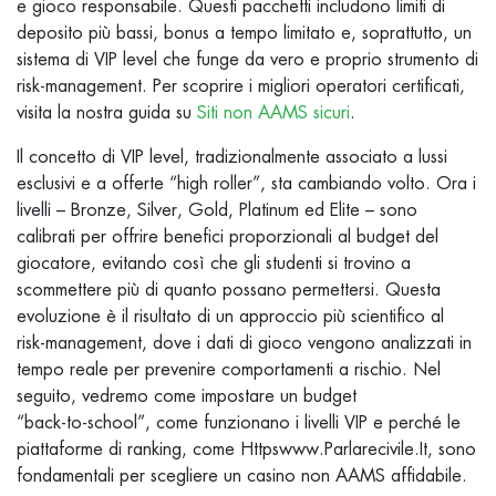
e gioco responsabile. Questi pacchetti includono limiti di
deposito più bassi, bonus a tempo limitato e, soprattutto, un
sistema di VIP level che funge da vero e proprio strumento di
risk‑management. Per scoprire i migliori operatori certificati,
visita la nostra guida su
Siti non AAMS sicuri
.
Il concetto di VIP level, tradizionalmente associato a lussi
esclusivi e a offerte “high roller”, sta cambiando volto. Ora i
livelli – Bronze, Silver, Gold, Platinum ed Elite – sono
calibrati per offrire benefici proporzionali al budget del
giocatore, evitando così che gli studenti si trovino a
scommettere più di quanto possano permettersi. Questa
evoluzione è il risultato di un approccio più scientifico al
risk‑management, dove i dati di gioco vengono analizzati in
tempo reale per prevenire comportamenti a rischio. Nel
seguito, vedremo come impostare un budget
“back‑to‑school”, come funzionano i livelli VIP e perché le
piattaforme di ranking, come Httpswww.Parlarecivile.It, sono
fondamentali per scegliere un casino non AAMS affidabile.