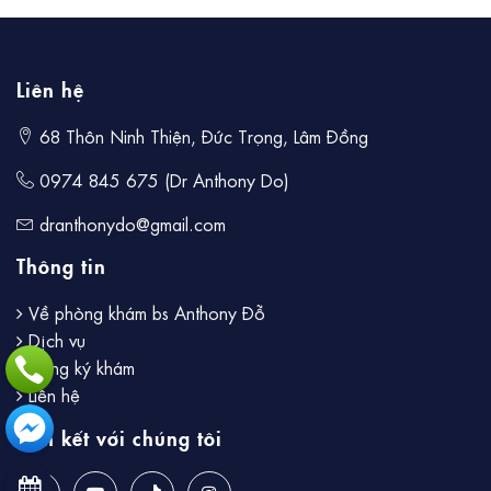
Liên hệ
68 Thôn Ninh Thiện, Đức Trọng, Lâm Đồng
0974 845 675 (Dr Anthony Do)
dranthonydo@gmail.com
Thông tin
Về phòng khám bs Anthony Đỗ
Dịch vụ
Đăng ký khám
Liên hệ
Liên kết với chúng tôi