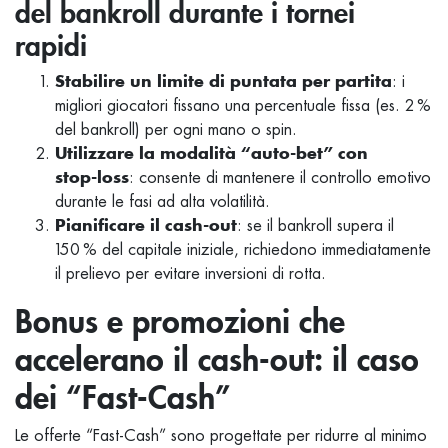
del bankroll durante i tornei
rapidi
: i
Stabilire un limite di puntata per partita
migliori giocatori fissano una percentuale fissa (es. 2 %
del bankroll) per ogni mano o spin.
Utilizzare la modalità “auto‑bet” con
: consente di mantenere il controllo emotivo
stop‑loss
durante le fasi ad alta volatilità.
: se il bankroll supera il
Pianificare il cash‑out
150 % del capitale iniziale, richiedono immediatamente
il prelievo per evitare inversioni di rotta.
Bonus e promozioni che
accelerano il cash‑out: il caso
dei “Fast‑Cash”
Le offerte “Fast‑Cash” sono progettate per ridurre al minimo