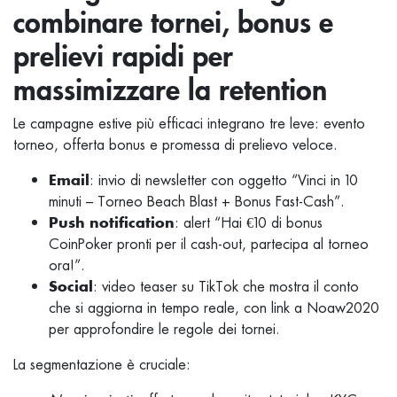
combinare tornei, bonus e
prelievi rapidi per
massimizzare la retention
Le campagne estive più efficaci integrano tre leve: evento
torneo, offerta bonus e promessa di prelievo veloce.
: invio di newsletter con oggetto “Vinci in 10
Email
minuti – Torneo Beach Blast + Bonus Fast‑Cash”.
: alert “Hai €10 di bonus
Push notification
CoinPoker pronti per il cash‑out, partecipa al torneo
ora!”.
: video teaser su TikTok che mostra il conto
Social
che si aggiorna in tempo reale, con link a Noaw2020
per approfondire le regole dei tornei.
La segmentazione è cruciale: