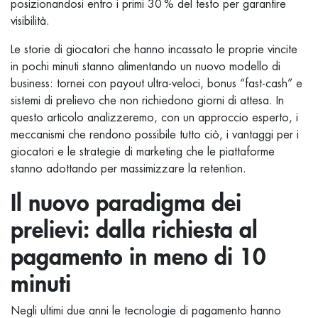
posizionandosi entro i primi 30 % del testo per garantire
visibilità.
Le storie di giocatori che hanno incassato le proprie vincite
in pochi minuti stanno alimentando un nuovo modello di
business: tornei con payout ultra‑veloci, bonus “fast‑cash” e
sistemi di prelievo che non richiedono giorni di attesa. In
questo articolo analizzeremo, con un approccio esperto, i
meccanismi che rendono possibile tutto ciò, i vantaggi per i
giocatori e le strategie di marketing che le piattaforme
stanno adottando per massimizzare la retention.
Il nuovo paradigma dei
prelievi: dalla richiesta al
pagamento in meno di 10
minuti
Negli ultimi due anni le tecnologie di pagamento hanno