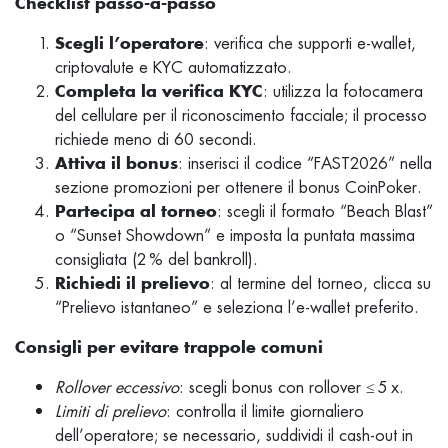
Checklist passo‑a‑passo
: verifica che supporti e‑wallet,
Scegli l’operatore
criptovalute e KYC automatizzato.
: utilizza la fotocamera
Completa la verifica KYC
del cellulare per il riconoscimento facciale; il processo
richiede meno di 60 secondi.
: inserisci il codice “FAST2026” nella
Attiva il bonus
sezione promozioni per ottenere il bonus CoinPoker.
: scegli il formato “Beach Blast”
Partecipa al torneo
o “Sunset Showdown” e imposta la puntata massima
consigliata (2 % del bankroll).
: al termine del torneo, clicca su
Richiedi il prelievo
“Prelievo istantaneo” e seleziona l’e‑wallet preferito.
Consigli per evitare trappole comuni
Rollover eccessivo
: scegli bonus con rollover ≤ 5 x.
Limiti di prelievo
: controlla il limite giornaliero
dell’operatore; se necessario, suddividi il cash‑out in