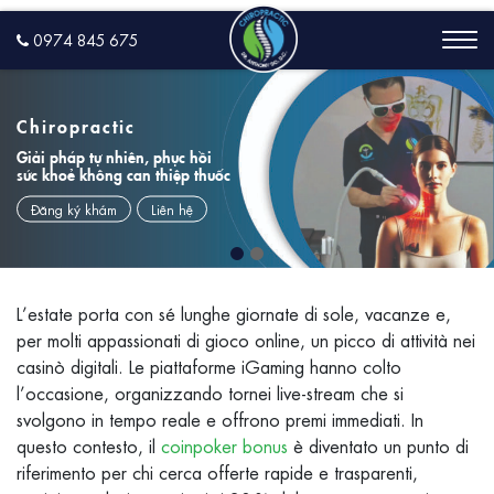
0974 845 675
Chiropractic
Giải pháp tự nhiên, phục hồi
sức khoẻ không can thiệp thuốc
Đăng ký khám
Liên hệ
L’estate porta con sé lunghe giornate di sole, vacanze e,
per molti appassionati di gioco online, un picco di attività nei
casinò digitali. Le piattaforme iGaming hanno colto
l’occasione, organizzando tornei live‑stream che si
svolgono in tempo reale e offrono premi immediati. In
questo contesto, il
coinpoker bonus
è diventato un punto di
riferimento per chi cerca offerte rapide e trasparenti,