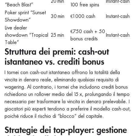
20 min
Instant‑cash
“Beach Blast”
100 free spins
Poker sprint “Sunset
30 min
€1 000 cash
Instant‑cash
Showdown”
Live dealer
€750 cash + 50
showdown “Tropical
25 min
Instant‑cash
bonus credits
Table”
Struttura dei premi: cash‑out
istantaneo vs. crediti bonus
I tornei con cash‑out istantaneo offrono la totalità della
vincita in denaro reale, eliminando qualsiasi requisito di
wagering. Al contrario, i tornei che includono crediti bonus
richiedono un rollover medio del 15 x, prolungando il tempo
necessario per trasformare la vincita in denaro prelevabile. I
giocatori più esperti tendono a preferire il modello cash‑out,
poiché riduce il rischio di “blocco” del capitale.
Strategie dei top‑player: gestione