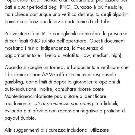
dati e audit periodici degli RNG. Curaçao è più flessibile,
ma richiede comunque una verifica dell’equità degli algoritmi
tramite certificazioni di terze parti come iTech Labs.
Per valutare l’equità, è consigliabile controllare la presenza
di certificati RNG sul sito dell’operatore. Questi documenti
mostrano i test di indipendenza, la frequenza di
aggiornamento e il livello di volatilità (low, medium, high).
Quando si sceglie un torneo, è fondamentale verificare che
il bookmaker non AAMS offra strumenti di responsible
gambling, come limiti di deposito giornalieri e opzioni di
auto‑esclusione. Inoltre, consultare risorse come
Manteniamociinformate può aiutare a identificare
rapidamente i
siti di scommesse non aams
più affidabili,
evitando piattaforme con recensioni negative o pratiche di
payout dubbie.
Altri suggerimenti di sicurezza includono: utilizzare