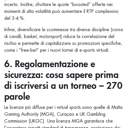
incerto. Inoltre, sfruttare le quote “boosted” offerte nei
momenti di alta volatilità può aumentare il RTP complessivo
del 3‑4 %.
Infine, diversificare le scommesse tra diverse discipline (corsa
di cavalli, basket, motorsport) riduce la correlazione del
rischio e permette di capitalizzare su promozioni specifiche,
come i “free‑bet” per i nuovi tornei di e‑sports virtuali.
6. Regolamentazione e
sicurezza: cosa sapere prima
di iscriversi a un torneo – 270
parole
Le licenze più diffuse per i virtual sports sono quelle di Malta
Gaming Authority (MGA), Curaçao e UK Gambling
Commission (UKGC). Una licenza MGA garantisce che
l’operatore rispetti standard di trasparenza, protezione dei