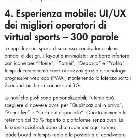
4. Esperienza mobile: UI/UX
dei migliori operatori di
virtual sports – 300 parole
Le app di virtual sports di successo condividono alcuni
principi di design. Il layout è minimalista: una barra inferiore
con icone per “Home”, “Tornei”, “Deposito” e “Profilo”. I
tempi di caricamento sono ottimizzati grazie a tecnologie
progressive web app (PWA), mantenendo la latenza sotto i
2 secondi anche su connessioni 3G.
Le notifiche push sono personalizzabili; l’utente può
scegliere di ricevere avvisi per “Qualificazioni in arrivo”,
“Bonus live” o “Cash‑out disponibile”. Questo aumenta la
retention del 35 % rispetto a piattaforme senza push. Le
funzioni social includono chat room per ogni torneo,
leaderboard in tempo reale e la possibilità di condividere