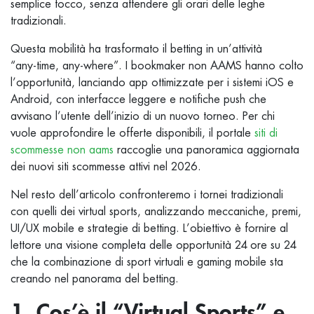
semplice tocco, senza attendere gli orari delle leghe
tradizionali.
Questa mobilità ha trasformato il betting in un’attività
“any‑time, any‑where”. I bookmaker non AAMS hanno colto
l’opportunità, lanciando app ottimizzate per i sistemi iOS e
Android, con interfacce leggere e notifiche push che
avvisano l’utente dell’inizio di un nuovo torneo. Per chi
vuole approfondire le offerte disponibili, il portale
siti di
scommesse non aams
raccoglie una panoramica aggiornata
dei nuovi siti scommesse attivi nel 2026.
Nel resto dell’articolo confronteremo i tornei tradizionali
con quelli dei virtual sports, analizzando meccaniche, premi,
UI/UX mobile e strategie di betting. L’obiettivo è fornire al
lettore una visione completa delle opportunità 24 ore su 24
che la combinazione di sport virtuali e gaming mobile sta
creando nel panorama del betting.
1. Cos’è il “Virtual Sports” e