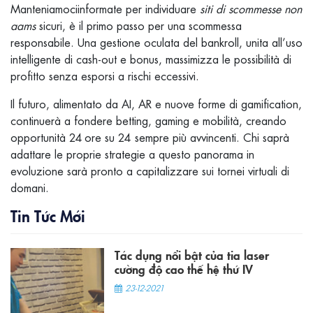
Manteniamociinformate per individuare
siti di scommesse non
aams
sicuri, è il primo passo per una scommessa
responsabile. Una gestione oculata del bankroll, unita all’uso
intelligente di cash‑out e bonus, massimizza le possibilità di
profitto senza esporsi a rischi eccessivi.
Il futuro, alimentato da AI, AR e nuove forme di gamification,
continuerà a fondere betting, gaming e mobilità, creando
opportunità 24 ore su 24 sempre più avvincenti. Chi saprà
adattare le proprie strategie a questo panorama in
evoluzione sarà pronto a capitalizzare sui tornei virtuali di
domani.
Tin Tức Mới
Tác dụng nổi bật của tia laser
cường độ cao thế hệ thứ IV
23-12-2021