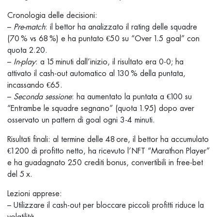
Cronologia delle decisioni:
–
Pre‑match
: il bettor ha analizzato il rating delle squadre
(70 % vs 68 %) e ha puntato €50 su “Over 1.5 goal” con
quota 2.20.
–
In‑play
: a 15 minuti dall’inizio, il risultato era 0‑0; ha
attivato il cash‑out automatico al 130 % della puntata,
incassando €65.
–
Seconda sessione
: ha aumentato la puntata a €100 su
“Entrambe le squadre segnano” (quota 1.95) dopo aver
osservato un pattern di goal ogni 3‑4 minuti.
Risultati finali: al termine delle 48 ore, il bettor ha accumulato
€1 200 di profitto netto, ha ricevuto l’NFT “Marathon Player”
e ha guadagnato 250 crediti bonus, convertibili in free‑bet
del 5 x.
Lezioni apprese:
– Utilizzare il cash‑out per bloccare piccoli profitti riduce la
volatilità.