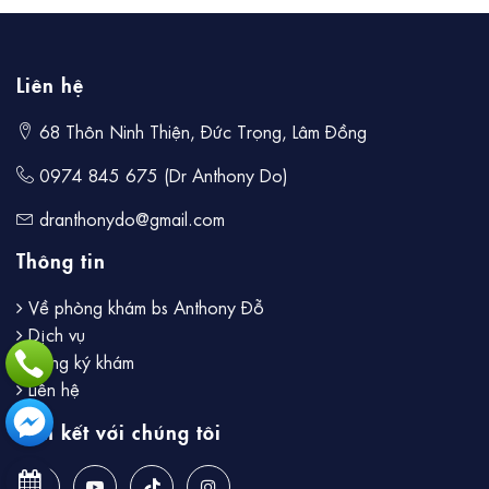
Liên hệ
68 Thôn Ninh Thiện, Đức Trọng, Lâm Đồng
0974 845 675 (Dr Anthony Do)
dranthonydo@gmail.com
Thông tin
Về phòng khám bs Anthony Đỗ
Dịch vụ
Đăng ký khám
Liên hệ
Liên kết với chúng tôi