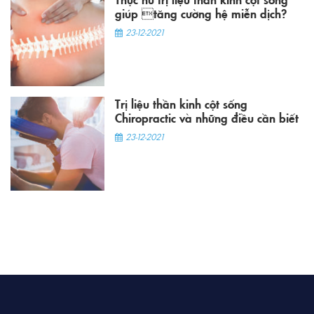
giúp tăng cường hệ miễn dịch?
23-12-2021
Trị liệu thần kinh cột sống
Chiropractic và những điều cần biết
23-12-2021