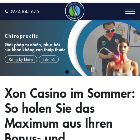
0974 845 675
Chiropractic
Giải pháp tự nhiên, phục hồi
sức khoẻ không can thiệp thuốc
Đăng ký khám
Liên hệ
Xon Casino im Sommer:
So holen Sie das
Maximum aus Ihren
Bonus‑ und