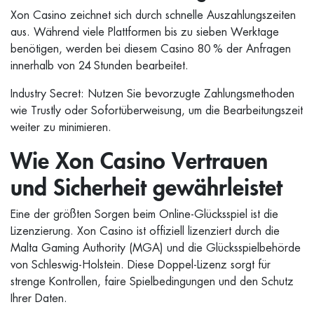
Xon Casino zeichnet sich durch schnelle Auszahlungszeiten
aus. Während viele Plattformen bis zu sieben Werktage
benötigen, werden bei diesem Casino 80 % der Anfragen
innerhalb von 24 Stunden bearbeitet.
Industry Secret: Nutzen Sie bevorzugte Zahlungsmethoden
wie Trustly oder Sofortüberweisung, um die Bearbeitungszeit
weiter zu minimieren.
Wie Xon Casino Vertrauen
und Sicherheit gewährleistet
Eine der größten Sorgen beim Online‑Glücksspiel ist die
Lizenzierung. Xon Casino ist offiziell lizenziert durch die
Malta Gaming Authority (MGA) und die Glücksspielbehörde
von Schleswig‑Holstein. Diese Doppel‑Lizenz sorgt für
strenge Kontrollen, faire Spielbedingungen und den Schutz
Ihrer Daten.