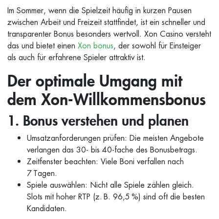
Im Sommer, wenn die Spielzeit häufig in kurzen Pausen
zwischen Arbeit und Freizeit stattfindet, ist ein schneller und
transparenter Bonus besonders wertvoll. Xon Casino versteht
das und bietet einen
Xon bonus
, der sowohl für Einsteiger
als auch für erfahrene Spieler attraktiv ist.
Der optimale Umgang mit
dem Xon‑Willkommensbonus
1. Bonus verstehen und planen
Umsatzanforderungen prüfen: Die meisten Angebote
verlangen das 30‑ bis 40‑fache des Bonusbetrags.
Zeitfenster beachten: Viele Boni verfallen nach
7 Tagen.
Spiele auswählen: Nicht alle Spiele zählen gleich.
Slots mit hoher RTP (z. B. 96,5 %) sind oft die besten
Kandidaten.